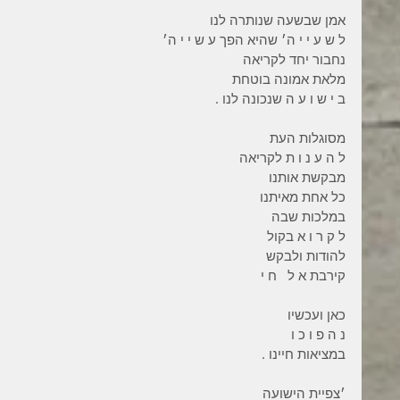
אמן שבשעה שנותרה לנו
ל ש ע י י ה׳ שהיא הפך ע ש י י ה׳
נחבור יחד לקריאה
מלאת אמונה בוטחת
ב י ש ו ע ה שנכונה לנו .
מסוגלות העת
ל ה ע נ ו ת לקריאה
מבקשת אותנו
כל אחת מאיתנו
במלכות שבה
ל ק ר ו א בקול
להודות ולבקש
קירבת א ל   ח י
כאן ועכשיו
נ ה פ ו כ ו
במציאות חיינו .
׳צפיית הישועה