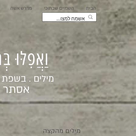
הבית
השמיים שבתוכי
מדרש אשה
וַאֲפִלּוּ בּ
מילים . בשפת
אסתר ג
מילים מהקצה