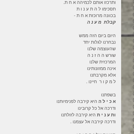
3 פוסטים
ותרכזו אותם לכמיהה א ח ת.
6 פוסטים
תסכימו ל ה ת ע נ ו ת
6 פוסטים
בכוונה מרוכזת א ח ת -
7 פוסטים
קבלת  מ ע נ ה
7 פוסטים
8 פוסטים
היום ביום הזה ממש
6 פוסטים
נבחרנו לגלות יחד
4 פוסטים
שהעוצמה שלנו
7 פוסטים
שורש ה ה ז נ ה
פוסט 1
המרכזית שלנו
3 פוסטים
אינה ממזונותינו
4 פוסטים
אלא מקרבתנו
פוסט 1
ל מ ק ו ר  חיינו .
פוסט 1
2 פוסטים
בשפתנו
5 פוסטים
א כ י ל ה
 היא קירבה לפנימיותנו
4 פוסטים
ודרכה אל כל קרובינו
3 פוסטים
ות ע נ י ת
 היא קירבה לזולתנו
4 פוסטים
ודרכה קירבה אל עצמנו .
6 פוסטים
6 פוסטים