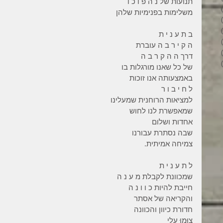
תנועות של נ ה פ ו כ ו
6 פוסטים
משלימות בפנימיות שלהן
4 פוסטים
2 פוסטים
ב ת ע נ י ת
3 פוסטים
ה ק י ר ב ה עוברת
פוסט 1
דרך ה ה ק ר ב ה
6 פוסטים
של כל שאנו מורגלות בו
באמצעותה אנו זוכות
ל ח י ב ו ר
למציאות הרוחנית שמעלינו
שמאפשרת לנו לחוש
אחדות ושלום
שבה נסתרת עבורנו
צמיחה אמיתית.
ל ת ע נ י ת
שמכוונת לקבלת מ ע נ ה
חייבת להיות כ ו ו נ ה
והקריאה של אסתר
חדורת כיוון והכוונה
צוּמוּ עָלַי