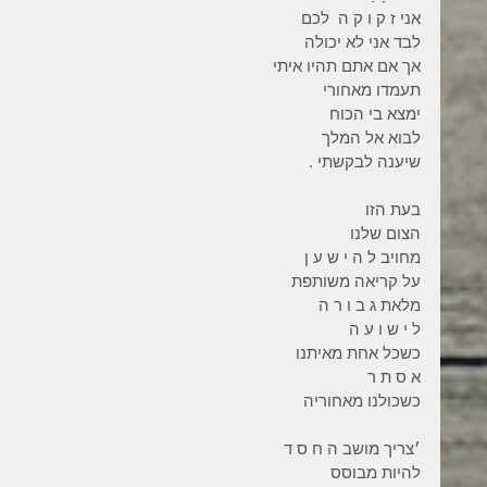
אני ז ק ו ק ה  לכם
לבד אני לא יכולה
אך אם אתם תהיו איתי
תעמדו מאחורי
ימצא בי הכוח
לבוא אל המלך
שיענה לבקשתי .
בעת הזו
הצום שלנו
מחויב ל ה י ש ע ן
על קריאה משותפת
מלאת ג ב ו ר ה
ל י ש ו ע ה
כשכל אחת מאיתנו
א ס ת ר
כשכולנו מאחוריה
׳צריך מושב ה ח ס ד
להיות מבוסס