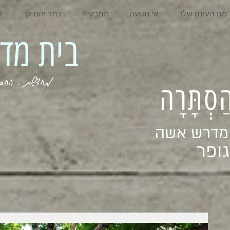
מה העונה שלך
אי תנועה
המרקיה
כתר יתנו לך
ה
בית מדרש אשה
מחדשת . החסר . המלא . שבי
ְהַסְתָּרָה
 מדרש אשה
ופר