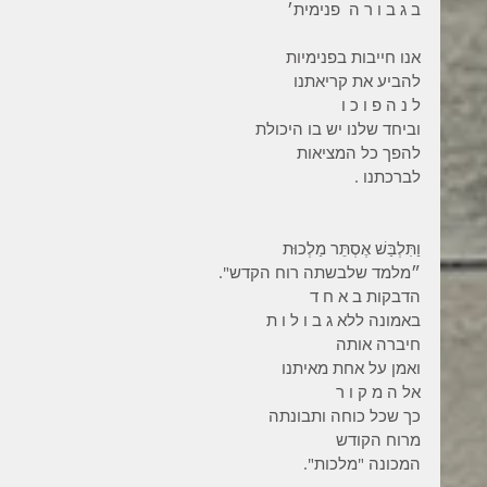
ב ג ב ו ר ה  פנימית׳
אנו חייבות בפנימיות
להביע את קריאתנו
ל נ ה פ ו כ ו
וביחד שלנו יש בו היכולת
להפך כל המציאות
לברכתנו .
וַתִּלְבַּשׁ אֶסְתֵּר מַלְכוּת
״מלמד שלבשתה רוח הקדש".
הדבקות ב א ח ד
באמונה ללא ג ב ו ל ו ת
חיברה אותה
ואמן על אחת מאיתנו
אל ה מ ק ו ר
כך שכל כוחה ותבונתה
מרוח הקודש
המכונה "מלכות".