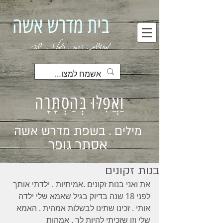
בית מדרש אשה
מחדשת . החסר . המלא . שבי
וַאֲפִלּוּ בְּהַסְתָּרָה
מילים . בשפת מדרש אשה
אסתר גופר
בנות זקונים
את ואני בנות זקונים .אמיתיות . ילדתי אותך 
לפני 18 שנה בדיוק בגיל שאמא שלי ילדה 
אותי . זכינו שתינו לבשלות אמהית . האמא 
שלי וזו שזכיתי להיות לך . אמהות 