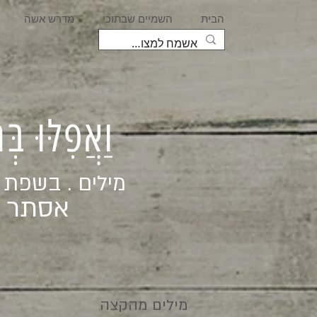
הבית
השמיים שבתוכי
מדרש אשה
וַאֲפִלּוּ בּ
מילים . בשפת
אסתר ג
מילים מהקצה