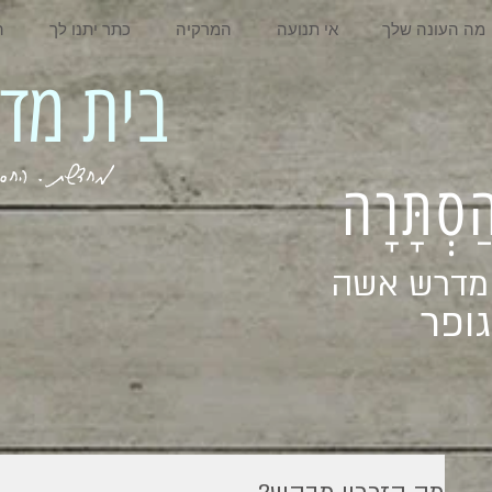
מה העונה שלך
אי תנועה
המרקיה
כתר יתנו לך
ה
בית מדרש אשה
מחדשת . החסר . המלא . שבי
ְהַסְתָּרָה
 מדרש אשה
ופר