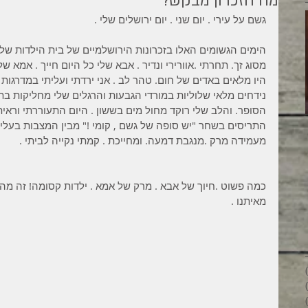
מה הזכרון מבקש?
גשם על עירי . יום שני . יום ירושלים שלי . 
הימים הגשומים האלו בזכרונות הירושלמיים של בית הילדות שלי,
מסוג זך. תחרתי .אוורירי ונדיר . אבא שלי כל היום חייך . אמא ש
היו מלאים באדים של חום. טהר לב . אני ירדתי ועליתי במדרגו
נידחים מלאי שלוליות במורדי הגבעות והרגלים שלי מחליקות ב
הסופר. והלב שלי רוקד מחול מים בששון . היום התעוררתי וראיתי
התריסים בשחר "יש סופה של גשם , קומי !" מבין המצבות בעליה
מילים ליוחנן
מעמידה מרק .מנגבת דמעה. ומחייכת . קמתי נקייה לביתי . 
כמה פשוט .חיוך של אבא . מרק של אמא . ילדות קסומה! זה מה
מאיתנו .
26 פוסטים
28 פוסטים
33 פוסטים