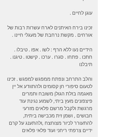
עוגן לחיים . 
זכינו בירח האיתנים לארח עשרות רבות של 
אורחים . מקשת נרחבת של מעגלי חיינו . 
הידיים נעו ללא הרף : לשו . אפו . טיבלו . 
חתכו . פתחו . סגרו . ערכו . קישטו . טיגנו . 
תיבלנו 
והלב התרחב ונפתח ממפגש למפגש . זכינו 
לטעום סיפורי חן קסומים ולהתוודע אל יין 
מאגמה בזלת הגולן משובח ותמרים 
פיצפונים מעץ ביתי, לשמוע נגינת עוד 
מרגשת ולקבל מרשם פלאים מזרעי 
חבושים , ושמן זית מכבישה ביתית, 
להתעורר לכיור מצוחצח ,ולהתענג על קרם 
ידיים צרפתי ריחני ועוד פלאי פלאים