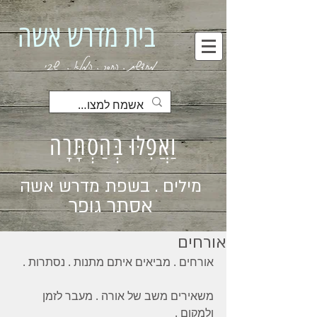
בית מדרש אשה
מחדשת . החסר . המלא . שבי
וַאֲפִלּוּ בְּהַסְתָּרָה
מילים . בשפת מדרש אשה
אסתר גופר
אורחים
אורחים . מביאים איתם מתנות . נסתרות . 
משאירים משב של אורה . מעבר לזמן 
ולמקום .