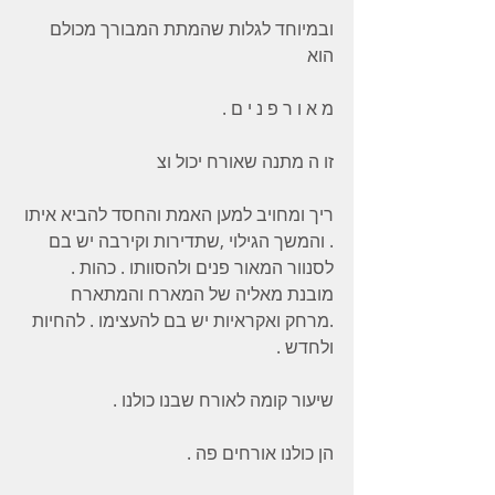
ובמיוחד לגלות שהמתת המבורך מכולם 
הוא 
מ א ו ר פ נ י ם . 
זו ה מתנה שאורח יכול וצ
ריך ומחויב למען האמת והחסד להביא איתו 
. והמשך הגילוי ,שתדירות וקירבה יש בם 
לסנוור המאור פנים ולהסוותו . כהות . 
מובנת מאליה של המארח והמתארח 
.מרחק ואקראיות יש בם להעצימו . להחיות 
ולחדש .
שיעור קומה לאורח שבנו כולנו .
הן כולנו אורחים פה . 