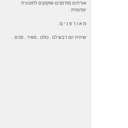
אורחים מזדמנים שזקוקים לתזכורת 
יומיומית . 
מ א ו ר פ נ י ם . 
שיהיה יום דבש לנו . כולנו . מאיר . פנים .