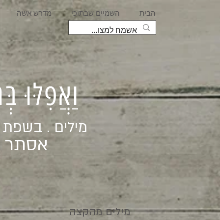
הבית
השמיים שבתוכי
מדרש אשה
וַאֲפִלּוּ בּ
מילים . בשפת
אסתר ג
מילים מהקצה