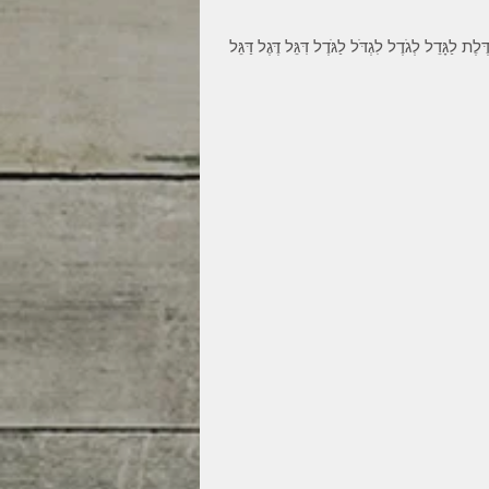
גָּדֵל לְגֹדֶל לִגְדֹּל לַגֹּדֶל דִּגֵּל דֶּגֶל דַּגֵּל 