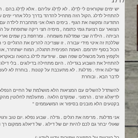
לדלג
יש ימים שקוראים לי לְדַלֵּג . לא לְדַלֵּג עליהם . אלא לְדַלֵּג בהם 
להתחיל לדלג .הקול הזה מתחיל להדהד בדרך כלל אחרי ימים של
התודעה ומקשה את הגוף . בימים האלו אני מתחברת לילדה עם 
הצוואר עם רצועת גומי כתומה , מימיה חצי ריקה שתופחת על הבטן בי
הביתה . הילדה שבי שמדלגת משמחה . ומרחפת בין שמים וארץ .
שללכת זה איטי מידי עבורה . זו שצריכה להרים את הרגליים כי 
הכול בסוף יתרומם. האמת הפנימית תתגלה, המוח ישתחרר, אור י
ולקפוץ מעל מכשולים שפה ושם . שיודעת לדלג בהנאה ובאקראי
מילים ליוחנן
להתחיל את השבוע בגדילה . היום מתחילה בדילוגים . בלי דילגית
שדילגה איתי . מדלגת . לא מתעכבת על קטנות . בוחרת לא לעשו
לדבר הבא . ובוחרת
להשתדל להשלים עם המציאות הלא מושלמת של החיים הנפלאים 
לדִּיאָלוֹג זורם . הרמוני . שמקדם הלאה . מתעלמת לחלוטין מהק
בקטעים הלא מובנים בסיפור או המשעממים "
אני מדלגת . מרימה את רגלים . גדלה . שבוע נפלא .יום טוב ורגוע 
26 פוסטים
שאולי יבחר גם לכם להיות יום של דילוג . של דיאלוג ממקום רך ו
28 פוסטים
33 פוסטים
כל הזכויות על התמונה שמורות עדיין לעדין :)