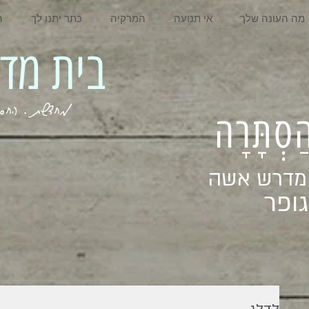
מה העונה שלך
אי תנועה
המרקיה
כתר יתנו לך
ה
בית מדרש אשה
מחדשת . החסר . המלא . שבי
ְהַסְתָּרָה
 מדרש אשה
ופר