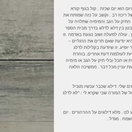
. היום הוא יום שכזה . קול בגוף קורא 
 ריכוז רב . וקשב על כזה שמותח את 
התיק על הגב והמימיה שתלויה על 
ן דִּלּוּג לדִּלּוּג בדרך מבית הספר 
 עולה למעלה ושוב נוגעת באדמה .זו 
היא יודעת שאם תרים את הרגליים – 
ופיע. זו שיודעת בקלילות לדלג 
ות לעולמות דעת אחרים. בוחרת 
 או חבל ובלי תיק על הגב או מימיה 
ת עניין מכל דבר . ממשיכה הלאה 
שלי. דילוג שכבר עכשיו מוביל 
ול של המורה שבי שקרא לי : "לא לדלג 
לנו . מלא דילוגים על ההרהורים . יום 
שמח . מגדל . 