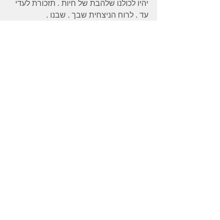
יהיו לכולנו שלהבת של חיות . תזכורת לעדי 
עד . לרוח הניצחית שבך . שבנו .
יום הולדת שמח מותק .
אוהבת ומתגעגעת ממש .
תגובות
כתיבת תגובה...