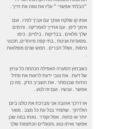
״הבלתי אפשרי ״ עליו את טווה את חייך . 
אותו קו שלקח אותך עם אביך לפרו . ועם 
אימך ליפן . עם אחייך לאמריקה . והימים 
שלך מלאים . בבדיקות . בילויים . כימו 
.מסעדות אנינות , בתי קפה מיוחדים, תכנוני 
טיסות , ושלל חברים . חמש שנים מופלאות 
.
כשבחוץ הסערה האפילה הכהתה כל ערוץ 
של דעת . את טובי ידעת לראות את פתיל 
החיות שבנסתר . את השביב הדק . מה כן 
אפשר . עכשיו . ועם זה לנוע .
אז דרכך אהובה אני מברכת את כולנו ביום 
הולדתך . שתמיד בכל עת כל מצב . מואר 
יותר או פחות . אפל וקודר . נאחז במה שכן 
אפשר ואיתו ננוע .והנעליים הכתומות שלך 