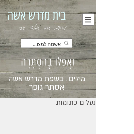
בית מדרש אשה
מחדשת . החסר . המלא . שבי
וַאֲפִלּוּ בְּהַסְתָּרָה
מילים . בשפת מדרש אשה
אסתר גופר
נעלים כתומות