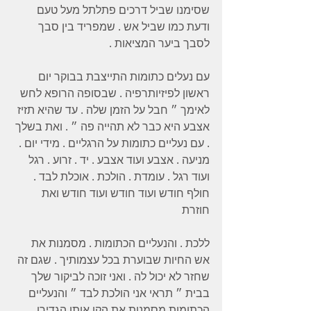
שסימנו שביל דרכים פתלתל מעל טעם 
ודעת כמו שביל אש . שמפריד בין סבך 
לסבך ביער המציאות .
עם נעלים כתומות התייצבת בבוקר יום 
ראשון לפיזיותרפיה . שבסופה הרופא לחש 
לאימך ״ חבל על הזמן שלה . עד שהיא תזיז 
אצבע היא כבר לא תהייה פה ״ . ואת בשלך 
. עם נעליים כתומות על הרגליים . מידי יום . 
מניעה . אצבע ועוד אצבע . יד . זרוע . רגל 
ועוד רגל . עומדת . הולכת . אוכלת לבד . 
חולף חודש ועוד חודש ועוד חודש ואת 
חוזרת
ללכת . והנעליים הכתומות . מסמנות את 
אש החיות שבוערת בכל עצמותיך . שגם זה 
שחזר לא יכול לה . ואני זוכה לביקור שלך 
בבית ״ תראי אני הולכת לבד ״ והנעליים 
הכתומות מסמנות את הקו אותו הגדירו 