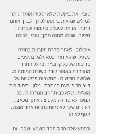
טובי . את ביקשת שלא יספידו אותך .נותר 
למילים שגואות בי מאז לכתך. לברך אותנו 
דרכך . אז מה לנעלים כתומות ולברכה . 
סיפור . שכולו מתנה ממך, טובי , לכולנו .
איכילוב . לאחר סדרת הקרנות בהולה 
כשגילו שהוא חזר .כסא גלגלים .עיניים 
טרוטות של כל קרובייך .בחלל החדר 
מהדהדת באפור קודר בשורת המומחים. 
שלושה חודשים . מחשבות פרקטיות על 
דיור חלופי לעת הנותרת . מלון . בית דירות . 
מעלית . שלא כביתך רב המדרגות . כל 
תנועה לא סדורה מקפיצה אותך מכאב . 
העיניים שלך לא נחות כתרות אחר מוצא . 
הגוף לא נע . 
ולפתע עולה הקול החד משמעי שבך . זה 