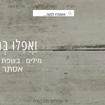
הבית
השמיים שבתוכי
מדרש אשה
וַאֲפִלּוּ בּ
מילים . בשפת
אסתר ג
מילים מהקצה