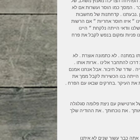
. הפתיחה הצריכה מאמץ משולב של 
 . המסך כמו הוסר ועשרות אם לא 
.נבעתנו . קדחתנות של מחשבות 
 ״ איזו חוסר אחריות ״ אם הרשות 
ו וודאי הייתה נלקחת ״ היינו 
ו פניות ומקום בנפש לקבל את פרח 
 במתנה . לא כתמונה אוצרת . לא 
דרכו להתחבר אלינו . ארזת אותו . 
יה . שדר של חיבור. אבל אנחנו אמנם 
א הייתה בנו הכשירות לקבל ממך את 
 את העיקר .בחרקים שבאו עם הפרח . 
ל ארטישוק עם ניצת פלומה סגלגלה 
תך . את נוכחותך . את ההודיה שלך 
יבלתי את המתנה שלך שנתת לנו לפני כ30 שנה . אתה כבר עשור שנים לא איתנו 