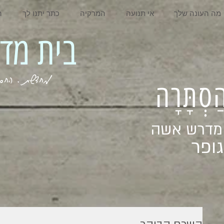
מה העונה שלך
אי תנועה
המרקיה
כתר יתנו לך
ה
בית מדרש אשה
מחדשת . החסר . המלא . שבי
ְהַסְתָּרָה
 מדרש אשה
ופר