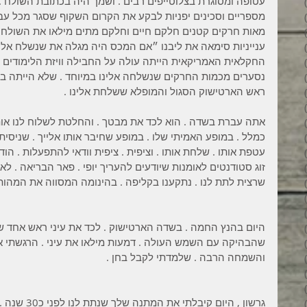
עטופה ומסוגרת בצלוטייפים רבים . ושמך היה בכתובת השולח 
3 פוסטים
מספריים וסכינים יפניות לבקע את הקרום השקוף שסגר מכל עבר
6 פוסטים
מאות חרקים קטנים חלקם חיים וחלקם מתים מילאו את השולחן 
6 פוסטים
ענייניות סימאה את ליבנו ״אם המכס היה מגלה את שנשלח אלינו
7 פוסטים
החקלאית האמריקאית הייתה עולה על החבילה וויזת הלימודים שלנ
7 פוסטים
נסערים מכמות החרקים שנשלחה אלינו במיוחד . שלא הייתה בנ
8 פוסטים
ראש הארטישוק הסגול והמופלא ששלחת אלינו . 
6 פוסטים
4 פוסטים
אתה עברת בשדה . הוא לכד את מבטך . והחלטת לשלוח לנו אותו
7 פוסטים
כמלל . במופע האמיתי שלו . במופע שחיבר אותו אלייך . שניסית 
פוסט 1
עטפת אותו . שלחת אותו . וציפית . ציפית וודאי להתפעלות . הוד
3 פוסטים
זוג סטודנטים לאומנות שיודעים להעריך יופי . פאר הבריאה . ל
4 פוסטים
שרצית לתת לנו . נתקענו בקליפה . בהינומה המסווה את המהות
פוסט 1
פוסט 1
2 פוסטים
היום בהנץ החמה . בשדה הארטישוק . לכד את עיני ראש אחד ש
5 פוסטים
שהבהיקה עם השמש העולה . דמעות מילאו את עיני . הרגשתי או
4 פוסטים
והשמחה הרבה . שלמדתי לקבל בחן . 
3 פוסטים
4 פוסטים
6 פוסטים
גרשון , היום ק
6 פוסטים