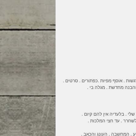
גשות . אוסף מפיות .כפתורים . סרטים . 
 והבנה מחדשת . מגלה בי .
 . בלעדיה אין להם קיום .
שחרר . עד חצי המלכות .
 . המחשבה . העונג והכאב .