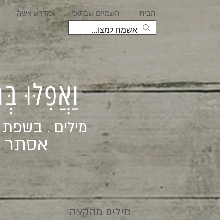
הבית
השמיים שבתוכי
מדרש אשה
וַאֲפִלּוּ בּ
מילים . בשפת
אסתר ג
מילים מהקצה