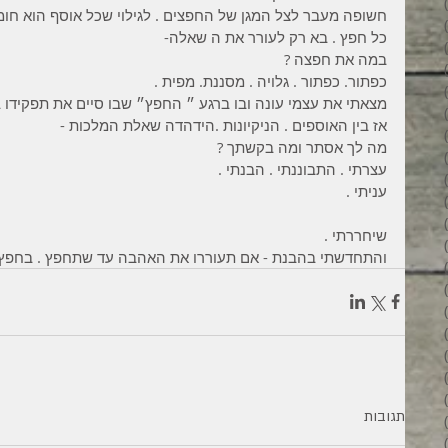
3 פוסטים
חשופה מעבר לצל המגן של החפצים . לגילוי שכל אוסף הוא חומה
6 פוסטים
כל חפץ . בא רק לעורר את ה שאלה-
6 פוסטים
במה את חפצה ?
7 פוסטים
כפתור. כפתור . גלויה . מסננת. מפית .
7 פוסטים
מצאתי את עצמי עונה ובו ברגע ״ החפץ״ שבו סיים את תפקידו בח
8 פוסטים
אז בין האוספים . הניקיונות .הידהדה שאלת המלכות -
6 פוסטים
מה לך אסתר ומה בקשתך ?
4 פוסטים
עצרתי . התבוננתי . הבנתי .
7 פוסטים
עניתי .
פוסט 1
3 פוסטים
שיחררתי .
4 פוסטים
והתחדשתי בהבנת - אם תעוררו את האהבה עד שתחפץ . בחפץ
פוסט 1
פוסט 1
2 פוסטים
5 פוסטים
4 פוסטים
3 פוסטים
4 פוסטים
תגובות
6 פוסטים
6 פוסטים