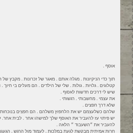
34 פוסטים
31 פוסטים
34 פוסטים
35 פוסטים
32 פוסטים
35 פוסטים
38 פוסטים
43 פוסטים
37 פוסטים
45 פוסטים
אוסף .
36 פוסטים
53 פוסטים
תוך כדי הניקיונות . מגלה אותם . מאגר של זכרונות . מקבץ של ר
36 פוסטים
קטלוגים . גלויות . גולות . שלי של הילדים . הם מעלים בי חיוך .
41 פוסטים
שיש לי דרכים חדשות לאסוף .
27 פוסטים
את עצמי . מחשבותי . רגשותי .
פוסט 1
שלא דרך חפצים .
פוסט 1
שלהם כשלעצמם יש את הלחפוץ משלהם . הם חפצים בנוכחות שלי
2 פוסטים
יש פיתוי עז להעביר את האוסף שלך למישהו אחר . לבית אחר. ל
3 פוסטים
להעביר את ״השעבוד ״ הלאה .
2 פוסטים
חרות אמיתית מבקשת לגעת במלכות . לעמוד מול הרגש . הגעגוע