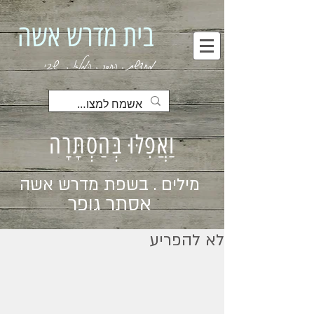
בית מדרש אשה
מחדשת . החסר . המלא . שבי
וַאֲפִלּוּ בְּהַסְתָּרָה
מילים . בשפת מדרש אשה
אסתר גופר
לא להפריע