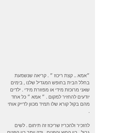
״אמא .. קצת ריכוז ״ . קריאה שנשמעת 
בחלל הבית בחופש המגדיל שלנו , בימים 
שאני מרוכזת מידי או מפוזרת מידי . ילדים 
יודעים להחזיר למקום . ״ אמא ״ כל אחד 
מהם בקול קורא שלו תמיד מכוון לדייק אותי 
. 
להזכיר ולהכריז שריכוז זה תיחום . לשים 
גבול . בין החוץ והפנים . ודק יותר בין הפנים 