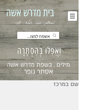
בית מדרש אשה
מחדשת . החסר . המלא . שבי
וַאֲפִלּוּ בְּהַסְתָּרָה
מילים . בשפת מדרש אשה
אסתר גופר
שם במרכז