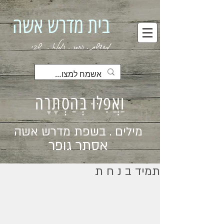
בית מדרש אשה
מחדשת . החסר . המלא . שבי
וַאֲפִלּוּ בְּהַסְתָּרָה
מילים . בשפת מדרש אשה
אסתר גופר
תמיד ב נ ח ת