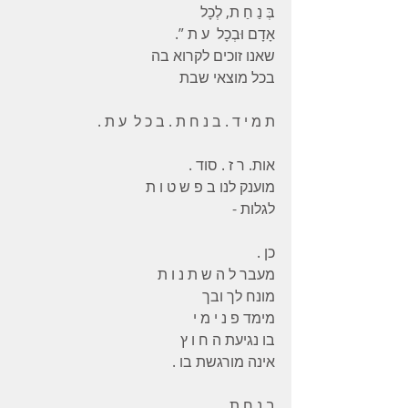
בְּ נַ חַ ת, לְכָל
אָדָם וּבְכָל  ע ת ”. 
שאנו זוכים לקרוא בה
בכל מוצאי שבת
ת מ י ד . ב נ ח ת . ב כ ל  ע ת .
אות. ר ז . סוד .
מוענק לנו ב פ ש ט ו ת
לגלות -
כן .
מעבר ל ה ש ת נ ו ת
מונח לך ובך
מימד פ נ י מ י
בו נגיעת ה ח ו ץ
אינה מורגשת בו .
ב נ ח ת