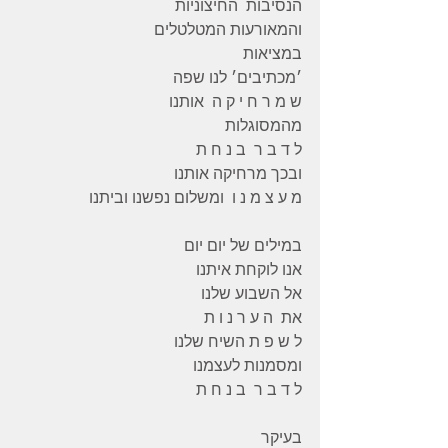
הנסיבות  החיצוניות
והמאורעות המטלטלים
במציאות
׳מכתיבים׳ לנו שפה
ש מ ר ח י ק ה  אותנו
מהמסוגלות
ל ד ב ר  ב נ ח ת
ובכך מרחיקה אותנו
מ ע צ מ נ ו  ומשלום נפשנו וביתנו
במילים של יום יום
אנו לוקחת איתנו
אל השבוע שלנו
את  ה ע ר נ ו ת
ל ש פ ת השיח שלנו
ומסמנות לעצמנו
ל ד ב ר  ב נ ח ת
בעיקר