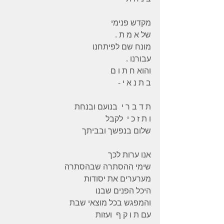
מקדש פנימי
של א מ ת .
מונח שם לפיתחנו
עבורנו .
והוא ח ת ו ם
ב ת נ א י -
ת ד ב ר י  בנועם ובנחת
ו ת ז כ י  לקבל
שלום בנפשך ובביתך
אנו ערות לכך
שימי ההסתרה שבהסתרה
מערערים את יסודות
היכל הפנים שבנו
והמפגש בכל מוצאי שבת
עם ת ו ק ף  ועזות