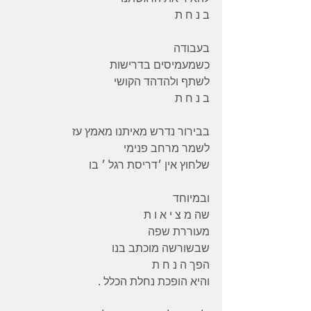
ב נ ח ת
בעבודה
כשמעמיסים בדרישות
לשתף ולהדהד הקושי
ב נ ח ת
בבירור נדרש מאיתנו מאמץ עז
לשמר מרחב פנימי
שלחוץ אין ׳דריסת רגל ׳ בו
ובמיוחד
שה מ צ י א ו ת
מעוררת שפה
שבשורשה מוכתב בנו
הפך ה נ ח ת
והיא הופכת נחלת הכלל .