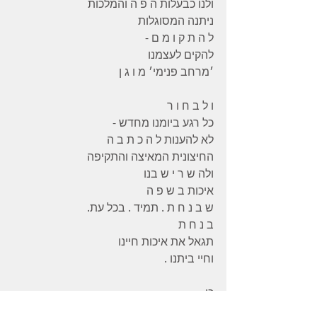
ולנו כבעלות ה פ ה והמלכות
ניתנה המסוגלות
ל ה ת ק ו מ ם -
להקים לעצמנו
׳מרחב פנימי׳ מ ו ג ן
ו ל ב ח ו ר
כל רגע ביומנו מחדש -
לא להענות ל ה כ ת ב ה
החיצונית המאיצה והתקיפה
ולה ש ר י ש בנו
איכות ב ש פ ה
ש ב נ ח ת . תמיד . בכל עת.
ב נ ח ת
תגאל את איכות חיינו
וחיי ביתנו .
כן .
בכוחה של השפה שבנו