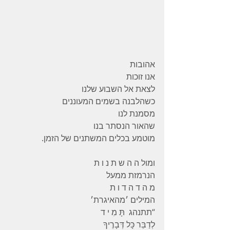
אהובות
אנו זוכות
לצאת אל השבוע שלנו
כשהלבנה בשמים המעוננים
מסמנת לנו
שהאור הנסתר בנו
מוטמע בכלים המשתנים של הזמן.
ומול ה ה ש ת נ ו ת
הנרמזת ממעל
מ ה ד ה ד ו ת
המילים ׳מהאיגרת׳
“תתנהג  תָּ מִ י ד
לְדַבֵּר כָּל דְּבָרֶיךָ