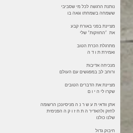
נותנת הרגשה לכל מי שסביבי
ששמחה בשמחתו וגאה בו
מציינת בפני באורח קבע
את  ׳החוזקות׳ שלי
מתרגלת הכרת הטוב
ואמירת ת ו ד ה
מנכיחה אדיבות
ורוחב לב במפגשים עם העולם
מציינת את הדברים הטובים
שקרו לי ה י ו ם
אתן וודאי ת ע ש ר נ ה מניסיונכן הרשומה
לחזק ולהאדיר ה ת ח ז ו ק ה הפנימית
שלנו כולנו
חיבוק גדול