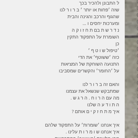
3 פוסטים
ל התבונן ולהכיר בכך
6 פוסטים
שזה ׳פחות או יותר ׳ ב ר ו ר לנו
6 פוסטים
שהגוף והרכב והגינה והבית
7 פוסטים
ומערכות יחסים ו …
7 פוסטים
נ ד ר ש ת בם ת ח ז ו ק ה
8 פוסטים
השומרת על התפקוד התקין
6 פוסטים
כן
4 פוסטים
׳טיפול ש ו ט ף ׳
7 פוסטים
כזה ׳ששוטף׳ את הדי
פוסט 1
התנועה השוחקת של המציאות
3 פוסטים
על ׳החומר׳ והקשרים שמסביבו
4 פוסטים
פוסט 1
והאם זה ב ר ו ר לנו
פוסט 1
שמתבקש שנשאל את עצמנו
2 פוסטים
מה עם ה ר ו ח . ה ר ג ש .
5 פוסטים
ה ת ו ד ע ה שלנו
4 פוסטים
איך מ ת ח ז ק י ם אותם ?
3 פוסטים
4 פוסטים
איך אנחנו ׳שומרות׳ על התפקוד שלהם
6 פוסטים
איך אנחנו ש ו מ ר ו ת עלינו .
6 פוסטים