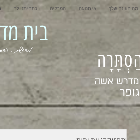
מה העונה שלך
אי תנועה
המרקיה
כתר יתנו לך
ה
בית מדרש אשה
מחדשת . החסר . המלא . שבי
ְהַסְתָּרָה
 מדרש אשה
ופר