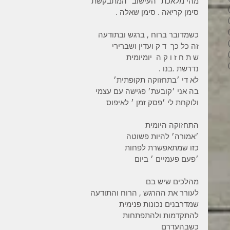
מהי מלאכת ׳העישוב׳ המתבקשת
6 פוסטים
סימן קריאה . סימן שאלה .
4 פוסטים
2 פוסטים
כשמדובר ברוח , ברגש ובתודעה
3 פוסטים
זה כל כך  ד ק ועדין ושברירי
פוסט 1
ש ת ח ז ו ק ה  יומיומית   
6 פוסטים
נדרשת .בנו .
לא די ׳בתחזוקה תקופתית׳
בה אני ׳קובעת׳ פגישה עם עצמי
ולוקחת לי ׳פסק זמן ׳ לאיפוס
התחזוקה היומית
׳אמורה׳ להיות פשוטה
כזו שמתאפשרת לפחות
׳פעם פעמיים ׳ ביום
מהלכים שיש בם
לעורר את ההרגש , הרוח והתודעה
שמדרבנים נכונות פנימית
להתקדמות ולהתפתחות
כשבהעדרם