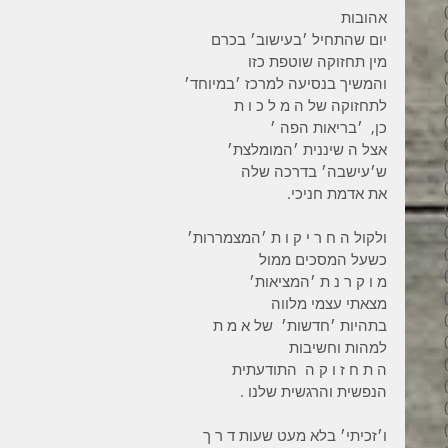
34 פוסטים
אהובות
31 פוסטים
יום שהתחיל ׳בעישוב׳ בכרם
34 פוסטים
מין תחזוקה שוטפת כזו
35 פוסטים
והמשיך בנסיעה למרכז ׳במיוחד׳
32 פוסטים
לתחזוקה של ה מ ל כ ו ת
35 פוסטים
כן,  ׳בריאות הפה ׳
38 פוסטים
אצל ה שיננית ׳המומלצת׳
43 פוסטים
ש׳עישבה׳ בדרכה שלה
37 פוסטים
את אדמת חניכי.
45 פוסטים
36 פוסטים
ולקול ה ח ר י ק ו ת ׳המצמררות׳
53 פוסטים
כשעל המסכים ממול
36 פוסטים
מ ו ק ר נ ת ׳המציאות׳
41 פוסטים
מצאתי עצמי מלווה
27 פוסטים
בתהיות ׳חדשות׳  של א מ ת
פוסט 1
למהות וחשיבות
פוסט 1
ה ת ח ז ו ק ה  התודעתית
2 פוסטים
הנפשית והרגשית שלנו .
3 פוסטים
2 פוסטים
ו׳זכיתי׳ בלא מעט שעות ד ר ך