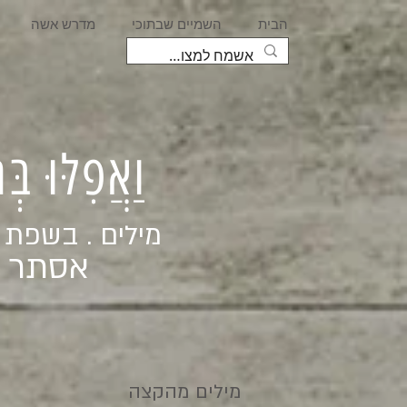
הבית
השמיים שבתוכי
מדרש אשה
וַאֲפִלּוּ בּ
מילים . בשפת
אסתר ג
מילים מהקצה