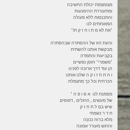
מצומצמת יכולת החשיבה
ומתעוררת ההימנעות
והתכנסות ללא פעולה
המאותתים לנו
׳את לא מ ת ו ח ז ק ת!׳
והעת הזו של ההסתרה שבהסתרה
מבקשת אותנו להשתית
בקביעות והתמדה
׳משמרי׳ חוסן נפשיים
הן עוד דרך ארוכה לפנינו
ו ה ת ח ז ו ק ה שלנו אותנו
הכרחית וכל כך מתגמלת
מסמנת לנו  א ס ו פ ה ׳
של מעשים , הרגלים , דפוסים
שיש בם ל ת ח ז ק
ת ד ר נשמתי
מלא ברוח נכונה
והרגש מעורר אמונה