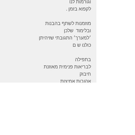
וגורמות לנו
לקפוא בזמן .
מוזמנות לשתף בהבנות
ובלימוד  שלכן
׳למערך׳ התגובתי שזיהיתן
כולנו ש ם
בתפילה
לבריאות פנימית מאוזנת
חיבוק
אהובות אמיצות
אמן שאת המילים תפגושנה בבוקר
מחילה
שאלו מילות ׳פתיחת השבוע ׳ שלנו
כנראה שזו ׳התגובה ׳ הפעילה הבריאה שלי
למאורעות היום
בין גודש בהנקה  וגודש שגואה ברגש