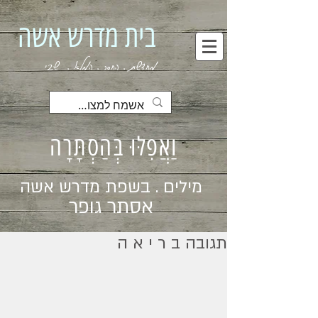
בית מדרש אשה
מחדשת . החסר . המלא . שבי
וַאֲפִלּוּ בְּהַסְתָּרָה
מילים . בשפת מדרש אשה
אסתר גופר
תגובה ב ר י א ה