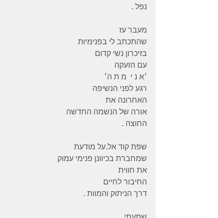
נפל .
מעבר עז
שהתכתב לי בפנימיות
בזיכרון נשי קדום
עם הזעקה
׳א נ י  מ ת ה׳
רגע לפני הנשיפה
האחרונה את
אורה של הנשמה החדשה
החוצה .
שפת קוד אל.על מודעת
שמחברת בכיוונן פנימי עמוק
את חווית
החיבור לחיים
דרך הניתוק והמוות .
שמעתי