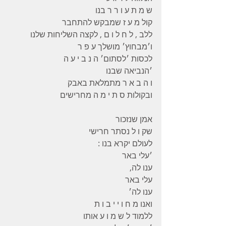
ש מ ת ע ו ר ר בנו 
קול מ ע ז שמבקש להתחבר 
ללב , ל ח ל ו ם , לקצה השליחות שלנו
ו׳מבחוץ׳ מושלך ע פ ר 
לכסות ׳לסתום׳ ה נ ב י ע ה 
׳הנביאה שבנו 
ו ה ב א ר מתמלאת באבק 
ובקולות ס ת י מ ה מחרישים 
אמן שנזכור 
שק ו ל נסתר חרישי 
לעולם יקרא בנו :
׳עלי באר 
ענו לה, 
עלי באר 
ענו לה׳
ואנו מ ח ו י י ב ו ת 
ללמוד ל ש מ ו ע אותו 