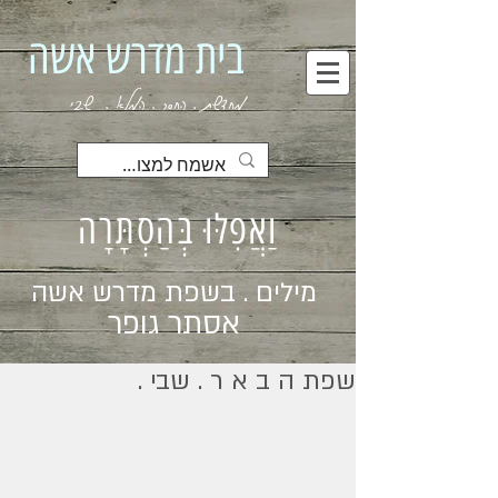
בית מדרש אשה
מחדשת . החסר . המלא . שבי
וַאֲפִלּוּ בְּהַסְתָּרָה
מילים . בשפת מדרש אשה
אסתר גופר
שפת ה ב א ר . שבי .