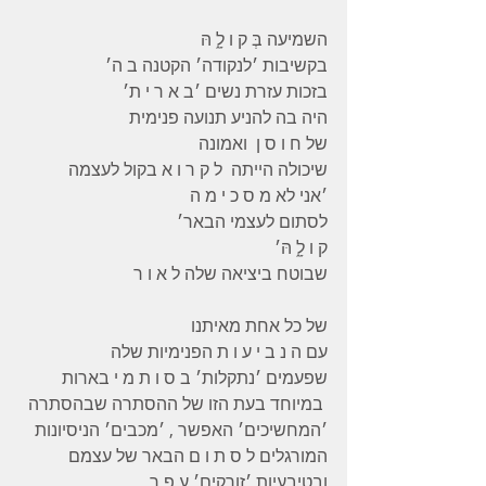
השמיעה בְּ ק ו לָ֑ הּ
בקשיבות ׳לנקודה׳ הקטנה ב ה׳ 
בזכות עזרת נשים ׳ב א ר י ת׳ 
היה בה להניע תנועה פנימית 
של ח ו ס ן  ואמונה 
שיכולה הייתה  ל ק ר ו א בקול לעצמה 
׳אני לא מ ס כ י מ ה 
לסתום לעצמי הבאר׳ 
ק ו לָ֑ הּ׳
שבוטח ביציאה שלה ל א ו ר 
של כל אחת מאיתנו 
עם ה נ ב י ע ו ת הפנימיות שלה
שפעמים ׳נתקלות׳ ב ס ו ת מ י בארות 
 במיוחד בעת הזו של ההסתרה שבהסתרה 
׳המחשיכים׳ האפשר , ׳מכבים׳ הניסיונות 
המורגלים ל ס ת ו ם הבאר של עצמם 
ובטיבעיות ׳זורקים׳ ע פ ר 