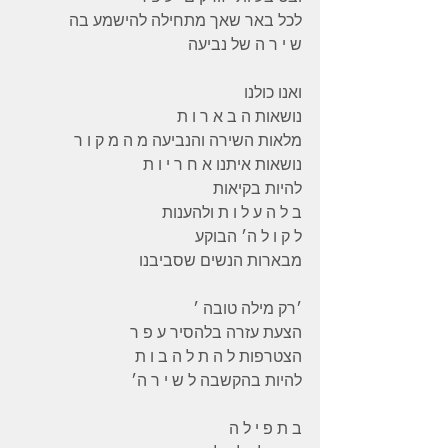
לכל באר שאך מתחילה להישמע בה 
ש י ר ה של נביעה 
ואנו כולנו 
נושאות ה ב א ר ו ת 
מלאות השירה והנביעה מ ה מ ק ו ר 
נושאות איתנו א ח ר י ו ת 
להיות בקיאות  
ב ל ה ע ל ו ת ולהענות 
ל ק ו ל ה׳ הבוקע 
מבארות הנשים שסביבנו 
׳רק מילה טובה ׳ 
הצעת עזרה בלהסיר ע פ ר 
הצטרפות ל ה ת ל ה ב ו ת 
להיות בהקשבה ל ש י ר ה׳ 
ב ת פ י ל ה 