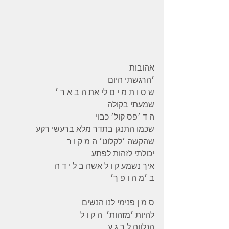
אהובות 
׳הרגשתי היום 
ש ס ו ת מ י ם לי את ה ב א ר ׳ 
שמעתי בקולה  
ה ד ׳פס קול׳ כבוי 
שכמו התנגן בתדר מלא ברעשי רקע 
שהקשה ׳לקלוט׳ ה מ ק ו ר 
יכולתי לזהות לפתע 
איך נשמע ק ו ל אשה ב ל י ד ה  
ב ׳מ ה ו פ ך׳
ס מ ן פנימי לנו הנשים 
להיות ׳מזהות׳  ה ק ו ל
הנלווה ל ר ג ע  