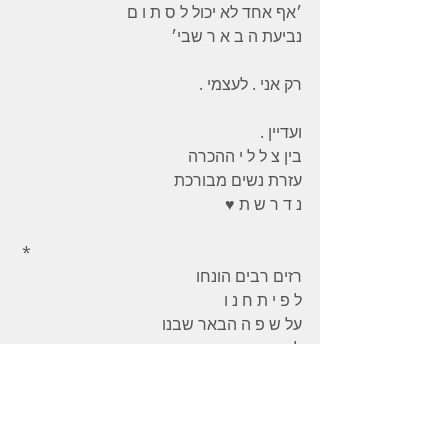
׳אף אחד לא יכול ל ס ת ו ם 
נביעת ה ב א ר שבי׳ 
רק אני . לעצמי . 
ועדיין . 
בין צ ל ל י ההכרה 
עזרת נשים מבורכת 
נ ד ר ש ת ♥️
 * 
רזים רבים הונחו 
ל פ י ת ח נ ו 
על ש פ ה הבאר שבנו
להאיר 
את קשרי ה ק ו ל 
והנוקבא  שבנו 
בעזרת ה׳ ובנדיבותו 
תמצא לנו העת יחד