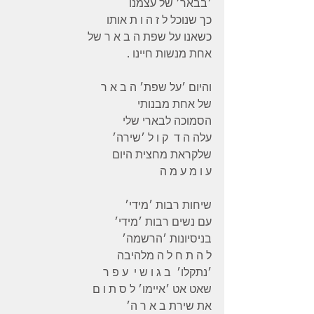
׳בבאר׳ של עצמנו 
כך שנוכל ל ז ה ו ת אותו 
כשאנו על שפת ה ב א ר של 
אחת מנשות חיינו .
והיום ׳על שפת׳ ה ב א ר
של אחת מבנותי
הסמוכה לבארי שלי 
עלה ה ד  ק ו ל ׳שירה׳ 
שלקראת מחצית היום
ע ו מ ע מ ה 
שיחות רבות ׳מידי׳
עם נשים רבות ׳מידי׳
בניסיונות ׳הרשמה׳ 
ל ה ת ח ל ה מלהיבה 
׳נתקלו׳  ב ג ו ש י  ע פ ר 
שאט אט ׳איימו׳ ל ס ת ו ם 
את שירת ב א ר ה׳ 