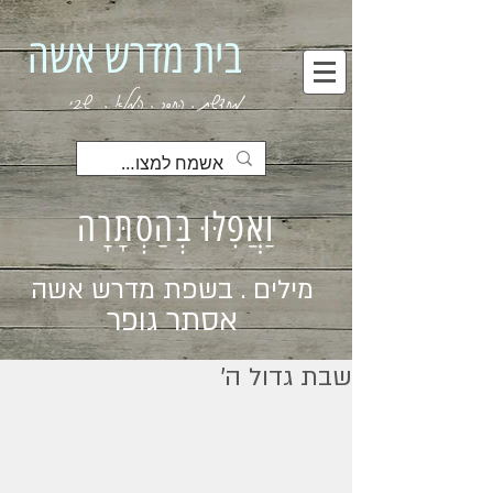
בית מדרש אשה
מחדשת . החסר . המלא . שבי
וַאֲפִלּוּ בְּהַסְתָּרָה
מילים . בשפת מדרש אשה
אסתר גופר
שבת גדול ה׳