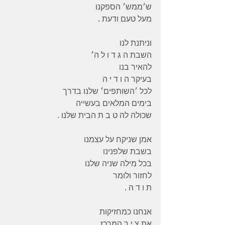
ש׳ממש׳ הספקנו
מעל טעם ודעת .
וניתנת לנו
השבת ה ג ד ו ל ה׳
להאיר בנו
בעיקר ה ו ד י ה
לכל ׳השותפים׳ שלנו בדרך
בימים המלאים בעשייה
שכולה לה ט ב ת הבית שלנו .
אמן שניקח על עצמנו
בשבת שלפנינו
בכל מילה שניה שלנו
לחזור ולומר
ת ו ד ה .
אנחנו כמחזיקות
את צ י ר המרכז