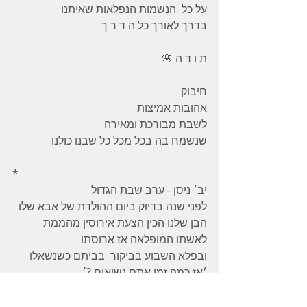
על כל  הנשמות הנפלאות שאיתנו
בדרך לאורך כל ה ד ר ך
ת ו ד ה 🌸
חיבוק
אהובות אמיצות
לשבת מבורכת ומאירה
שנשמח בה בכל מכל כל שבנו כולנו
*
יב׳ ניסן - ערב שבת הגדול
לפני שנה בדיוק ביום ההולדת של אבא שלו
הבן שלנו הכין הצעת אירוסין מהממת
לאשתו המופלאה אז ארוסתו
ובפלא השבוע בביקור  בביתם כשנשאלו
׳אז כמה זמן אתם נשואים ?׳
התשובה הייתה - ׳ עם זמן עזה או בלי ׳
אמן לכולנו לעוד שנים רבות וטובות