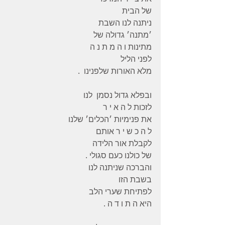
של הבית
ניתנה לנו השבת
׳מתנה׳ גדולה של
מתינות ו ה מ ת נ ה
לפני הליל
מלא האורות שלפנינו  .
ובפלא גדול נסמן  לנו
לזכות ל ה א י ר
את פנימיות ׳הכלים׳ שלנו
ל ה כ ש י ר אותם
לקבלת אור הלידה
של כולנו כעם סגולי .
והברכה שניתנה לנו
בשבת הזו
לפתיחת שערי הלב
היא ה ת ו ד ה .