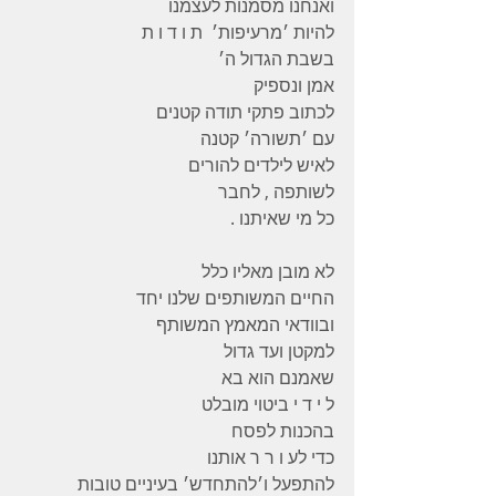
ואנחנו מסמנות לעצמנו
להיות ׳מרעיפות׳  ת ו ד ו ת
בשבת הגדול ה׳
אמן ונספיק
לכתוב פתקי תודה קטנים
עם ׳תשורה׳ קטנה
לאיש לילדים להורים
לשותפה , לחבר
כל מי שאיתנו .
לא מובן מאליו כלל
החיים המשותפים שלנו יחד
ובוודאי המאמץ המשותף
למקטן ועד גדול
שאמנם הוא בא
ל י ד י ביטוי מובלט
בהכנות לפסח
כדי לע ו ר ר אותנו
להתפעל ו׳להתחדש׳ בעיניים טובות