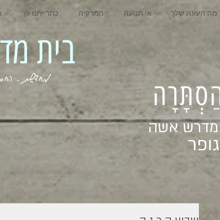
מה העונה שלך
אי תנועה
המרקיה
כתר יתנו לך
ה
בית מדרש אשה
מחדשת . החסר . המלא . שבי
ְהַסְתָּרָה
 מדרש אשה
ופר