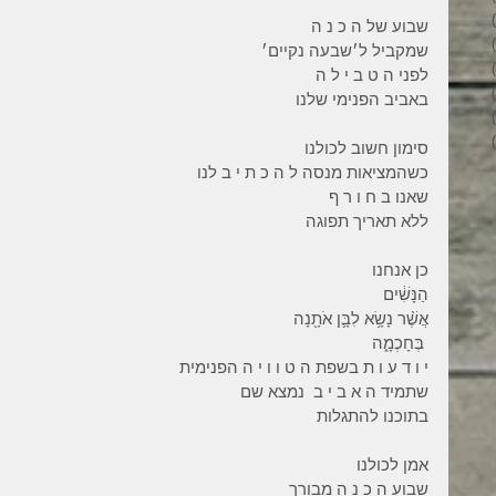
6 פוסטים
שבוע של ה כ נ ה 
4 פוסטים
שמקביל ל׳שבעה נקיים׳ 
2 פוסטים
לפני ה ט ב י ל ה 
3 פוסטים
באביב הפנימי שלנו  
פוסט 1
6 פוסטים
סימון חשוב לכולנו
כשהמציאות מנסה ל ה כ ת י ב לנו 
שאנו ב ח ו ר ף 
ללא תאריך תפוגה 
כן אנחנו 
הַנָּשִׁ֔ים 
אֲשֶׁ֨ר נָשָׂ֥א לִבָּ֛ן אֹתָ֖נָה
 בְּחָכְמָ֑ה 
י ו ד ע ו ת בשפת ה ט ו ו י ה הפנימית 
שתמיד ה א ב י ב  נמצא שם 
בתוכנו להתגלות 
אמן לכולנו 
שבוע ה כ נ ה מבורך  