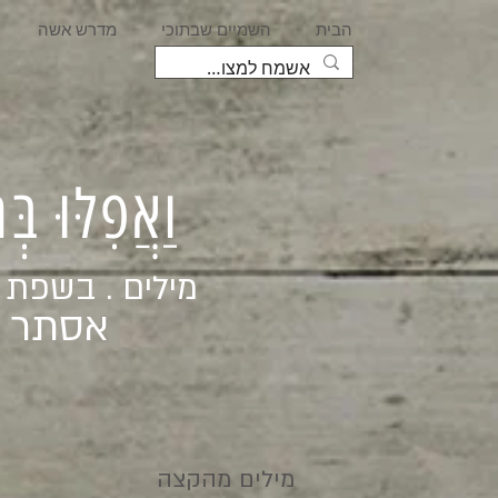
הבית
השמיים שבתוכי
מדרש אשה
וַאֲפִלּוּ בּ
מילים . בשפת
אסתר ג
מילים מהקצה