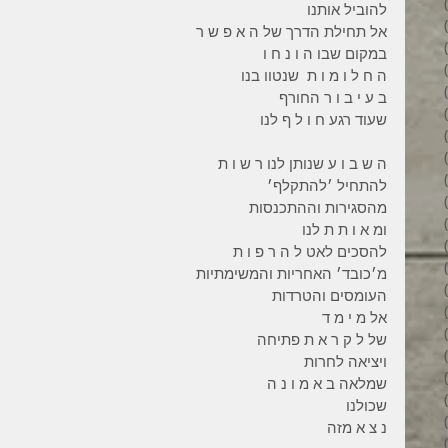
3 פוסטים
להוביל אותנו 
6 פוסטים
אל תחילת הדרך של ה א פ ש ר 
6 פוסטים
במקום שבו ה ו נ ח ו  
7 פוסטים
ה ח ל ו מ ו ת  שנטוו בנו
7 פוסטים
ב ע י ב ו ר החורף 
8 פוסטים
שעוד רגע ח ו ל ף לנו 
6 פוסטים
4 פוסטים
ה ש ב ו ע שנותן לנו ר ש ו ת 
7 פוסטים
להתחיל ׳להתקלף׳ 
פוסט 1
מהסגירות וההתכנסות 
3 פוסטים
ומ א ו ת ת לנו 
4 פוסטים
להסכים לאט ל ה ר פ ו ת 
פוסט 1
מ׳כובד׳ האחריות והמשימתיות 
פוסט 1
העומסים והטרדות 
2 פוסטים
אל מ י מ ד  
5 פוסטים
של ל ק ר א ת פתיחה 
4 פוסטים
ויציאה לחרות 
3 פוסטים
שמלאה ב א מ ו נ ה 
4 פוסטים
שכולנו 
6 פוסטים
נ צ א מזה 
6 פוסטים