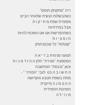
ריח ׳מתקתק תוסס׳
כשהבשלות הנשית שלאחר הביוץ
מספרת שפת מ ת י ק ו ת
אבל במידתיות
כשההפרשות אט אט הופכות להיות
ח ו מ צ י ו ת
׳קוטלות׳ כל שבנוכחותן
תנועה פנימית ב ר י א ה
המסמנת ׳סגירת׳ חלון ה ה ז ד מ נ ו ת
וכאן ׳נכנסת׳ המחשבה
ה ח ש ו ב ה בנו  לגבי ׳המחיר ׳ -
מתת בשפת הטבע והקדושה
ה ה ט מ נ ה מייקרת
הזמינות התמידית
מ ו ז י ל ה