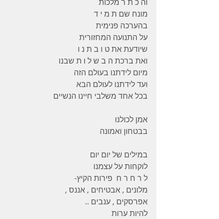
וה כ ת ר מלכות
מונח שם ת מ י ד
בהערכה פנימית
על התנועה המחזורית
שיודעת את ט ו ב ת נ ו
ואת ברכת ה ב ש ל ו ת שבנו
מיום לידתנו בעולם הזה
ועד לידתנו לעולם הבא
בכל אחד משלבי חיינו הנשיים
אמן לכולנו
בבטחון ואמונה
במילים של יום יום
לוקחות על עצמנו
ל ר ח ר ח  פירות הקיץ-
מלונים , אבטיחים , אננס ,
אפרסקים , ענבים ..
להיות ערות