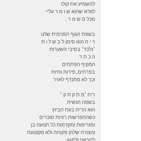
להשמיע את קולו
לוודא שהוא ש ו מ ר עליי
מכל מ ש מ ר .
בשפת הגוף הפנימית שלנו
ר י ח הוא סימן ל ב ש ל ו ת
׳נלכד׳ בסיבי השערות
ה כ ת ר
המקיף הפתחים
בפרחים, פירות וחיות
וכך לא מתנדף לאויר
ריח ׳מ ת ק ת ק ׳
בשפה הנשית
הוא הריח בעת הביוץ
כשההפרשות רוויות סוכרים
ומזרימות ומקדמות כל תנועה בן
והצורה שלהן פקוחה ולא מקוטעת
למראה ולמגע