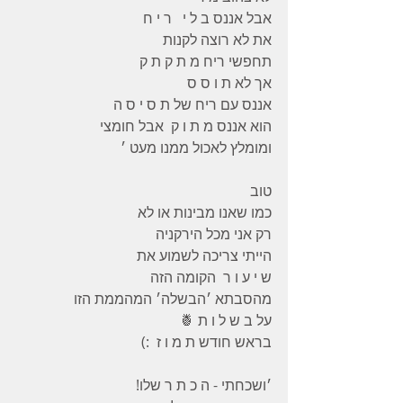
אבל אננס ב ל י   ר י ח
את לא רוצה לקנות
תחפשי ריח מ ת ק ת ק
אך לא ת ו ס ס
אננס עם ריח של ת ס י ס ה
הוא אננס מ ת ו ק  אבל חומצי
ומומלץ לאכול ממנו מעט ׳
טוב
כמו שאנו מבינות או לא
רק אני מכל הירקניה
הייתי צריכה לשמוע את
ש י ע ו ר  הקומה הזה
מהסבתא ׳הבשלה׳ המהממת הזו
על ב ש ל ו ת 🍍
בראש חודש ת מ ו ז  :)
׳ושכחתי - ה כ ת ר שלו!