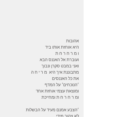
אהובות
היא אוחזת אותו ביד
ו מ ר ח ר ח ת
ועוברת אל האננס הבא
ואני במבט סקרן ונבוך
מתבוננת איך היא  מ ר י ח ה
את כל האננסים
׳הנוכחים׳ על המדף
ומוצאת עצמי אוחזת אחד
ומ ר ח ר ח ת ומחייכת
׳הצבע אמנם מעיד על הבשלות
לא צהוב מידי