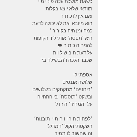
כשאת מושכת עלה פ נ י מ י
תוודאי שלא יוצא בקלות
ואם אין לו כ ת ר
הוא מיובא ואת לא יכולה לדעת
כמה זמן היה בקירור ׳
היא ׳תפסה׳ אותי ליד הקופות
להניח ה כ ת ר 👑
על דעת ה ב ש ל ו ת
שכבר הלכה ו׳הבשילה בי׳
אספתי לי
שלושה אננסים
׳ריחניים׳ מתקתקים בשלושים
ובשקט ׳תוססת׳ בי התהייה
על ׳המחיר׳ ה ז ו ל
׳לפחות ה ר ו ו ח ת י  תובנות׳
השקטתי הקול ׳המרגל׳
זה שחשוב לו תמיד