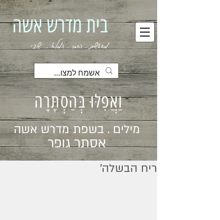
בית מדרש אשה
מחדשת . החסר . המלא . שבי
וַאֲפִלּוּ בְּהַסְתָּרָה
מילים . בשפת מדרש אשה
אסתר גופר
ריח הבשלה׳