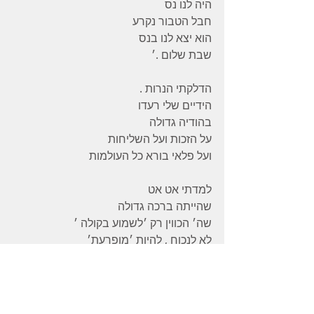
היה לנו נס
חבל הטבור נקרע
הוא יצא לנו בנס
שבת שלום .׳
הדלקתי הנרות .
הידיים שלי רעדו
בהודיה גדולה
על הזכות ועל השליחות
ועל פלאי בורא כל העולמות
למדתי אט אט
שהייתה ברכה גדולה
שה׳ הכווין רק ׳לשמוע בקולה ׳
לא לנכוח , להיות ׳מופרעת׳
מהמולת חדר הלידה .
לא הייתי מעלה על הדעת
אפשרות ל ל ו ו ת לידה בטלפון .