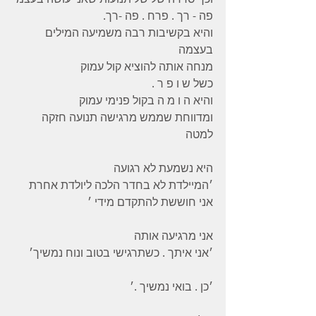
פה - רך . פרח . פה -רך.
והיא בקשיבות רבה משמיעה המילים 
בעצמה
מנחה אותה להוציא קול עמוק
כשל ש ו פ ר .
והיא ה ו מ ה בקול פנימי עמוק
ומדווחת שממש מרגישה תנועה חזקה 
למטה
היא נשמעת לא רגועה
׳המיילדת לא בחדר הלכה ליולדת אחרת
אני חוששת להתקדם מידי ׳
אני מרגיעה אותה
׳אני איתך . כשתרגישי בטוב ונוח נמשיך׳
׳כן . בואי נמשיך .׳