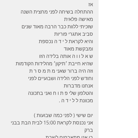
אז
ההתחלה בשיחה לפני מחצית השנה
מאישה פלאית
שזכיתי ללוות כבר הרבה מאוד שנים
סביב אתגרי פוריות
והיא לקראת ל י ד ה נכספת
ומבקשת מאוד
ש א ל ו ו ה אותה בלידה הזו
שהיא חייבת ׳תיקון׳ מהלידות הקודמות
וזה היה ברור שאני מ ת מ ס ר ת
וחודש לפני הלידה ושבועיים לפני
אנחנו מדברות
והטלפון שלי פ ת ו ח ואני בתכונה
מכוונת ל ל י ד ה .
יום שישי ( לפני כמה שבועות )
אני נכנסת לקראת 15:00 לבית הבת בבני 
ברק
בו אנו מתארחים לשבת .