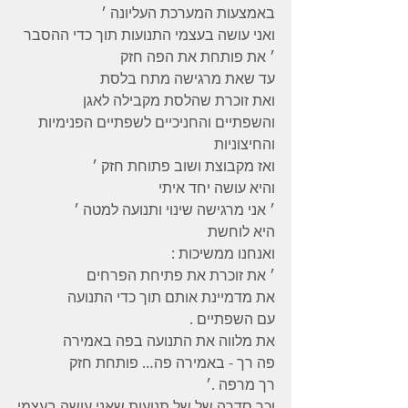
באמצעות המערכת העליונה ׳
ואני עושה בעצמי התנועות תוך כדי ההסבר
׳ את פותחת את הפה חזק
עד שאת מרגישה מתח בלסת
ואת זוכרת שהלסת מקבילה לאגן
והשפתיים והחניכיים לשפתיים הפנימיות 
והחיצוניות
ואז מקבוצת ושוב פתוחת חזק ׳
והיא עושה יחד איתי
׳ אני מרגישה שינוי ותנועה למטה ׳
היא לוחשת
ואנחנו ממשיכות :
׳ את זוכרת את פתיחת הפרחים
את מדמיינת אותם תוך כדי התנועה
עם השפתיים .
את מלווה את התנועה בפה באמירה
פה רך - באמירה פה… פותחת חזק
רך מרפה .׳
וכך סדרה של של תנועות שאני עושה בעצמי