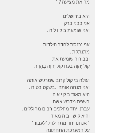
מה את מציעה ? ׳
היא בירושלים
אני בבני ברק
ואני שומעת ב ק ו ל ה .
אני נכנסת לחדר הילדות
מתנתקת .
ובבירור שומעת את
קוֹל יְהוָה בַּכֹּחַ קוֹל יְהוָה בֶּהָדָר.
ועולה בי קול קרוב שמרגיש אותה
ואני מנחה אותה  .בשקט בטוח .
היא מאוד ב ק י א ה
בשפת מדרש אשה
עברנו יחד מהלכים רבים מחוללים .
והיא ק ש ו ב ה מאוד .
׳ אנחנו יחד מתחילות ׳לעבוד׳
על המערכת התחתונה