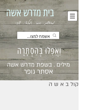
בית מדרש אשה
מחדשת . החסר . המלא . שבי
וַאֲפִלּוּ בְּהַסְתָּרָה
מילים . בשפת מדרש אשה
אסתר גופר
קול ב א ש ה