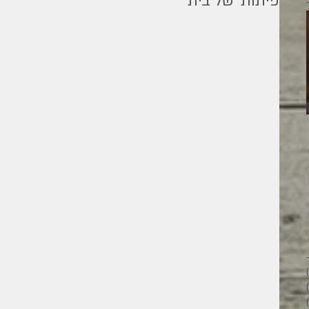
פיתות ׳של בית׳
מילים ליוחנן
26 פוסטים
28 פוסטים
33 פוסטים