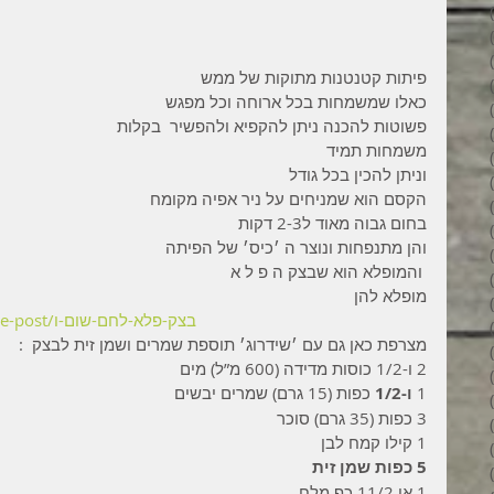
34 פוסטים
31 פוסטים
34 פוסטים
פיתות קטנטנות מתוקות של ממש 
35 פוסטים
כאלו שמשמחות בכל ארוחה וכל מפגש 
32 פוסטים
פשוטות להכנה ניתן להקפיא ולהפשיר  בקלות 
35 פוסטים
משמחות תמיד 
38 פוסטים
וניתן להכין בכל גודל 
43 פוסטים
הקסם הוא שמניחים על ניר אפיה מקומח 
37 פוסטים
בחום גבוה מאוד ל2-3 דקות 
45 פוסטים
והן מתנפחות ונוצר ה ׳כיס׳ של הפיתה 
36 פוסטים
 והמופלא הוא שבצק ה פ ל א  
53 פוסטים
מופלא להן 
36 פוסטים
https://www.midrashisha.com/single-post/בצק-פלא-לחם-שום-ו
41 פוסטים
מצרפת כאן גם עם ׳שידרוג׳ תוספת שמרים ושמן זית לבצק  :
27 פוסטים
2 ו-1/2 כוסות מדידה (600 מ”ל) מים
פוסט 1
1 
ו-1/2
 כפות (15 גרם) שמרים יבשים
פוסט 1
3 כפות (35 גרם) סוכר
2 פוסטים
1 קילו קמח לבן
3 פוסטים
5 כפות שמן זית
2 פוסטים
1 או 11/2 כף מלח