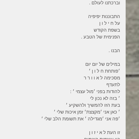
וברכתנו לעולם .
התבוננות יפיפיה
על ח י ל ו ן
בשפת הקודש
הפנימית של הטבע .
הבנו .
במילים של יום יום
׳פותחת ח ל ו ן ׳
מסכימה ל א ו ו ר ר
לתעדף
להודות בפני ׳מול עצמי ׳ :
׳ בזה לא נכון לי
בעת הזו להמשיך ולהשקיע ׳
׳ כאן אני ׳מקצצת׳ זמן איכות שלי ׳
׳פה אני ׳מגדילה ׳ את תשומת הלב שלי ׳
זו העת ל א י ז ו ן