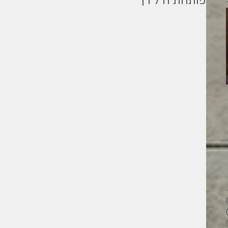
פותחת ח ל ו ן
מילים ליוחנן
26 פוסטים
28 פוסטים
33 פוסטים