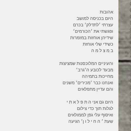
34 פוסטים
31 פוסטים
אהובות
34 פוסטים
היום בכניסה למושב
35 פוסטים
עצרתי ׳לתדלק׳ בכרם
32 פוסטים
ופגשתי את ׳הכורמים׳
35 פוסטים
שידיהן אוחזות במזמרות
38 פוסטים
כשידי שלי אוחזת
43 פוסטים
ב מ צ ל מ ה
37 פוסטים
45 פוסטים
והעיניים המלוכסנות שמציצות
36 פוסטים
מבעד לכובע ה׳גרב׳
53 פוסטים
מחייכות בתמיהה
36 פוסטים
ואנחנו כבר ׳מכירים׳ משנים
41 פוסטים
והם עדיין מתפלאים
27 פוסטים
פוסט 1
היום גם אני ה ת פ ל א ת י
פוסט 1
לגלות תוך כדי צילום
2 פוסטים
ואיסוף עלי גפן לממולאים
3 פוסטים
שעת ׳ ה ח י ל ו ן׳ הגיעה
2 פוסטים