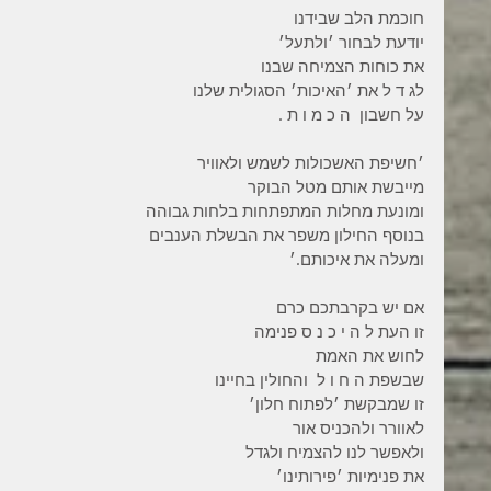
חוכמת הלב שבידנו
יודעת לבחור ׳ולתעל׳
את כוחות הצמיחה שבנו
לג ד ל את ׳האיכות׳ הסגולית שלנו
על חשבון  ה כ מ ו ת .
׳חשיפת האשכולות לשמש ולאוויר
מייבשת אותם מטל הבוקר
ומונעת מחלות המתפתחות בלחות גבוהה
בנוסף החילון משפר את הבשלת הענבים
ומעלה את איכותם.׳
אם יש בקרבתכם כרם
זו העת ל ה י כ נ ס פנימה
לחוש את האמת
שבשפת ה ח ו ל  והחולין בחיינו
זו שמבקשת ׳לפתוח חלון׳
לאוורר ולהכניס אור
ולאפשר לנו להצמיח ולגדל
את פנימיות ׳פירותינו׳