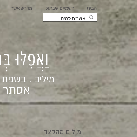
הבית
השמיים שבתוכי
מדרש אשה
וַאֲפִלּוּ בּ
מילים . בשפת
אסתר ג
מילים מהקצה