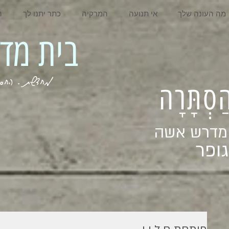
מה העונה שלך
אי תנועה
המרקיה
כתר יתנו לך
ה
בית מדרש אשה
מחדשת . החסר . המלא . שבי
ְהַסְתָּרָה
 מדרש אשה
ופר