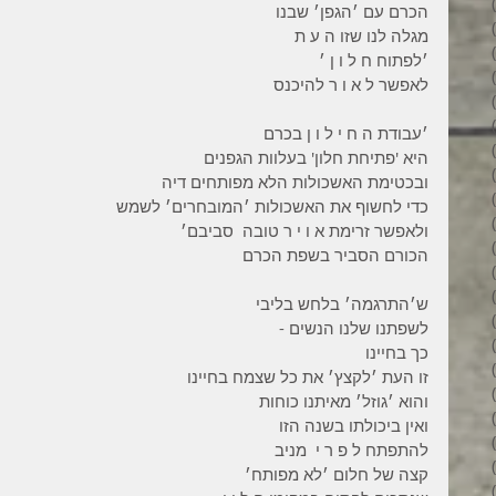
3 פוסטים
הכרם עם ׳הגפן׳ שבנו
6 פוסטים
מגלה לנו שזו ה ע ת
6 פוסטים
׳לפתוח ח ל ו ן ׳
7 פוסטים
לאפשר ל א ו ר להיכנס
7 פוסטים
8 פוסטים
׳עבודת ה ח י ל ו ן בכרם
6 פוסטים
היא 'פתיחת חלון' בעלוות הגפנים
4 פוסטים
ובכטימת האשכולות הלא מפותחים דיה
7 פוסטים
כדי לחשוף את האשכולות ׳המובחרים׳ לשמש
פוסט 1
ולאפשר זרימת א ו י ר טובה  סביבם׳
3 פוסטים
הכורם הסביר בשפת הכרם
4 פוסטים
פוסט 1
ש׳התרגמה׳ בלחש בליבי
פוסט 1
לשפתנו שלנו הנשים -
2 פוסטים
כך בחיינו
5 פוסטים
זו העת ׳לקצץ׳ את כל שצמח בחיינו
4 פוסטים
והוא ׳גוזל׳ מאיתנו כוחות
3 פוסטים
ואין ביכולתו בשנה הזו
4 פוסטים
להתפתח ל פ ר י  מניב
6 פוסטים
קצה של חלום ׳לא מפותח׳
6 פוסטים