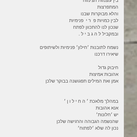
בין עוצמות הצימוח
המתפרצות
והלא מבוקרות שבנו
לבין כמויות פ  ר י  פנימיות
שנכון לנו להתכוון לפתח
ובמקביל ל ה ג ב י ל .
נשמח לתובנות ׳חילון׳ פנימיות ולשיתופים
שיאירו דרכנו
חיבוק גדול
אהובות אמיצות
אמן ואת המילים תפגושנה בבוקר שלכן
במהלך מלאכת ׳ ה ח י ל ו ן ׳
אנא אהובות
יש ׳חלונות׳
שהנשמה הגבוהה והרגישה שלכן
נכון לה שלא ׳לפתוח׳