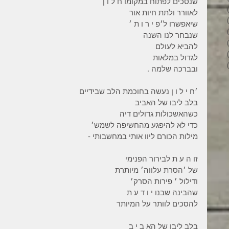
שנסכים לפתוח במקומו ח ל ו ן
6 פוסטים
לאוורר ולתת חיות אור
4 פוסטים
שיאפשרו ל׳פ י ר ו ת ׳
2 פוסטים
שנבחר לנו השנה
3 פוסטים
להביא לעולם
פוסט 1
לגדול במלאות
6 פוסטים
ובברכה שלמה .
׳ח י ל ו ן נעשה בחוכמת הלב שבידיים
בלב ליבו של האביב
כשהאשכולות גדולים דיה
כדי לא להיפגע מהחשיפה לשמש׳
מילות הכורם ליוו אותי במחשבותי -
זו ה ע ת לבירור הפנימי
של ׳הסרת עלווה׳ מיותרת
ודילול ׳ פירות הסרק׳
שהבינה שבנו י ו ד ע ת
להסכים לוותר על המיותר
בלב ליבו של הא ב י ב