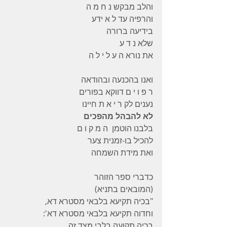
והלב מבקש נ ח מ ה
והרפיה עד ל א ידע
בידיעה ברורה
שלא נ ד ע
את נורא ה ע ל י ל ה
ואנו בהכנעה ובהודאה
ר פ ו י ם דווקא בפורים
נענים לק ר י א ת חיינו
לא להבהל מהפכים
בלבנו הוטמן  ה מ ק ו ם
להכיל בו-זמנית צער
ואת מידת השמחה
כדברי ספר הזוהר
(המובאים בתניא)
"בכיה תקיעא בלבאי מסטרא דא,
וחדוה תקיעא בלבאי מסטרא דא': 
בכיה תקועה בלבי מצד זה,