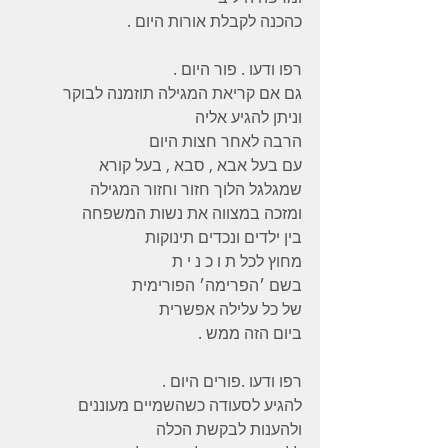
כהכנה לקבלת אורות היום .
רפו ודעו . פור היום .
גם אם קריאת המגילה תוזמנה לבוקר
וניתן להגיע אליה
הרבה לאחר חצות היום
עם בעל אבא , סבא , בעל קורא
שמגלגל הלוך חזור וחזור המגילה
ומזכה במצווה את נשות המשפחה
בין ילדים ונכדים תינוקות
מחוץ לכל ת ו כ נ י ת
בשם ׳הפרימה׳ הפורימית
של כל עלילה אפשרית
ביום הזה ממש .
רפו ודעו .פורים היום .
להגיע לסעודה כשהשמיים מעוננים
ולהענות לבקשת הכלה