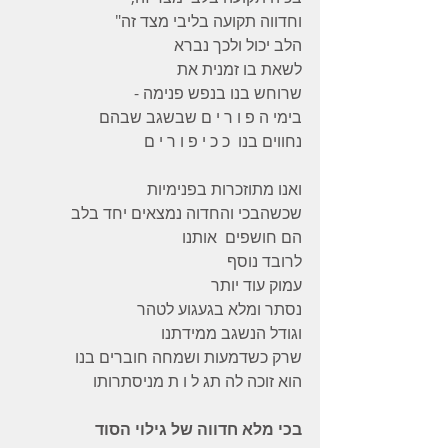
וחדווה תקועה בליבי מצד זה"
הלב יכול ולכך נברא
לשאת בו זמנית את
שרוחש בנו בנפש פנימה -
בימי ה פ ו ר י ם שבשגב שבהם
נחווים בנו  כ כ י פ ו ר י ם
ואנו מתוזכרות בפנימיות
שכשהבכי והחדוה נמצאים יחד בלב
הם חושפים  אותנו
לרובד נוסף
עמוק עוד יותר
נסתר ומלא בגעגוע לטהר
וגודל הנשגב ממידתנו
שרק כשדמעות ושמחה חוברים בנו
הוא זוכה לה תג ל ו ת מניסתרותו
בכי מלא חדווה של גילוי הסוד