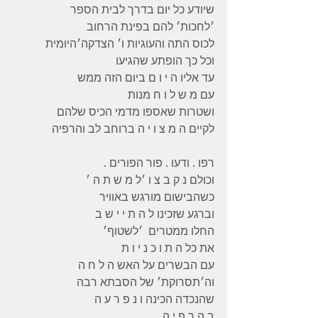
שיודע כל יום בדרך לבית הספר
׳לחכות׳ להם בפינת הרחוב
לכוס התה והעוגיות ו׳ הצדקה׳היומית
וכל כך הופתע שהגיעו
עד אליו ה י ו ם ביום הזה ממש
עם מ ש ל ו ח מנות
ושטרות שאספו מדמי הכיס שלהם
לקיים ה מ צ ו י ה ברוחב לב והרפיה
רפו . ודעו . פור הפורים .
וכולם נ ק ב צ ו ׳ל מ ש ת ה ׳
כשהבישום מורגש באוויר
וברגע שזכינו ל ה ת י י ש ב
החלו ממטרים  ׳לשטוף׳
את כל ה ת ו כ נ י ו ת
עם הבשרים על האש ה ל ח ה
וה׳תסרוקת׳ של הסבתא רבה
שהנכדה הכינה ו נ פ ר ע ה
ב ה ר פ י ה .