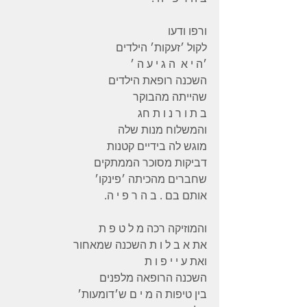
ורפו ודעו
לקול ׳זעקות׳ הילדים
׳ה י א  ה ג י ע ה ׳
השכנה רופאת הילדים
שהייתה מהבוקר
ב ת ו ר נ ו ת חג
והמשלוח מנות שלה
מוגש לה בידיים קטנות
דביקות מסוכר הממתקים
שחברים מהכיתה ׳פינקו׳
אותם בם . ב ה ר פ י ה.
והמוזיקה רכה מ ל ט פ ת
את א ב ל ו ת השכנה שמאחור
ואת ע י י פ ו ת
השכנה הרופאה מלפנים
בין טיפות ה מ י ם ש׳דומעות׳