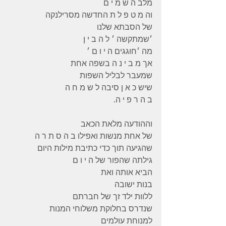
מלב ה ש מ י ם
וה מ ט פ ל ת החדשה מסרילנקה
של הסבתא שלנו
׳שמתקשה ׳ ל ה ב י ן
מה ׳חוגגים ה י ו ם ׳
אך מ ב י נ ה בשפה אחת
שמעבר לבליל השפות
שיש כ א ן סיבה ל ש מ ח ה
ב ה ר פ י ה.
וההודעה מלאת הכאב
של אחת מנשות ואפילו ב ה ס ת ר ה
שהגיעה תוך כדי כתיבת מילות היום
גילתה שהפור של ה י ו ם
הביא אותה ואת
בנות ישובה
ללוות ילד זך של חברתם
שנדרס בחלוקת משלוחי המנות
למנוחת עולמים