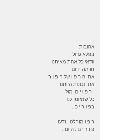
אהובות
בפלא גדול
וודאי כל אחת מאיתנו
חוותה היום
את  ה ר פ ו של ה פ ו ר
את  נכונות היותנו
  ר פ ו י ם  מול
כל שמזומן לנו
בפ ו ר י ם .
ר פ ו מוחלט . ודעו .
פ ו ר י ם . היום .