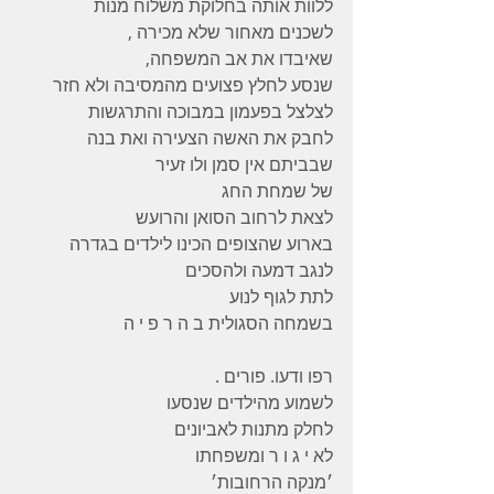
ללוות אותה בחלוקת משלוח מנות
לשכנים מאחור שלא מכירה ,
שאיבדו את אב המשפחה,
שנסע לחלץ פצועים מהמסיבה ולא חזר
לצלצל בפעמון במבוכה והתרגשות
לחבק את האשה הצעירה ואת בנה
שבביתם אין סמן ולו זעיר
של שמחת החג
לצאת לרחוב הסואן והרועש
בארוע שהצופים הכינו לילדים בגדרה
לנגב דמעה ולהסכים
לתת לגוף לנוע
בשמחה הסגולית ב ה ר פ י ה
רפו ודעו. פורים .
לשמוע מהילדים שנסעו
לחלק מתנות לאביונים
לא י ג ו ר ומשפחתו
׳מנקה הרחובות׳