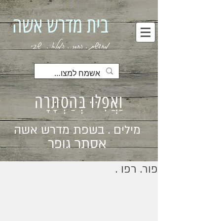
בית מדרש אשה
מחדשת . החסר . המלא . שבי
וַאֲפִלּוּ בְּהַסְתָּרָה
מילים . בשפת מדרש אשה
אסתר גופר
פור. רפו .