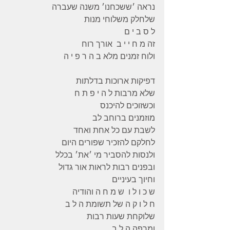
נראה ׳ששכחנו׳ משנה שעברה
שלחלק משלוחי מנות
ל ס ב י ם
זה מ ח י י ב  אורך רוח
ולוח זמנים מלא ב ה ר פ י ה
דפיקות ארוכות בדלתות
שלא מרבות ל ה י פ ת ח
וכשזוכים להיכנס
מוזמנים ברוחב לב
לשבת עם כל אחת ואחד
לחלקם להזכיר שפורים היום
ולנסות להסביר מי ׳את׳ בכלל
ובפנים רבות לראות אור גדול
וחיוך בעיניים
ש כ ו ל ו  ש מ ח ה והודיה
ח ל ו ק ה של תשומת ה ל ב
שלוקחת שעות רבות
ומרפה ה ל ב