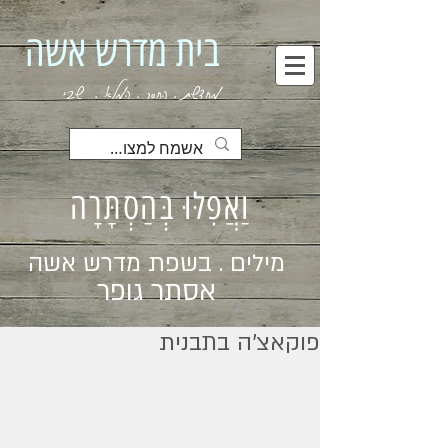
בית מדרש אשה
מחדשת . החסר . המלא . שבי
וַאֲפִלּוּ בְּהַסְתָּרָה
מילים . בשפת מדרש אשה
אסתר גופר
פוקאצ׳ה בתבנית