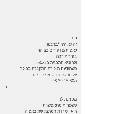
טוב 
זה לא היה ׳בתכנון׳ 
לאפות מ ו ק ד ם בבוקר 
בזריזות רבה 
ולהוציא התבנית ב08:27 
כשהודעת תזכורת התקבלה בבוקר
על הפסקת חשמל י ז ו מ ה 
מ08:30-15:30 
:) 
מסמנת לנו 
כשפחות מתאפשרת 
ה א י ט י ו ת המתבקשת באפיה 