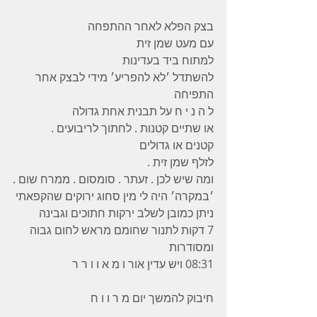
בצק הפלא לאחר ההתפחה 
עם מעט שמן זית 
למתוח ביד בעדינות 
להשתדל ׳לא להפריע׳ מידי לבצק אחר 
התפיחה 
ל ה נ י ח על תבנית אחת גדולה 
או שתיים קטנות . לחתוך לריבועים .
קטנים או גדולים 
לזלף שמן זית . 
ומה שיש לכן . זעתר . סומסום . ממרח שום .
׳במקרה׳ היה לי מין סחוג ירוקים שהקפאתי 
ניתן כמובן לשלב ירקות חתוכים וגבינה 
7 דקות לתנור שחומם מראש לחום גבוה 
ומסודרות 
08:31 ויש עדין אור ו מ א ו ו ר ר 
חיבוק להמשך יום מ ר ו ו ח