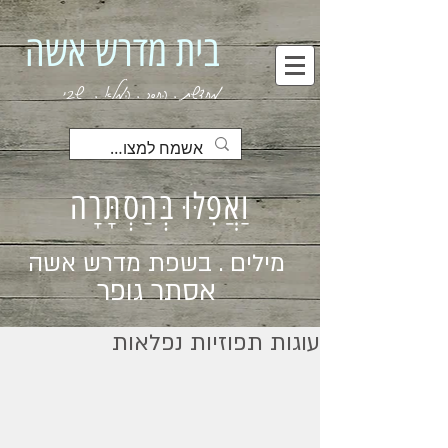
בית מדרש אשה
מחדשת . החסר . המלא . שבי
וַאֲפִלּוּ בְּהַסְתָּרָה
מילים . בשפת מדרש אשה
אסתר גופר
עוגות תפוזיות נפלאות