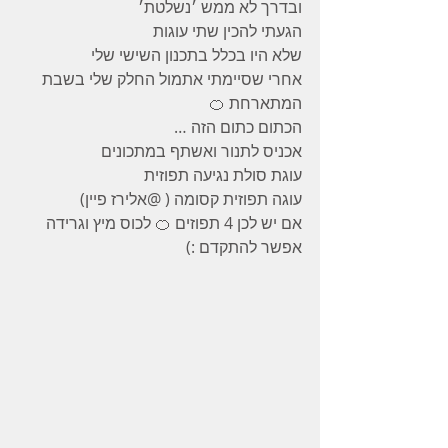
ובדרך לא ממש ׳נשלטת׳ 
הגעתי להכין שתי עוגות 
שלא היו בכלל בתכנון השישי שלי 
אחרי שסיימתי אתמול החלק שלי בשבת 
המתארחת 🍊
הכתום כתום הזה … 
אכניס לתנור ואשתף במתכונים 
עוגת סולת נגיעה תפוזית 
עוגה תפוזית קסומה ( @⁨אלירז פיין⁩) 
אם יש לכן 4 תפוזים 🍊 לכוס מיץ וגרידה 
אפשר להתקדם :)