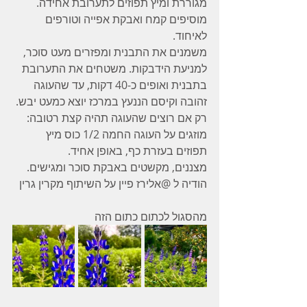
מגוררת ומיץ תפוזים לתערובת אחידה. 
מוסיפים קמח ואבקת אפייה וטורפים 
לאיחוד.
משמנים את התבנית ומפזרים מעט סוכר, 
למניעת הידבקות. משטחים את התערובת 
בתבנית ואופים כ-40 דקות, עד שהעוגה 
זהובה וקיסם הננעץ במרכז יוצא כמעט יבש.
רק אם רוצים שהעוגה תהיה קצת רטובה: 
מוזגים על העוגה החמה 1/2 כוס מיץ 
תפוזים בעזרת כף, באופן אחיד.
מצננים, מקשטים באבקת סוכר ומגישים.
הודיה ל @⁨אלירז פיין⁩ על השיתוף מקרין גרין
מהסגול לכתום כתום הזה 