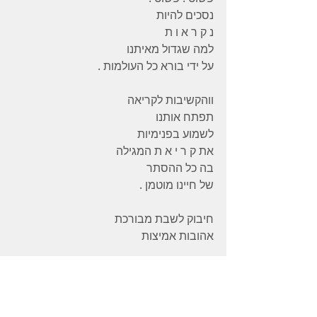
נסכים להיות
נ ק ר א ו ת
למה שגדול מאיתנו
על ידי בורא כל העולמות .
ווהקשיבות לקריאה
תפתח אותנו
לשמוע בפנימיות
את ק ר י א ת המגילה
בה כל ההסתר
של חיינו מוטמן .
חיבוק לשבת מבורכת
אהובות אמיצות
הודיה עליכן ועל האור שזוכה לראות
שרק אתן באתן להביא לעולמנו
*