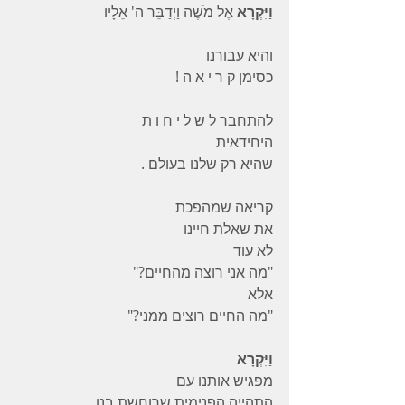
וַיִּקְרָא
 אֶל מֹשֶׁה וַיְדַבֵּר ה' אֵלָיו
והיא עבורנו
כסימן ק ר י א ה !
להתחבר ל ש ל י ח ו ת
היחידאית
שהיא רק שלנו בעולם .
קריאה שמהפכת
את שאלת חיינו
לא עוד
"מה אני רוצה מהחיים?"
אלא
"מה החיים רוצים ממני?"
וַיִּקְרָא
מפגיש אותנו עם
התהייה הפנימית שרוחשת בנו