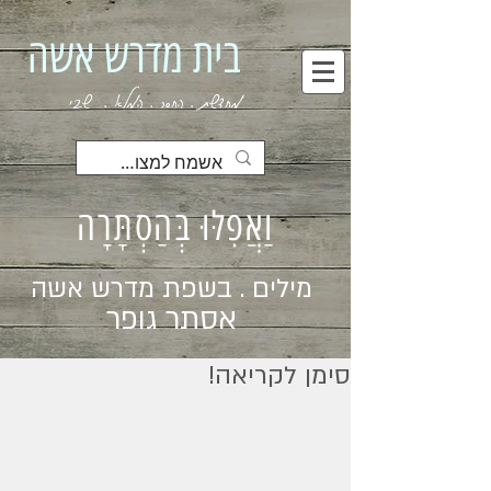
בית מדרש אשה
מחדשת . החסר . המלא . שבי
וַאֲפִלּוּ בְּהַסְתָּרָה
מילים . בשפת מדרש אשה
אסתר גופר
סימן לקריאה!