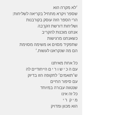
׳לא מקרה הוא
שספר ויקרא מתחיל בקריאה לשליחות:
הרי הספר הזה עוסק בקורבנות
ושליחות דורשת 
הקרָבה
אנחנו מוכנות להקריב
כשאנחנו מרגישות
שתפקיד מסוים או משימה מסוימת
הם מה שנקראנו לעשות.׳
כל אחת מאיתנו
עם ה כ י ש ו ר י ם הייחודיים לה
ש׳תואמים׳ לתקופה הזו בדיוק
עם סיפור החיים
שנטווה עבורה במיוחד
כל זה אינו
מ י ק  ר י
הוא מכוון ומדויק