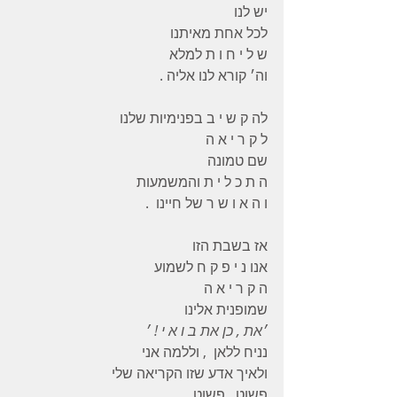
יש לנו
לכל אחת מאיתנו
ש ל י ח ו ת למלא
וה׳ קורא לנו אליה .
לה ק ש י ב בפנימיות שלנו
ל ק ר י א ה
שם טמונה
ה ת כ ל י ת והמשמעות
ו ה א ו ש ר של חיינו  .
אז בשבת הזו
אנו נ י פ ק ח לשמוע
ה ק ר י א ה
שמופנית אלינו
׳את , כן את ב ו א י ! ׳
נניח ללאן  , וללמה אני
ולאיך אדע שזו הקריאה שלי
פשוט . פשוט .