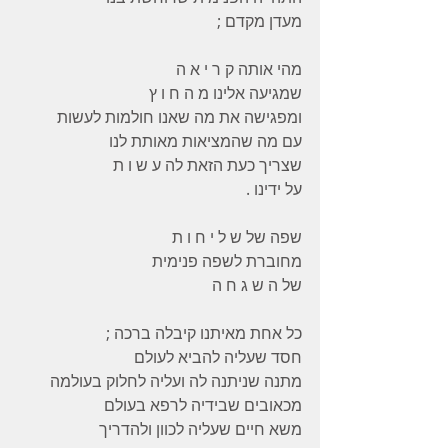
מעדן מקדם ;
מהי אותה ק ר י א ה
שמגיעה אלינו מ ה ח ו ץ
ומפגישה את מה שאנו חולמות לעשות
עם מה שהמציאות מאותת לנו
שצריך כעת הזאת לה ע ש ו ת
על ידינו .
שפה של ש ל י ח ו ת
מחוברת לשפה פנימית
של ה ש ג ח ה
כל אחת מאיתנו קיבלה ברכה ;
חסד שעליה להביא לעולם
מתנה שניתנה לה ועליה לחלוק בעולמה
מכאובים שבידיה לרפא בעולם
משא חיים שעליה לכוון ולהדריך