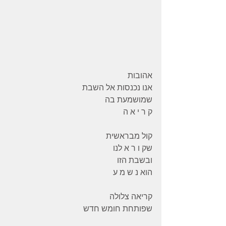
אהובות
אנו נכנסות אל השבת
שמושמעת בה
ק ר י א ה
קול מבראשית
שק ו ר א לנו
ובשבת הזו
הוא נ ש מ ע
קריאה צלולה
שפותחת חומש חדש