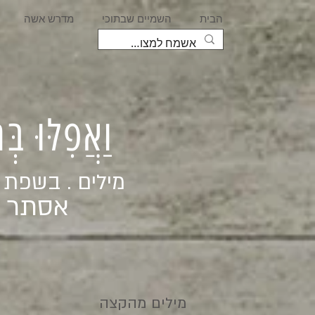
הבית
השמיים שבתוכי
מדרש אשה
וַאֲפִלּוּ בּ
מילים . בשפת
אסתר ג
מילים מהקצה