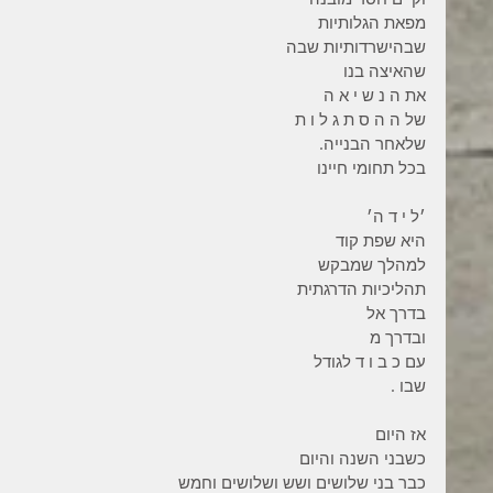
מפאת הגלותיות 
שבהישרדותיות שבה 
שהאיצה בנו 
את ה נ ש י א ה 
של ה ה ס ת ג ל ו ת  
שלאחר הבנייה.
בכל תחומי חיינו 
׳ל י ד ה׳ 
היא שפת קוד 
למהלך שמבקש 
תהליכיות הדרגתית
בדרך אל 
ובדרך מ
עם כ ב ו ד לגודל 
שבו .
אז היום 
כשבני השנה והיום 
כבר בני שלושים ושש ושלושים וחמש 