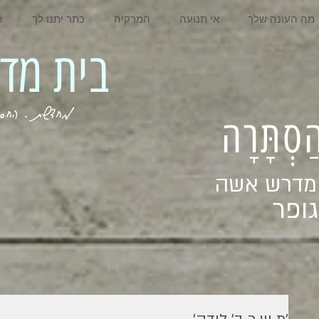
מה העונה שלך
אי תנועה
המרקיה
כתר יתנו לך
ה
בית מדרש אשה
מחדשת . החסר . המלא . שבי
ְהַסְתָּרָה
 מדרש אשה
ופר