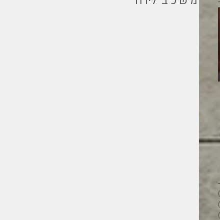
׳מ ש כ ב׳ לידה׳
מילים ליוחנן
26 פוסטים
28 פוסטים
33 פוסטים