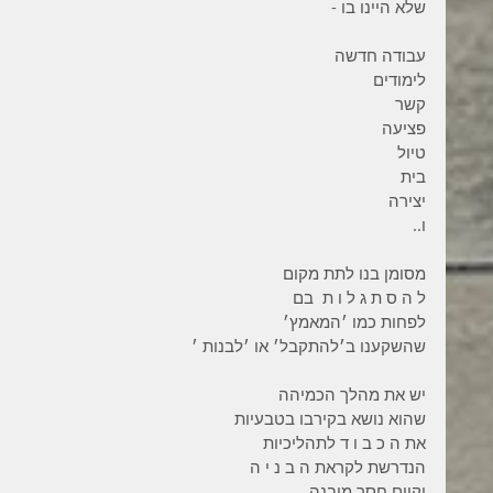
שלא היינו בו -
עבודה חדשה 
לימודים 
קשר 
פציעה 
טיול 
בית 
יצירה 
ו..
מסומן בנו לתת מקום 
ל ה ס ת ג ל ו ת  בם  
לפחות כמו ׳המאמץ׳ 
שהשקענו ב׳להתקבל׳ או ׳לבנות ׳ 
יש את מהלך הכמיהה 
שהוא נושא בקירבו בטבעיות 
את ה כ ב ו ד לתהליכיות 
הנדרשת לקראת ה ב נ י ה 
וקיים חסר מובנה 