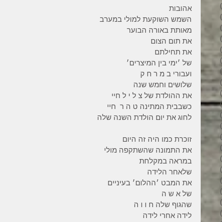
34 פוסטים
אהובות 
31 פוסטים
השמש השוקעת למולי במערב 
34 פוסטים
מאותת באורה הבוער 
35 פוסטים
את תום הצום 
32 פוסטים
את תחילתם 
35 פוסטים
של ׳ימי בין המיצרים׳
38 פוסטים
ועבורי ב מ ר ח ק 
43 פוסטים
שלושים וחמש שנה 
37 פוסטים
את ההולדת של צ ל י ל חיי 
45 פוסטים
כשבבית המתינה ט ה ר  חיי
36 פוסטים
לחוג את יום הולדת השנה שלה 
53 פוסטים
36 פוסטים
זוכרת כמו היה זה היום 
41 פוסטים
את התמונה שהשתקפה מולי 
27 פוסטים
במראה במקלחת 
פוסט 1
שלאחר הלידה 
פוסט 1
את המבט ׳ההלום׳ בעיניים 
2 פוסטים
של א ש ה 
3 פוסטים
שהגוף שלה ח ו ו ה 
2 פוסטים
לידה אחרי לידה 