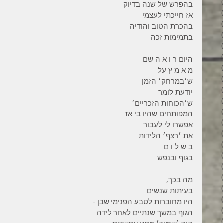
3 פוסטים
בהפרש של שנה בדיוק 
6 פוסטים
אז חייכתי לעצמי 
6 פוסטים
בהכרת הטוב והודיה 
7 פוסטים
בתמימות זכה 
7 פוסטים
8 פוסטים
היום ר ו א ה שם 
6 פוסטים
מ א מ ץ על 
4 פוסטים
ש׳במרחק׳ הזמן 
7 פוסטים
יודעת לומר 
פוסט 1
ש׳הכוחות הזכריים׳ 
3 פוסטים
המפותחים שהיו בי אז 
4 פוסטים
אפשרו לי לעבור 
פוסט 1
את ׳רצף׳ הלידות 
פוסט 1
ב ש ל ו ם 
2 פוסטים
בגוף ובנפש 
5 פוסטים
4 פוסטים
מה בכך, 
3 פוסטים
בעיתות שנשים 
4 פוסטים
היו מחוברות לטבע הפנימי שבן -
6 פוסטים
הגוף במשך שנתיים לאחר לידה 
6 פוסטים