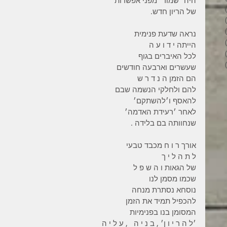
היה ׳שמור׳ מפני אפשרות 
6 פוסטים
של הריון חדש.
4 פוסטים
2 פוסטים
נראה שדעת פנימית  
3 פוסטים
הייתה י ד ו ע ה 
פוסט 1
לכל האיברים בגוף  
6 פוסטים
שעשרים וארבעה חודשים 
הם הזמן ה נ ד ר ש 
להם ולחלקי הנשמה שבם 
להאסף ו׳להשתקם׳ 
לאחר ׳רעידת האדמה׳ 
שנחוותה בם בלידה .
אורך ר ו ח מכבד טבעי 
ל ת ה ל י ך 
של הגאות ו ה ש פ ל 
שכמו מסמן לנו 
נוסחא נסתרת מנחה 
להכפיל תמיד את הזמן 
המסומן בנו בפנימיות 
׳ל ה ר י ו ן׳ , ב נ י ה   , ע ל י ה  