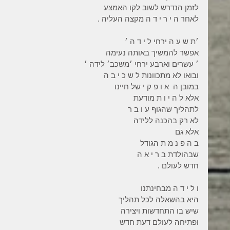
לזמן הנדרש לשוב לקו האמצע 
לאחר ה י ר י ד ה מקצה העליה .
׳ת ש ע ה ירחי ל י ד ה ׳ 
אפשר להמשיך באותה נעימה 
׳ עשרים וארבע ירחי ׳משכב׳ לידה ׳ 
ובואו לא מתכוונות ל ש כ י ב ה 
במובן ה  א ו פ ק י של חיינו 
אלא ל ה י ו ת מודעת 
לתהליך שהגוף ע ו ב ר 
לא רק בהכנה ללידה 
אלא גם 
ב ה פ נ מ ת הגודל 
שבהולדת ב ר י א ה 
חדש לעולם .
ו ל י ד ה מבחינתנו 
היא בהשאלה לכל תהליך 
שיש בו התחדשות ויצירה 
ופתיחה לעולם דעת חדש 