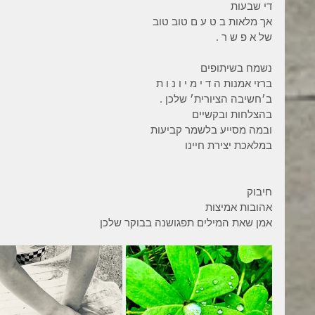
די שבעות
אך מלאות ב ט ע ם טוב טוב
של א פ ש ר .
נשמח בשיתופים
ברזי אמנות ה ד י מ י ו נ ו ת
ב׳חשיבה הציורית׳ שלכן .
בהצלחות ובקשיים
ובמה מסייע בלשמר קביעות
במלאכת יצירת חיינו
חיבוק
אהובות אמיצות
אמן שאת המילים תפגושנה בבוקר שלכן