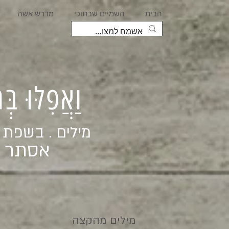
הבית
השמיים שבתוכי
מדרש אשה
וַאֲפִלּוּ בּ
מילים . בשפת
אסתר ג
מילים מהקצה