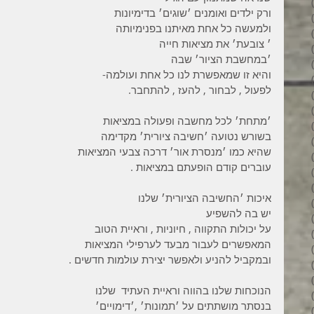
3 פוסטים
ורק ילדים ואומנים ׳שוגים׳ בדימיונות
6 פוסטים
ולמעשה כל אחת מאיתנו בפנימיותה
6 פוסטים
׳ צובעת׳ את מציאות חייה
7 פוסטים
׳במחשבת הציור׳ שבה
7 פוסטים
והיא זו שמאפשרת לנו כל אחת ועולמה-
8 פוסטים
לפעול , לבחור , להעז , להתחבר.
6 פוסטים
4 פוסטים
׳מתחת׳ לכל מחשבה ופעולה במציאות
7 פוסטים
בשורש נטועה ׳חשיבה ציורית׳ מקדימה
פוסט 1
שהיא כמו ׳מנסרת אור׳ דרכה צבעי המציאות
3 פוסטים
עוברים קודם הופעתם במציאות .
4 פוסטים
פוסט 1
איכות ׳החשיבה הציורית׳ שלנו
פוסט 1
יש בה להשפיע
2 פוסטים
על יכולות התקווה , חיוניות , וראיית הטוב
5 פוסטים
המאפשרים לעבור מבעד לערפילי המציאות
4 פוסטים
ובמקביל להניע ולאפשר יצירת עולמות חדשים .
3 פוסטים
4 פוסטים
הנוכחות שלנו בהווה וראיית העתיד  שלנו
6 פוסטים
בנסתר מושתתים על ׳תמונות׳ ,׳דימויים׳
6 פוסטים