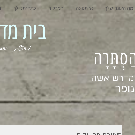
מה העונה שלך
אי תנועה
המרקיה
כתר יתנו לך
ה
בית מדרש אשה
מחדשת . החסר . המלא . שבי
ְהַסְתָּרָה
 מדרש אשה
ופר