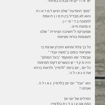
יש  א ו ר יקרות עבורנו במיוחד .
׳מסך התודעה׳ שלנו רגיש ל מ ר א ו ת
והוא לא מבדיל בין ת מ ו נ ת אמת
לתמונה ב ד י מ י ו ן .
זו מתנת חיינו .
שמעניקה ל׳חשיבה הציורית ׳ שלנו
תעצומות בוראי מציאות
כל כך צלול ומרגש הזכרון שניצת בי
שקראתי בזמנו ב׳משה עבדי ׳
שבסדר יומו המוקפד ׳בעל הסולם׳
היה מ ק ד י ש כעשרים דקות תמימות
כל יום , יום ביומו ׳לדמיין׳ ולראות ברוחו
את ה ג א ו ל ה .
הוא ׳עבד׳ יום יום בלדמיין  ג א ו ל ה .
ואנחנו ?
המילים של יום יום
כמה אנו ע ו ב ד ו ת בלדמיין