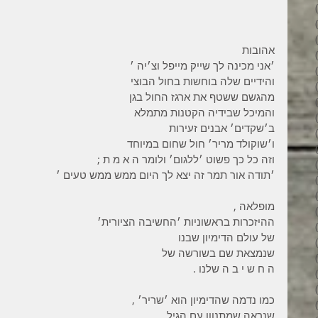
34 פוסטים
31 פוסטים
34 פוסטים
אהובות
35 פוסטים
׳אני מכינה לך שייק מייפל וצ׳יה ׳
32 פוסטים
והידיים שלה בוחשות בחול הבוצי
35 פוסטים
מהגשם ששטף את ארגז החול בגן
38 פוסטים
והמיכל שבידיה הקטנות מתמלא
43 פוסטים
ב׳שקדים׳ אבנים זעירות
37 פוסטים
ו׳שוקולד מריר׳ חול שחום במיוחד
45 פוסטים
וזה כל כך פשוט ׳ללגום׳ ולומר ה א מ ת ;
36 פוסטים
׳תודה אור תמר זה יצא לך היום ממש ממש טעים ׳
53 פוסטים
36 פוסטים
מופלאה ,
41 פוסטים
ההיזכרות בראשוניות ׳החשיבה הציורית׳
27 פוסטים
של עולם הדימיון שבנו
פוסט 1
שנמצאת שם בשורשה של
פוסט 1
ה ח ש י ב ה שלנו .
2 פוסטים
3 פוסטים
כמו נדמה שהדימיון הוא ׳שריר׳ ,
2 פוסטים
שנראה שמתנוון עם הגיל