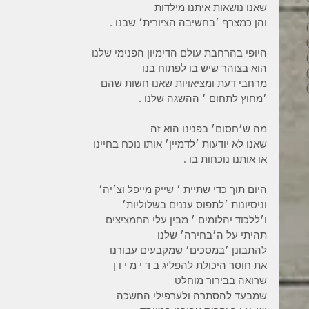
שאנו נושאות איתנו מילדות
6 פוסטים
והן כמצרף ׳בחשיבה הציורית׳ שבנו .
4 פוסטים
2 פוסטים
היופי בהרחבת עולם הדימיון הפנימי שלנו
3 פוסטים
הוא בצוהר שיש בו לפתוח בנו
פוסט 1
מרחבי דעת ומציאויות שאנו חשות שהם
6 פוסטים
׳מחוץ לתחום ׳ ההשגה שלנו .
מה ש׳חסום׳ בפנינו הוא זה
שאנו לא יודעות ׳לדמיין׳ אותו נוכח בחיינו
או אותנו נוכחות בו .
היום תוך כדי שתיית ׳ שייק מייפל וצ׳יה׳
וניסיונות ׳לתפוס עננים בשלוליות׳
ו׳ללכוד יהלומים ׳ מבין עלי החמציצים
תהיתי על ה׳בחירה׳ שלנו
להתבונן ׳במסכים׳ שמקבעים עבורנו
את חוסר היכולת להפליג ב ד י מ י ו ן
שרואה בבירור מוחלט
שמבעד להסתרה ולערפילי החשכה