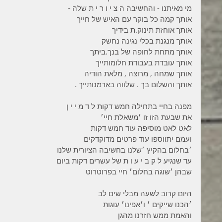
מי מאיתנו - והחשיבה ה צ י ו ר י ת שלה -
אותך קמה כל בוקר עם האיש של חייך
אותך אוחזת תינוק.ת בידיך
אותך מנגנת בכלי נגינה נחשק
אותך מתחת לחופה של בנך.ביתך
אותך עובדת בעבודת חלומותייך
אותך שמחה , מרוצה , מלאת הודיה
אותך והשלום בך . שלווה בארמנותייך .
מפנה בחיי בתחילה חמש דקות ל ד מ י י ן
את שבעת הזו זו ׳משאלת חיי׳
לאט לאט מוסיפה עוד חמש דקות
ועמם יתווספו עוד פרטים מדוקדקים
׳בחלום בהקיץ ׳שלנו בחשיבה הציורית שלנו
עד שנגיע ל ק ב י ע ו ת של עשרים דקות ביום
שבהן ׳שוגה בחלום׳ חיי בפרוטרוט
היום קרוב לשעה מבלי שים לב
׳הכנו שייקים ׳ ו׳אפינו׳ עוגות
והאמת ממש חזרנו מהגן