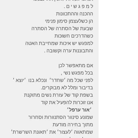
ל מ פ ג ש י ם . 
ההכנה וההתכוונות 
הן כשלעצמן סימון פנימי 
שבעת של הסתרה של הסתרה 
כשהדרכים חשוכות 
למפגש יש איכות שמחייבת האטה 
והתבוננות ערה וקשובה . 
אם מתאפשר לכן 
בכל מפגש נשי , 
לפני שכל מה ׳שחדר׳  ונכלא בנו  ׳יוצא ׳ 
בדיבור ומלל לא מבוקרים. 
בשפת קוד של עזרת נשים מתוקנת 
אנו זוכרות להפעיל את קוד 
 ׳אור ערפל׳ 
שמונע סינוור הסתנוורות וסחרור
מתוך בחירה מודעת 
שמתאווה ׳לעצור׳ את ׳תאונת השרשרת׳ 