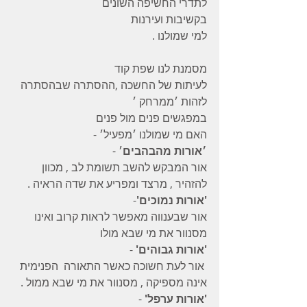
לתדרי החשיפה השונים 
בקשיבות ועירנות 
למי שמולנו . 
מסמנת לנו שפת קוד 
לעיתות של החשכה ,ההסתרה שבהסתרה 
לזהות ׳ממרחק ׳ 
במפגשים פנים מול פנים 
האם מי שמולנו ׳מפעיל׳ - 
׳אורות מהבהבים
׳ - 
אור המבקש להשב תשומת לב , מכוון 
להזהיר , מרצד ומפריע את שדה הראיה . 
'אורות נמוכים'
- 
אור שבענווה מאפשר לראות קרוב ואינו 
מסנוור את מי שבא מולו 
'אורות גבוהים'
 -
 אור לעת חשוכה כאשר התאורה  הפנימית  
אינה מספיקה , מסנוור את מי שבא ממול . 
'אורות ערפל' 
-