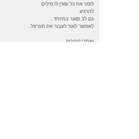
לומר את כל שאין לו מילים 
להרגיע
גם לב סוער במיוחד . 
לאפשר לאור לעבור את הערפל . 
ואחרי החיבוק 
שתסכימי  להשתהות בו 
מעבר למה שהורגלת בו . 
תוכלי לחוש 
שינוי גדול 
בקשיבות 
בעירנות 
למקום בנפש של מי שמולכן 
כי הלב שלך שמע מקרוב הכל 
ואתן תגלנה שאתן יכולות 
לחסוך בשיתוף בתיאורים ׳שחדרו ׳ אליכן 
והשפה ביניכן משתנה 
משפת ׳דיווח ׳ של מה נשמע… 