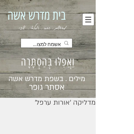
בית מדרש אשה
מחדשת . החסר . המלא . שבי
וַאֲפִלּוּ בְּהַסְתָּרָה
מילים . בשפת מדרש אשה
אסתר גופר
מדליקה 'אורות ערפל'