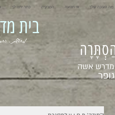
מה העונה שלך
אי תנועה
המרקיה
כתר יתנו לך
ה
בית מדרש אשה
מחדשת . החסר . המלא . שבי
ְהַסְתָּרָה
 מדרש אשה
ופר