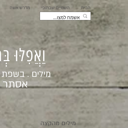
הבית
השמיים שבתוכי
מדרש אשה
וַאֲפִלּוּ בּ
מילים . בשפת
אסתר ג
מילים מהקצה