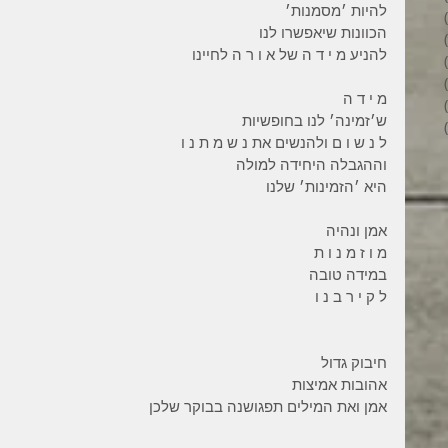
להיות ׳מסמנות׳ 
6 פוסטים
הכוונות שיאפשרו לנו  
4 פוסטים
להניע מ י ד ה של א ו ר ה לחיינו 
2 פוסטים
3 פוסטים
מ י ד ה  
פוסט 1
ש׳זמינה׳ לנו בחופשיות 
6 פוסטים
ל נ ש ו ם ולהנשים את נ ש מ ת נ ו 
וההגבלה היחידה למולה
היא ׳הזמינות׳ שלנו 
אמן ונהיה 
מ ו ז מ נ ו ת 
במידה טובה 
ל ק י ר ב נ ו 
חיבוק גדול 
אהובות אמיצות 
אמן ואת המילים תפגושנה בבוקר שלכן 