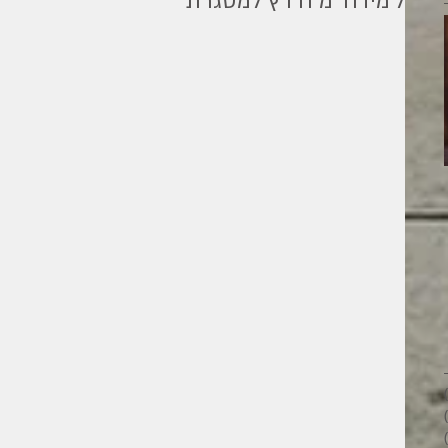
ל׳מידה׳ מ ח ו ץ למסגרת
מילים ליוחנן
26 פוסטים
28 פוסטים
33 פוסטים