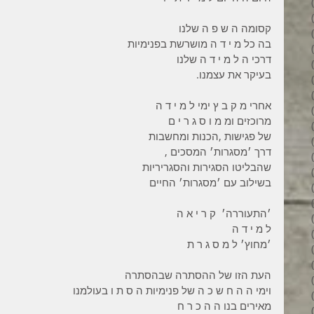
3 פוסטים
6 פוסטים
קסומה ה ש פ ה שלנו 
6 פוסטים
בה כל מ י ד ה מושרשת בפנימיות 
7 פוסטים
דרכי ה ל מ י ד ה שלנו 
7 פוסטים
בעיקר את עצמנו.
8 פוסטים
6 פוסטים
אחרי מ ק ב ץ ימי ל מ י ד ה 
4 פוסטים
מרוכזים ומ מ ו ס ג ר י ם 
7 פוסטים
של פגישות ,הכנות ומחשבות 
פוסט 1
דרך ׳מסגרות׳ המסכים ,
3 פוסטים
שהבליטו הסגירות והסגריריות 
4 פוסטים
בשילוב עם ׳מסגרות׳ החיים 
פוסט 1
פוסט 1
׳התעוררה׳  ק ר י א ה 
2 פוסטים
ל מ י ד ה 
5 פוסטים
׳מחוץ׳ ל מ ס ג ר ת 
4 פוסטים
3 פוסטים
העת הזו של ההסתרה שבהסתרה 
4 פוסטים
וימי ה ה ח ש כ ה של פנימיות ה ס ת ו בעולמנו 
6 פוסטים
מאירים בנו ה ה כ ר ח 
6 פוסטים