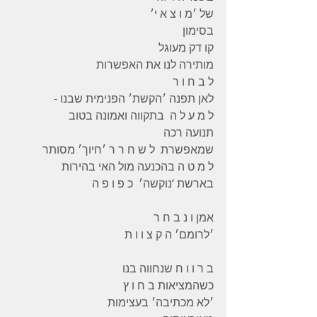
של ׳מ ו צ א י׳
בסימון 
קו דק מעוגל 
מותירה לנו את האפשרות 
ל ב ח ו ר 
לאן תפנה ׳הקשת׳ הפנימית שבנו -
ל מ ע ל ה  בתקווה ואמונה בטוב 
תנועה רכה 
שמאפשרת  ל ש ח ר ר ׳חיוך׳ מסותר
ל מ ט ה בהכנעה מול האי בהירות 
בארשת ‘נוקשה׳  כ פ ו פ ה 
אמן ו נ ב ח ר 
׳לרומם׳ ה ק צ ו ו ת 
ב ר ו ו ח שנחווה בנו 
כשהמציאות ב ח ו ץ 
׳לא מכתיבה׳ בעצימות 