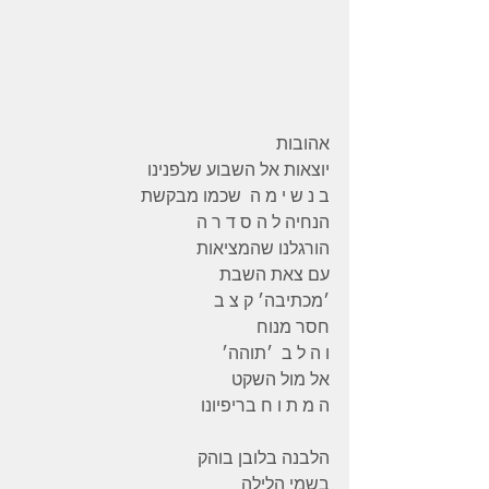
אהובות
יוצאות אל השבוע שלפנינו 
ב נ ש י מ ה  שכמו מבקשת 
הנחיה ל ה ס ד ר ה 
הורגלנו שהמציאות
עם צאת השבת  
׳מכתיבה׳ ק צ ב 
חסר מנוח 
ו ה ל ב  ׳תוהה׳ 
אל מול השקט 
ה מ ת ו ח בריפיונו 
הלבנה בלובן בוהק 
בשמי הלילה 