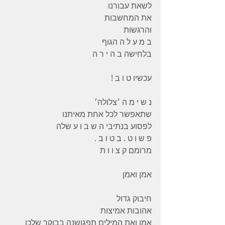
לשאת עבורנו 
את המחשבות 
והרגשות 
ב מ ע ל ה הגוף 
בלחישה ב ה י ר ה 
עכשיו ט ו ב ! 
נ ש י מ ה ׳צלולה׳  
שתאפשר לכל אחת מאיתנו 
לפסוע בנתיבי ה ש ב ו ע שלה 
פ ש ו ט . ב ט ו ב . 
מרומם ק צ ו ו ת 
אמן ואמן 
חיבוק גדול 
אהובות אמיצות 
אמן ואת המילים תפגושנה בבוקר שלכן 