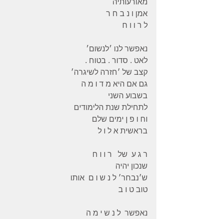
מאורעותיה 
אמן ו נ ב ח ר 
ל ר ו ו ח 
נאפשר לנו ׳לנשום׳ 
לאט . סדור . בטוח .
קצב של ׳חזרה לשיגרה׳ 
גם אם היא מ ד ו מ ה 
בשבוע השני 
לתחילת שנת הלימודים 
וח ו פ ן ימים שלם 
בראשית א ל ו ל 
ר ג ע  של   ר ו ו ח 
שנכון יהיה 
ש׳נבחר׳ ל נ ש ו ם  אותו 
טוב ט ו ב 
נאפשר  ל נ ש י מ ה 