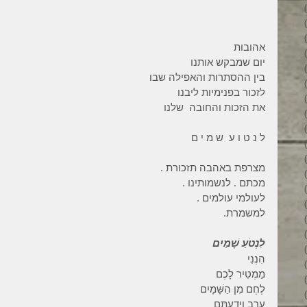
34 פוסטים
31 פוסטים
34 פוסטים
אהובות 
35 פוסטים
יום שמבקש אותנו 
32 פוסטים
בין ההסתרות והאפילה שבו 
35 פוסטים
לזכור בפנימיות ליבנו 
38 פוסטים
את הזכות והחובה  שלנו 
43 פוסטים
37 פוסטים
ל נ ט ו ע  ש מ י ם 
45 פוסטים
36 פוסטים
מצרפת באהבה תזכורת .
53 פוסטים
מכתם . לנשמותינו . 
36 פוסטים
לעולמי עולמים . 
41 פוסטים
למשמרת.
27 פוסטים
פוסט 1
לִנְטֹעַ שָׁמַיִם
פוסט 1
הִנְנִי 
2 פוסטים
מַמְטִיר לָכֶם 
3 פוסטים
לֶחֶם מִן הַשָּׁמָיִם
2 פוסטים
עֶרֶב וִידַעְתֶּם