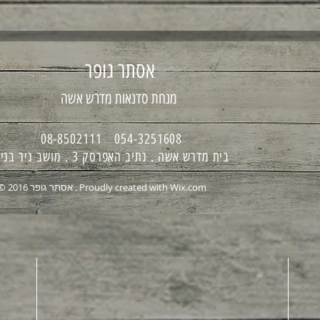
אסתר גופר
מנחת סדנאות מדרש אשה
054-3251608 08-8502111
בית מדרש אשה . נתיב האפרסק 3 . מושב ניר בנים
Wix.com
© 2016 אסתר גופר . Proudly created with