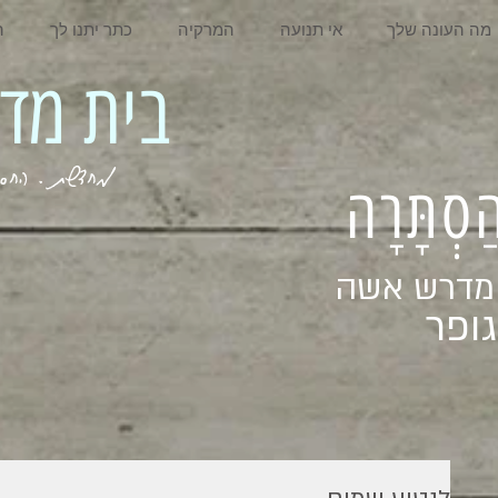
מה העונה שלך
אי תנועה
המרקיה
כתר יתנו לך
ה
בית מדרש אשה
מחדשת . החסר . המלא . שבי
ְהַסְתָּרָה
 מדרש אשה
ופר