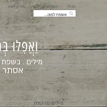
הבית
השמיים שבתוכי
מדרש אשה
וַאֲפִלּוּ בּ
מילים . בשפת
אסתר ג
מילים מהקצה