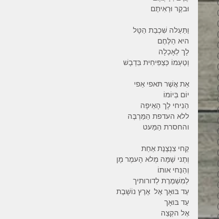
3 פוסטים
וּבקֶר וּרְאִיתֶם
6 פוסטים
6 פוסטים
וַתַּעַלה שִׁכְבַת הַטָּל
7 פוסטים
היא הַלֶּחֶם 
7 פוסטים
לָך לְאָכְלָה
8 פוסטים
וְטַעְמוֹ כְּצַפִּיחִית בִּדְבָשׁ
6 פוסטים
4 פוסטים
אֵת אֲשֶׁר תּאפי אֵפי
7 פוסטים
יוֹם בְּיוֹמוֹ
פוסט 1
הַנִיחי לָך הָאֵיפָה 
3 פוסטים
ללא העדפת הַמַּרְבֶּה 
4 פוסטים
והחסרת הַמַּעט  
פוסט 1
פוסט 1
קַחי צִנְצֶנֶת אַחַת 
2 פוסטים
וְתֶני שָׁמָּה מְלא הָעמֶר מָן 
5 פוסטים
וְהַנַּחי אותוֹ  
4 פוסטים
לְמִשְׁמֶרֶת לְדורותיך
3 פוסטים
עַד בּואָך אֶל  אֶרֶץ נוֹשָׁבֶת 
4 פוסטים
עַד בּואָך 
6 פוסטים
אֶל הקְצֵה
6 פוסטים