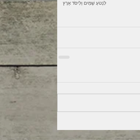
‎לִנְטֹעַ שָׁמַיִם וְלִיסֹד אָרֶץ