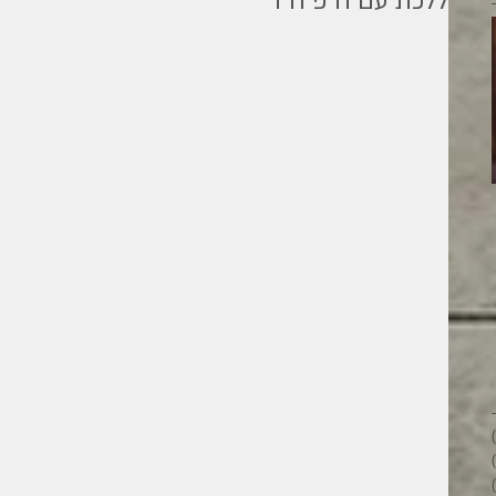
ללכת עם ה פ ח ד
מילים ליוחנן
26 פוסטים
28 פוסטים
33 פוסטים