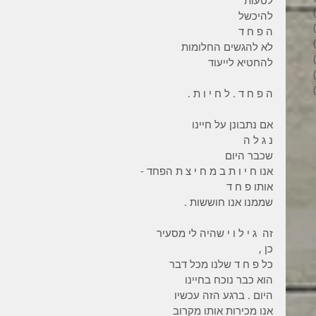
6 פוסטים
להיכשל
4 פוסטים
ה פ ח ד
2 פוסטים
לא להגשים החלומות
3 פוסטים
להחטיא לייעוד
פוסט 1
6 פוסטים
ה פ ח ד . ל ח י ו ת .
אם נתבונן על חיינו
נ ג ל ה
שכבר היום
אנו ח י ו ת ב מ ח י צ ת הפחד -
אותו פ ח ד
שממנו אנו חוששות .
זה  ג י ל ו י שהיה לי מסעיר
כן ,
כל פ ח ד שלנו מכל דבר
הוא כבר נוכח בחיינו
היום . ברגע הזה עכשיו
אנו מכירות אותו מקרוב