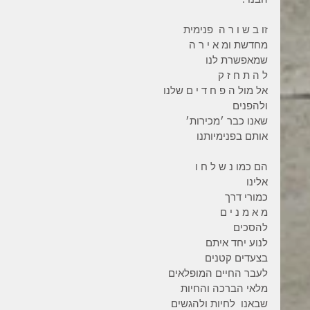
זו ב ש ו ר ה  פנימית
מחדשת ומ א י ר ה
שמאפשרת לנו
ל ה ת ח ז ק
אל מול ה פ ח ד י ם שלנו
ולהפנים
שאנו כבר ׳מכירות׳
אותם בפנימיותנו
הם כמו נ ש ל ח ו
אלינו
כמורי דרך
מ א מ נ י ם
להסכים
לנוע יחד איתם
בצעדים קטנים
לעבר החיים המופלאים
מלאי הברכה והחיות
שבאנו  לחיות ולהגשים