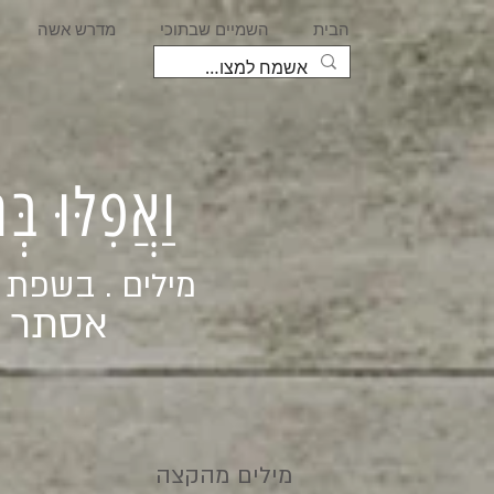
הבית
השמיים שבתוכי
מדרש אשה
וַאֲפִלּוּ בּ
מילים . בשפת
אסתר ג
מילים מהקצה