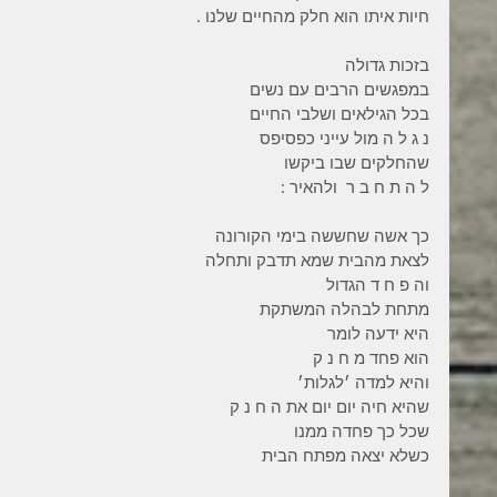
חיות איתו הוא חלק מהחיים שלנו .
בזכות גדולה
במפגשים הרבים עם נשים
בכל הגילאים ושלבי החיים
נ ג ל ה מול עייני כפסיפס
שהחלקים שבו ביקשו
ל ה ת ח ב ר  ולהאיר :
כך אשה שחששה בימי הקורונה
לצאת מהבית שמא תדבק ותחלה
וה פ ח ד הגדול
מתחת לבהלה המשתקת
היא ידעה לומר
הוא פחד מ ח נ ק
והיא למדה ׳לגלות׳
שהיא חיה יום יום את ה ח נ ק
שכל כך פחדה ממנו
כשלא יצאה מפתח הבית