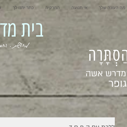
מה העונה שלך
אי תנועה
המרקיה
כתר יתנו לך
ה
בית מדרש אשה
מחדשת . החסר . המלא . שבי
ְהַסְתָּרָה
 מדרש אשה
ופר