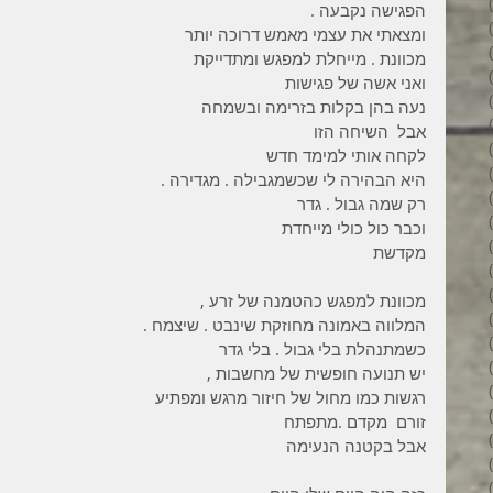
3 פוסטים
הפגישה נקבעה . 
6 פוסטים
ומצאתי את עצמי מאמש דרוכה יותר
6 פוסטים
מכוונת . מייחלת למפגש ומתדייקת 
7 פוסטים
ואני אשה של פגישות
7 פוסטים
נעה בהן בקלות בזרימה ובשמחה 
8 פוסטים
אבל  השיחה הזו  
6 פוסטים
לקחה אותי למימד חדש 
4 פוסטים
היא הבהירה לי שכשמגבילה . מגדירה . 
7 פוסטים
רק שמה גבול . גדר 
פוסט 1
וכבר כול כולי מייחדת 
3 פוסטים
מקדשת 
4 פוסטים
פוסט 1
מכוונת למפגש כהטמנה של זרע ,
פוסט 1
המלווה באמונה מחוזקת שינבט . שיצמח . 
2 פוסטים
כשמתנהלת בלי גבול . בלי גדר 
5 פוסטים
יש תנועה חופשית של מחשבות ,
4 פוסטים
רגשות כמו מחול של חיזור מרגש ומפתיע 
3 פוסטים
זורם  מקדם .מתפתח 
4 פוסטים
אבל בקטנה הנעימה  
6 פוסטים
6 פוסטים