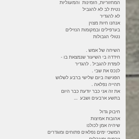
המחזוריות, הזמינות  והמעגליות 
נטית לב לא להגביל 
לא להגדיר 
אנחנו חיות מצוין 
בערפילים ובמקומות הנזילים 
נטולי הגבולות 
השיחה של אמש . 
חידדה בי השיעור שנמצאת בו -
לומדת להגביל . להגדיר  
לנכס את שבי .  
הפגישה ביום שלישי ברבע לשלוש 
תהייה נפלאה . 
את זה אני כבר יודעת כבר היום 
בתשע ארבעים ושבע  ... 
חיבוק גדול 
אהובות אמיצות 
שיהיה אמן לכולנו 
המשכי ימים נפלאים פתוחים ומוגדרים
זורמים ומוגבלים 