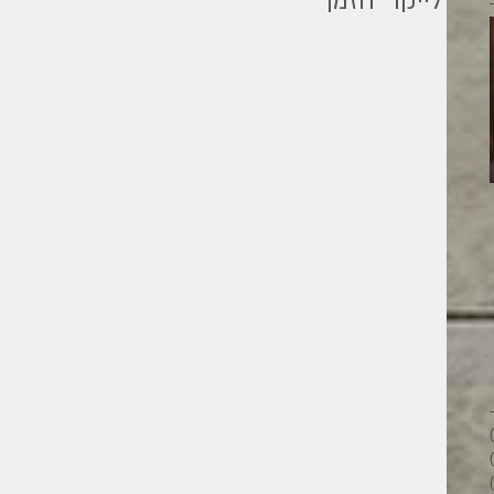
׳לייקר׳ הזמן
מילים ליוחנן
26 פוסטים
28 פוסטים
33 פוסטים