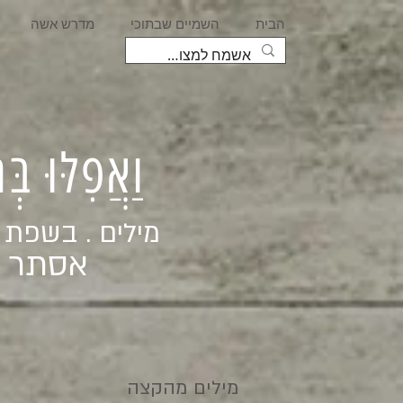
הבית
השמיים שבתוכי
מדרש אשה
וַאֲפִלּוּ בּ
מילים . בשפת
אסתר ג
מילים מהקצה