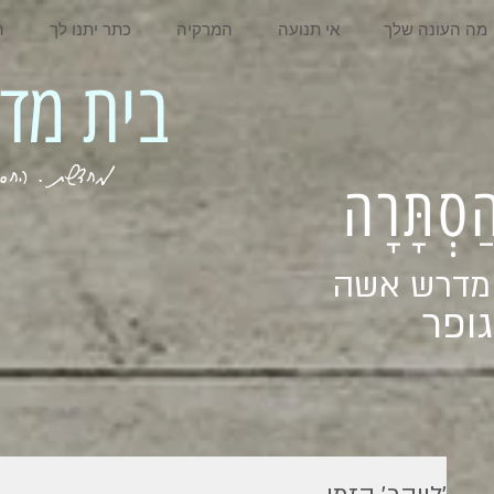
מה העונה שלך
אי תנועה
המרקיה
כתר יתנו לך
ה
בית מדרש אשה
מחדשת . החסר . המלא . שבי
ְהַסְתָּרָה
 מדרש אשה
ופר