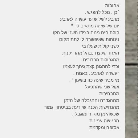
34 פוסטים
אהובות 
31 פוסטים
׳כן . נוכל להפגש . 
34 פוסטים
מרבע לשלוש עד עשרה לארבע 
35 פוסטים
יום שלישי זה מתאים לי  " 
32 פוסטים
קולה היה נינוח בצידו השני של הקו 
35 פוסטים
נינוחות שאיפשרה לי לתת מקום 
38 פוסטים
לשני קולות שעלו בי 
43 פוסטים
האחד שקצת נבהל מהדייקנות 
37 פוסטים
מהגבולות הברורים 
45 פוסטים
וכדי להתגונן קצת גיחך לעצמו 
36 פוסטים
"עשרה לארבע . באמת .
53 פוסטים
מי מכיר שעה כזו בשעון " . 
36 פוסטים
וקול שני שהתפעל 
41 פוסטים
מהבהירות 
27 פוסטים
מההגדרה וההגבלה של הזמן 
פוסט 1
מהנחישות הכנה שיודעת בביטחון  גמור  
פוסט 1
שכשהזמן מוגדר ומוגבל ,
2 פוסטים
הפגישה עניינית 
3 פוסטים
אסופה ומקדמת 
2 פוסטים