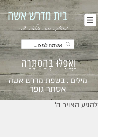
בית מדרש אשה
מחדשת . החסר . המלא . שבי
וַאֲפִלּוּ בְּהַסְתָּרָה
מילים . בשפת מדרש אשה
אסתר גופר
להניע האויר ה׳