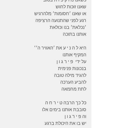
שאנו זוכות לחוש
או שאנו ׳חסומות׳ מלהרגיש
רגע לפני שהתנועה הרציפה
׳נכלאת׳ בנו וכולאת
אותנו בתוכה
היא ל ה נ י ע את ׳האוויר ה׳׳
המקיף אותנו
על ידי  פ י ר ג ו ן
בנכונות פנימית
להגיד מילה טובה
להביע הערכה
לתת מחמאה
כל כך הרבה ט י ר ח ה
סובבת אותנו בימים אלו
וה פ י ר ג ו ן
יש בו את היכולת ברגע