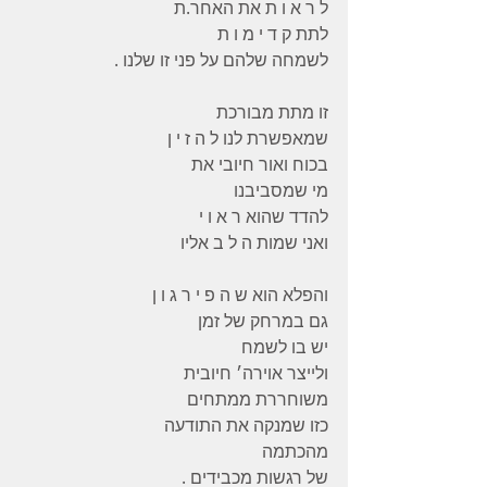
ל ר א ו ת את האחר.ת
לתת ק ד י מ ו ת
לשמחה שלהם על פני זו שלנו .
זו מתת מבורכת
שמאפשרת לנו ל ה ז י ן
בכוח ואור חיובי את
מי שמסביבנו
להדד שהוא ר א ו י
ואני שמות ה ל ב אליו
והפלא הוא ש ה פ י ר ג ו ן
גם במרחק של זמן
יש בו לשמח
ולייצר אוירה׳ חיובית
משוחררת ממתחים
כזו שמנקה את התודעה
מהכתמה
של רגשות מכבידים .