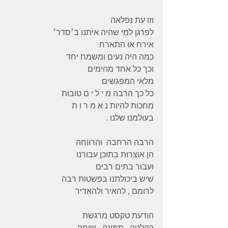
וזו עת נפלאה
לפרגן למי שהיה איתנו ב׳סדר׳
אירח או התארח
כמה היה נעים ומשמח יחד
וכך כל אחד מהימים
מלאי המפגשים
כל כך הרבה מ י ל י ם טובות
מחכות להיות נ א מ ר ו ת
בעולמנו שלנו .
הרבה הרחבה  והרווחה
הן אוצרות בתוכן עבורנו
ועבור בתים רבים
שיש ביכולתנו בפשטות רבה
לרומם , להאיר ולהאדיר
הודעת טקסט מרגשת
הקלטה , תמונה , שיחה