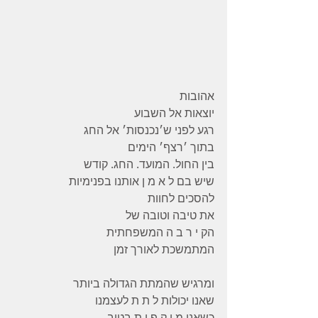
אהובות
יוצאות אל השבוע
רגע לפני ש׳נכנסות׳ אל החג
בתוך ׳רצף׳ הימים
בין החול. המועד. החג. קודש
שיש בם ל א מ ן אותנו בפנימיות
להסכים לחוות
את טיבה וטובה של
הק י ר ב ה המשפחתית
המתמשכת לאורך זמן
ומרגיש שהמתת הגדולה ביותר
שאנו יכולות ל ת ת לעצמנו
כשאנו מ ו ק פ ו ת בטוב