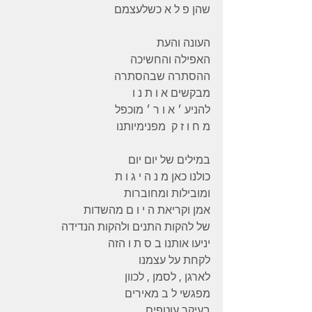
שהן פ ל א כשלעצמם 
העונה והעת 
האפילה והחשיכה 
ההסתרה שבהסתרה 
מבקשים א ו ת נ ו 
להניע ׳ א ו ר ׳ מוכפל 
מ ח ו ז ק  מפנימיותנו 
במילים של יום יום 
כולנו כאן מ נ ה י ג ו ת 
ומובילות ומחוברות 
אמן וקריאת ה י ו ם מהשדות 
של להקות התנים ולהקות הנדידה 
יניעו אותנו ב ס ת ו הזה 
לקחת על עצמנו 
לארגן , לסמן , לכוון 
מפגשי ל ב מאירים 
בעיקר עוטפים 