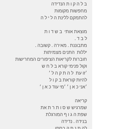
ב ל ה ק ו ת הנדידה 
מחפשות מקומות 
להתמקם ללינת ה ל י ל ה 
מוצאת אותי  ב ש ד ו ת 
ל ב ד .
מתבוננת . מאירה . קשובה .
יללות  התנים מצמיתות 
חוברות לקריאות הציפורים המחרישות 
וקול פנימי קורא ב ל ח ש 
׳זו עת  ל ה ת ק ה ל ׳ 
להיות קוראת ב ק ו ל 
׳אני כ א ן ׳ ׳מי עוד כ א ן ׳ 
קריאה 
שמרגיש ש ס ו ת ר ת את 
שפת ה ג ו ף המורגלת 
בנידה . נדידה 
לה ת נ ת ק בסתו 