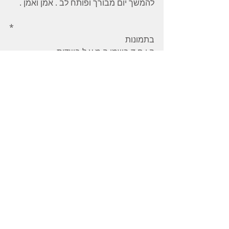
להמשך יום מבורך ופותח לב . אמן ואמן .
* 
בתמונות 
ה י ח ד בשמי ה מ ע ל בשדות 
את יללת התנים לא הקלטתי :) 
אולי מחר