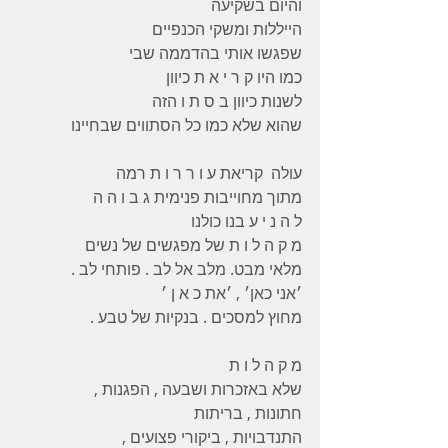
והיום בשקיעה 
הייללות ומשקי הכנפיים 
שפגשו אותי בהדממה שבי 
כמו היו ק ר י א ת כיוון 
לשנות כיוון ב ס ת ו הזה 
שהוא שלא כמו כל הסתווים שבחיינו 
עולה  קריאת ע ו ר ר ו ת רמה
מתוך מחוייבות פנימית ג ב ו ה ה 
ל ה נ י ע בנו כולנו 
מ ק ה ל ו ת של מפגשים של נשים 
מלאי מבט. מלב אל לב . פותחי לב .
׳אני כאן׳ , ׳את כ א ן ׳ 
מחוץ למסכים . בנקיות של טבע .
מ ק ה ל ו ת 
שלא באזכרות ושבעה , הפגנות , 
חתונות , בריתות 
התנדבויות , ביקורי פצועים ,