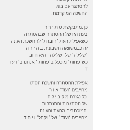
להסתגר עם בוא
החשכה המוקדמת .
כן .מתבקשת ס ת י ר ה 
בעת הזו של ההסתרה שבהסתרה 
כשאפילת העת ׳חוברת׳ להחשכת העונה 
זה כבמשוואה חשבונית ב ה י ר ה  
׳שלילה׳ של ׳שלילה׳  היא חיוב
כש׳פחות׳ מוכפל ב׳פחות ׳ אנחנו ב׳ ו ע ו 
ד ׳ 
אפילת ההסתרה וחשכת הסתו 
מחייבים ׳ועוד׳ א ו ר 
וכל נגזרת מ ק ב י ל ה 
של הסתגרות והתנתקות
 המוכתבים מהעת והעונה 
מחייבים ׳ועוד ׳ של ׳ויקהל׳ ו י ח ד 