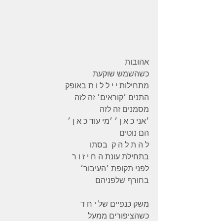
אהובות 
כשהשמש שוקעת 
מתחילות י י ל ל ו ת באופק
התנים ׳קוראים׳ זה לזה 
מסמנים זה לזה 
׳אני כ א ן ׳ ׳מי עוד כ א ן ׳ 
הם נוטים 
ל ה ת ל ה ק  בסתו 
בתחילת עונת ה ח י ז ו ר 
לפני תקופת ׳העיבור׳ 
בחורף שלפניהם 
משק כנפיים של י ח ד 
כשהציפורים ממעל 