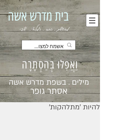
בית מדרש אשה
מחדשת . החסר . המלא . שבי
וַאֲפִלּוּ בְּהַסְתָּרָה
מילים . בשפת מדרש אשה
אסתר גופר
להיות ׳מתלהקות׳