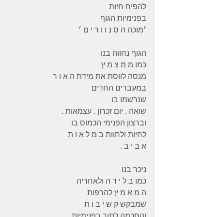
להפיח חיות
בפנימיות הגוף
׳מוכה ה ס נ ו ו ר י ם ׳
הגוף נחווה בנו
כמו מ מ צ מ ץ
מנסה לווסת את מידת ה א ו ר
במעברים החדים
שנרשמו בו
שואה . יום זכרון . עצמאות .
וברצון הפנימי הכמוס בו
לחיות ולחוות ב מ ל א ו ת
א ב י ב .
ניכר בנו
כמו ב ל י ד ה ולאחריה
ה מ א מ ץ להרפות
שמבקש ק ש י ב ו ת
והסכמה לתור בפנימיות