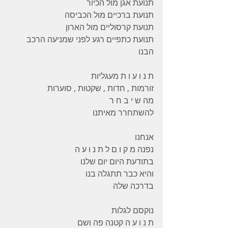
תנועת אגן מול הכיור
תנועת ברכיים מול הכביסה
תנועת קרסוליים מול הארון
תנועת כתפיים רגע לפני שמניעה הרכב
הבנו
ת נ ו ע ו ת מעגליות
זורמות , חדות , שקטות , סוערות
מה ש י ב ח ר
להשתחרר מאיתנו
אנחנו
נפנה מ ק ו ם ל ת נ ו ע ה
בתודעת היום יום שלנו
והיא כבר תתגלה בנו
בדרכה שלה
נוקסם לגלות
ת נ ו ע ה קטנה פה ושם