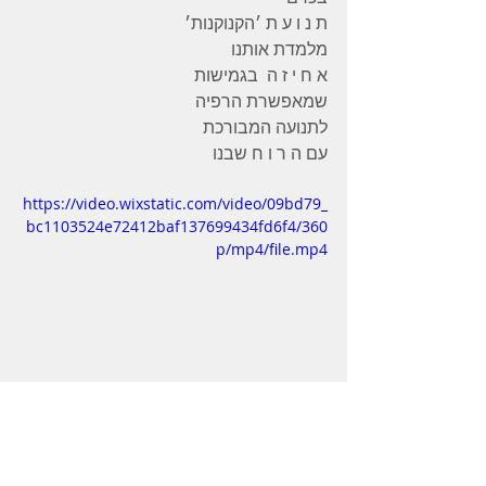
ת נ ו ע ת ׳הקנוקנות׳ 
מלמדת אותנו 
א ח י ז ה  בגמישות  
שמאפשרת הרפיה 
לתנועה המבורכת 
עם ה ר ו ח שבנו
https://video.wixstatic.com/video/09bd79_
bc1103524e72412baf137699434fd6f4/360
p/mp4/file.mp4