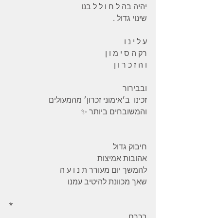
יהיה בה ל ח ו ל ל בנו
שינוי גדול .
ע ל י נ ו
רק ה ס י מ ו ן
ו ה ז כ ר ו ן
ובבירור
זכינו  ב׳אימוני זכרון׳ מהמעולים
והמשובחים ביותר ✨
חיבוק גדול
אהובות אמיצות
להמשך יום מעורר ת נ ו ע ה
שאך מכוונת להיטיב עמנו
*
בכרם 