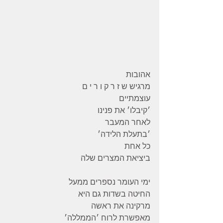
אהובות
מרגיש ש ז ר ק ו ר י ם
עוצמתיים
׳קיבלו׳ את פנינו
לאחר המעבר
׳בתעלת הלידה׳
כל אחת
ביציאת המצרים שלה
ימי העומר נספרים ממעל
החיטה בשדות גם היא
מרקינה את ראשה
מאפשרת לרוח ׳הממללה׳