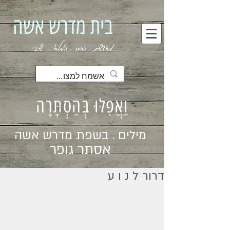
בית מדרש אשה
מחדשת . החסר . המלא . שבי
וַאֲפִלּוּ בְּהַסְתָּרָה
מילים . בשפת מדרש אשה
אסתר גופר
דרור ל נ ו ע