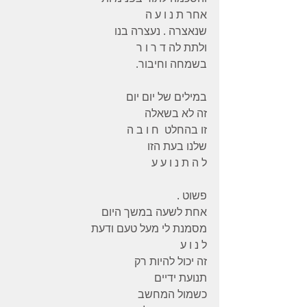
אחר ת נ ו ע ה
שנאצרה . נעצרה בנו
ולתת לה ד ר ו ר
בשמחה וחיבור.
במילים של יום יום
זה לא בשאלה
זו בהחלט  ח ו ב ה
שלנו בעת הזו
ל ה ת נ ו ע ע
פשוט .
אחת לשעה במשך היום
מסמנת לי מעל טעם ודעת
ל נ ו ע
זה יכול להיות רק
תנועת ידיים
כשמול המחשב