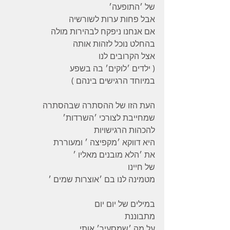
של ׳התופעה׳
אבל פחות ערות לשורשיה
אם אנחנו ניפקח לבהירות מולה
בהחלט נוכל לזהות אותה
אצל הקרובים לנו
( ילדים ׳לוקים׳ בה בשפע
במיוחד הרגישים בינהם )
העת הזו של ההסתרה שבהסתרה
שמחייבת לצורכי ׳השרדות׳
להכהות הרגישויות
היא דווקא ׳מקפיצה ׳ ומעוררת
את ׳הלא מובנים מאליו ׳
של חיינו
מטמינה לנו בם ׳אוצרות שמים ׳
במילים של יום יום
מתבוננת
על מה ׳שמסעיר׳ אותי