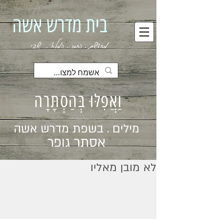
בית מדרש אשה
מחדשת . החסר . המלא . שבי
וַאֲפִלּוּ בְּהַסְתָּרָה
מילים . בשפת מדרש אשה
אסתר גופר
לא מובן מאליו