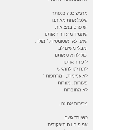
מרגיש ככה בנסתר
שלכל אחת מאיתנו
יש פרט במציאות
שתמיד מ ע ו ר ר אותנו
שאנו לא ׳אוטומטיות ׳ מולו .
ומבלי משים לב
יכול לה א ט אותנו
ל פ ז ר אותנו
לתת לנו להרגיש
לא ענייניות,  ׳מרחפות ׳
פעורות , מוזרות
לא מחוברות .
מכירות את זה .
כשיורד גשם
אני פ ח ו ת תיפקודית