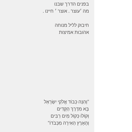
בפנים הדרך שבנו
מה ׳עוצר . אוצר ׳ חיינו .
חיבוק לליל מנוחה
אהובות אמיצות
"וְהִנֵּה כְּבוֹד אֱלֹקֵי יִשְׂרָאֵל
בָּא מִדֶּרֶךְ הַקָּדִים
וְקוֹלוֹ כְּקוֹל מַיִם רַבִּים
וְהָאָרֶץ הֵאִירָה מִכְּבֹדוֹ"