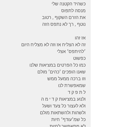
כשהיד הקטנה שלי
מנסה לתפוס
את הזרם השקוף , רטוב
נוטף , רך לא נתפס הזה
אז זהו
זה לא הצליח אז וזה לא מצליח היום
׳להיתפס׳ אצלי
כפשוט
כמו כל הפרטים במציאות שלנו
שאנו הופכים ׳כהים׳ מולם
וזו ברכה ממעל ממש
שמאפשרת לנו
ל ת פ ק ד
ולנוע במציאות ק ד י מ ה
ולא לעצור כל צעד ושעל
ולשהות ולהשתאות מולם
כל שמ׳עודף׳ חיות
לא מתאפשר לחיות .