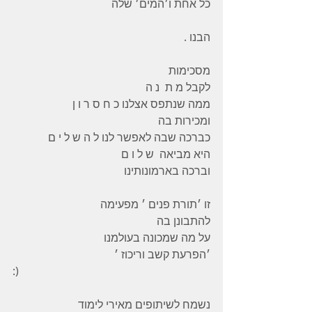
כל אחת ו׳המים׳ שלה
הבנו .
מסכימות
לקבל מ ת  נ ה
ממה שנתפס אצלנו כ ח ס ר ו ן
ומכירות בה
כברכה שבה לאפשר לנו ל ה ש ל י ם
היא מביאה  ש ל ו ם
וברכה בארמונותינו
זו ׳תורת פנים ׳ מפעימה
להתבונן בה
על מה שמכונה בעולמנו
׳הפרעת קשב וריכוז ׳
:)
נשמח לשיתופים מאירי לימוד