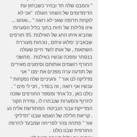
" והמבט שלה חד ובהיר כשבחוץ עת 
הדימדומים של השחר העולה  "אני לא 
לוקחת תרופה שאני לא רואה " ...ואהווו ... 
איזו צלילות של חיות בתוך בליל הסערות 
שהביא איתו החג של האילנות .95 חורפים 
שבאביב ימלאו עיתם , נוכחות מעוררת 
השתאות , של אותו לשד חיים שעולה 
בנסתר ומפכה עכשיו באילנות . מחשכי 
החורף רושמים אותותם וסימונים מאירים 
של תודעה ערה מפכים את ימנו " אני 
מדליקה לנו אור "  והעיניים שלה נפקחות " 
עכשיו אני רואה , זה בסדר , תני לי מים " . 
כולנו כאן , כל אחד ומספר החורפים שזכה 
לחרוף והסערות שנבחרו לו , ומידת הקור 
המדייקת עבור הנביטה  המחודשת אליה נע 
. קריאת הלילה של האמא שבנו "תדליקי 
אור " פתחה צהר לפריחה שמבעד לחרפה 
החורפית שבנו כולנו  . 