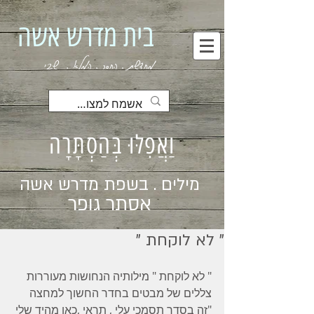
בית מדרש אשה
מחדשת . החסר . המלא . שבי
וַאֲפִלּוּ בְּהַסְתָּרָה
מילים . בשפת מדרש אשה
אסתר גופר
" לא לוקחת "
" לא לוקחת " מילותיה הנחושות מעוררות 
צללים של מבטים בחדר החשוך למחצה 
"זה בסדר תסמכי עלי , תראי ,כאן מהיד שלי 