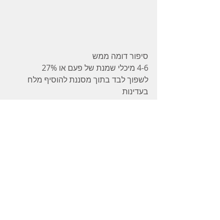
סיפור דומה ממש
4-6 מיכלי שמנת של פעם או 27%
לשפוך לבד בתוך מסננת להוסיף מלח 
בעדינות
תטעמנה
24 שעות תלוי בחוץ מעל הכיור
2-4 ימים במקרר בתוך מסננת עם רגלית 
וצלחת לניקוז הנוזלים
אחת ליום תשפכו הנוזלים
כשהמרקם קשה דיה
הכינו בקערית  חד פעמים קטנה בנפרד
זעתר . פלפל שחור גרוס . פפריקה. קוקוס . 
אגוזים טחונים . עירית קצוצה . קוקוס קלוי .