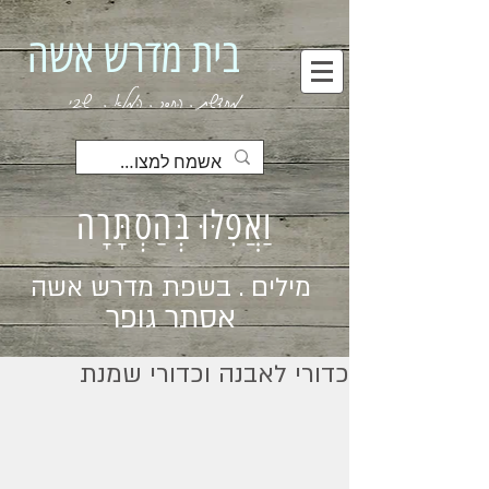
בית מדרש אשה
מחדשת . החסר . המלא . שבי
וַאֲפִלּוּ בְּהַסְתָּרָה
מילים . בשפת מדרש אשה
אסתר גופר
כדורי לאבנה וכדורי שמנת