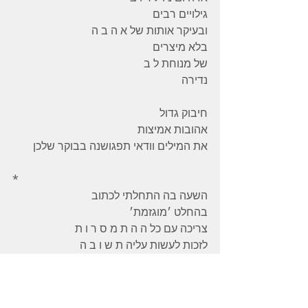
גילויים רבים 
ובעיקר אותות של א ה ב ה 
בלא מיצרים 
של מנוחת ל ב 
נדירה 
חיבוק גדול 
אהובות אמיצות 
את המילים וודאי תפגושנה בבוקר שלכן 
*
השעה בה התחלתי לכתוב 
בהחלט ׳מוגזמת׳ 
צריכה עם כל ה ה ת מ ס ר ו ת 
לזכות לעשות עליה ת ש ו ב ה 
אמן 
ב א ה ב ה