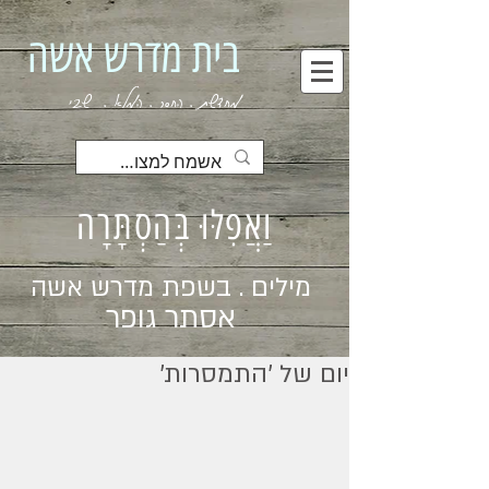
בית מדרש אשה
מחדשת . החסר . המלא . שבי
וַאֲפִלּוּ בְּהַסְתָּרָה
מילים . בשפת מדרש אשה
אסתר גופר
יום של ׳התמסרות׳