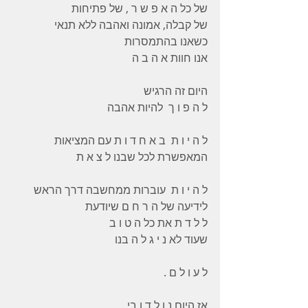
של כל ה א פ ש ר , של פתיחות
של קבלה, אמונה ואהבה ללא תנאי
כשאנו בהתמסרות 
אנו חוות א ה ב ה 
היום זה הרגיש 
ל ה פ ו ך  להיות אהבה
ל ה י ו ת  ב א ח ד ו ת עם המציאות 
המאפשרת לכל שבנו ל צ א ת 
ל ה י ו ת  עוברות ממחשבה דרך הראש 
לידיעה של ה ר ח ם שיודעת 
ל ל ד ת את כל ה ט ו ב 
שעוד לא נ י ג ל ה בנו 
ל ע ו ל ם .
אז היום נ ו ל ד ו בי 