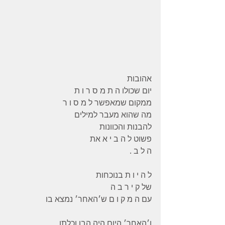
אהובות 
יום שכולו ה ת מ ס ר ו ת 
ממקום שמאפשר ל מ ס ו ר 
מה שהוא מעבר למילים 
להבנות והכוונות
פשוט ל ה ב י א את 
ה ל ב . 
ל ה י ו ת בנוכחות 
של ק י ר ב ה 
עם ה מ ק ו ם ש׳האחר׳ נמצא בו 
ו׳האחר׳ היום היה הבן וכלתו 