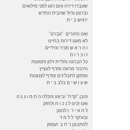
שעברו דירה והם רגע לפני מילואים 
וברצון גדול שהבית החדש 
ירגיש ב י ת 
ואנו ההורים  ׳עברנו׳ 
לא מעט דירות בחיינו 
ו ה ר א ש מכיר והידיים 
ז ו כ ר ו ת 
כל הברגה ותליית וילון ותמונות 
וחיבור מראה ומדף לעציץ 
ומתקן לתבלינים ומדף לצנצנות 
ש ע ו ש י ם בלב ב י ת 
והבן ׳קדח׳ וביצע והכלה ה ת מ ו ג ג ה 
ואנו זכינו ל נ כ ו ח ולחזק 
ל ה א י ר  ו לכוונן 
ובעיקר ל ל מ ד 
להתבונן ר ח ב  ועמוק 