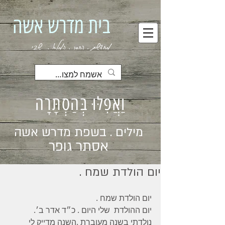
בית מדרש אשה
מחדשת . החסר . המלא . שבי
וַאֲפִלּוּ בְּהַסְתָּרָה
מילים . בשפת מדרש אשה
אסתר גופר
יום הולדת שמח .
יום הולדת שמח . 
יום ההולדת  שלי היום . כ״ד אדר ב׳. 
נולדתי בשנה מעוברת .השנה מדייק לי 