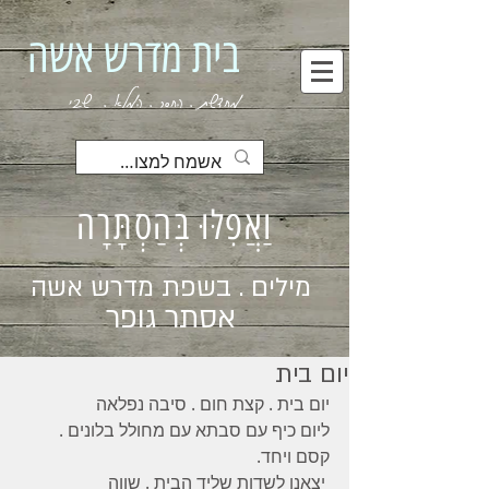
בית מדרש אשה
מחדשת . החסר . המלא . שבי
וַאֲפִלּוּ בְּהַסְתָּרָה
מילים . בשפת מדרש אשה
אסתר גופר
יום בית
יום בית . קצת חום . סיבה נפלאה 
ליום כיף עם סבתא עם מחולל בלונים . 
קסם ויחד.
 יצאנו לשדות שליד הבית . שווה 