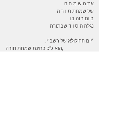
את ה ש מ ח ה
של שמחת ת ו ר ה
ביום הזה בו
נגלה ה ס ו ד שבתורה
׳יום ההילולא של רשב”י,
‎הוא ג”כ בחינת שמחת תורה,
ואפילו יותר, כי ביום זה נגלה הסוד שבתורה׳
״כדאי הוא רבי שמעון לסמוך עליו בשעת 
הדחק”
(בבלי ברכות ט, א)