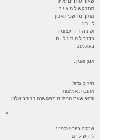
שאור סתרים עליון
מתבקש ל ה א י ר
מתוך מחשכי דאבון
ל י ב נ ו
וש נ ה ר ה  עצומה
בדרך ל ה ת ג ל ו ת
בעולמנו.
אמן ואמן .
חיבוק גדול
אהובות אמיצות
וודאי שאת המילים תפגושנה בבוקר שלכן
*
שנזכה ביום שלפנינו
ל ה ש ל י ם