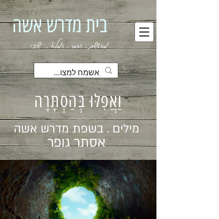
בית מדרש אשה
מחדשת . החסר . המלא . שבי
וַאֲפִלּוּ בְּהַסְתָּרָה
מילים . בשפת מדרש אשה
אסתר גופר