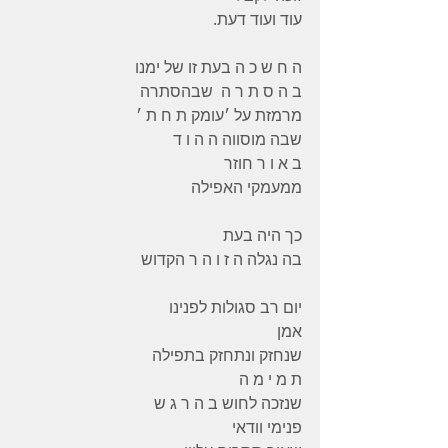
עוד ועוד דעת.
ה ח ש כ ה בעת זו של ימנו
ב ה ס ת ר ה  שבהסתרה
מרמזת על ׳עומק ת ח ת ׳
שבה מוסווה ה ה ו ד
ב א ו ר חוזר
ממעמקי האפילה
כך היה בעת
בה נגלה ה ז ו ה ר הקדוש
יום רב סגולות לפנינו
אמן
שנחזק ונתחזק בתפילה
ת מ י מ ה
שנזכה לחוש ב ה ר ג ש
פנימי וודאי