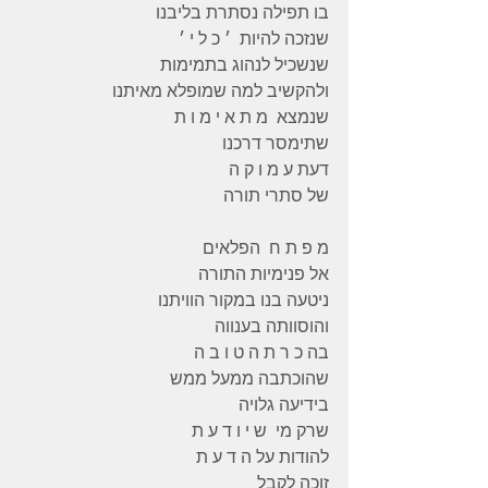
בו תפילה נסתרת בליבנו
שנזכה להיות  ׳ כ ל י ׳
שנשכיל לנהוג בתמימות
ולהקשיב למה שמופלא מאיתנו
שנמצא  מ ת א י מ ו ת
שתימסר דרכנו
דעת ע מ ו ק ה
של סתרי תורה
מ פ ת ח  הפלאים
אל פנימיות התורה
ניטעה בנו במקור הוויתנו
והוסוותה בענווה
בה כ ר ת ה ט ו ב ה
שהוכתבה ממעל ממש
בידיעה גלויה
שרק מי  ש י ו ד ע ת
להודות על ה ד ע ת
זוכה לקבל