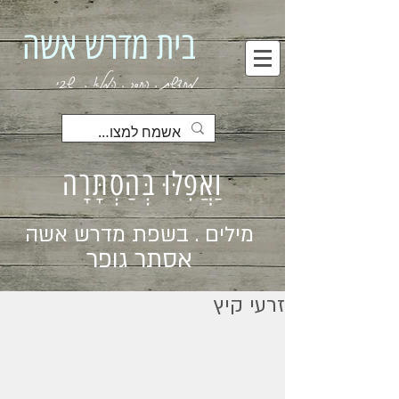
בית מדרש אשה
מחדשת . החסר . המלא . שבי
וַאֲפִלּוּ בְּהַסְתָּרָה
מילים . בשפת מדרש אשה
אסתר גופר
זרעי קיץ