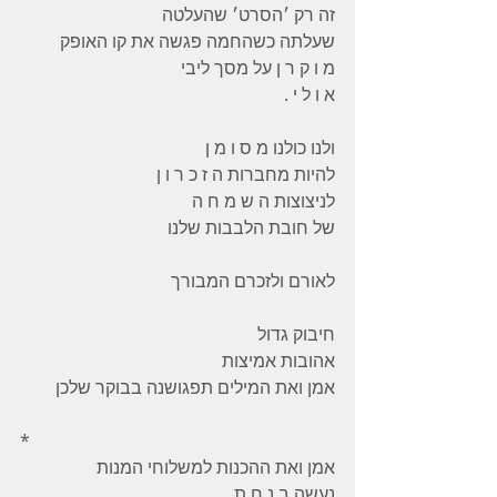
זה רק ׳הסרט׳ שהעלטה 
שעלתה כשהחמה פגשה את קו האופק 
מ ו ק ר ן על מסך ליבי 
א ו ל י . 
ולנו כולנו מ ס ו מ ן 
להיות מחברות ה ז כ ר ו ן 
לניצוצות ה ש מ ח ה 
של חובת הלבבות שלנו 
לאורם ולזכרם המבורך 
חיבוק גדול 
אהובות אמיצות 
אמן ואת המילים תפגושנה בבוקר שלכן 
*
אמן ואת ההכנות למשלוחי המנות 
נעשה ב נ ח ת