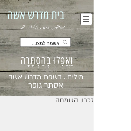
בית מדרש אשה
מחדשת . החסר . המלא . שבי
וַאֲפִלּוּ בְּהַסְתָּרָה
מילים . בשפת מדרש אשה
אסתר גופר
זכרון השמחה