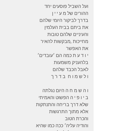
ועל השביל פוסעים יחד 
ההורים של מ ע י י ן 
בדרך לביקור היומי שלהם 
את ביתם בבית העלמין 
והעיניים שלהם טובות 
מחייכות ,מבקשות להאיר 
את האפשר 
י ו ד ע ת כמה הם ׳עובדים׳ 
בלהעניק משמעות 
לאבל הכבד שלהם 
ו ל ש מ ו ח  ב ד ר ך 
ו ה ש מ ח ה היום נגלתה 
ב י ו פ י ה הפשוט והאמיתי 
שלא דרך בריחה והתנתקות 
אלא מתוך התרגשות 
והכרת הטוב 
והודיה עליה׳ ככה כמו שהיא 