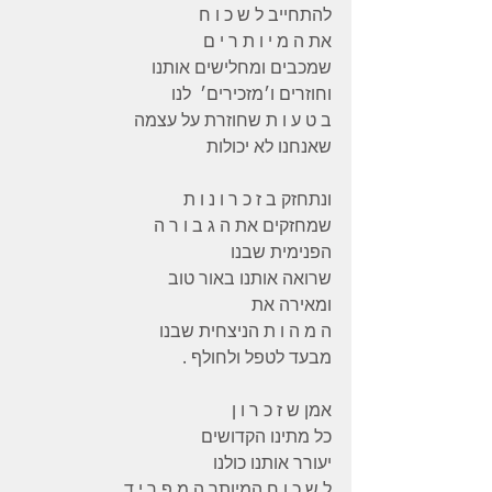
להתחייב ל ש כ ו ח
את ה מ י ו ת ר י ם
שמכבים ומחלישים אותנו
וחוזרים ו׳מזכירים׳  לנו
ב ט ע ו ת שחוזרת על עצמה
שאנחנו לא יכולות
ונתחזק ב ז כ ר ו נ ו ת
שמחזקים את ה ג ב ו ר ה
הפנימית שבנו
שרואה אותנו באור טוב
ומאירה את
ה מ ה ו ת הניצחית שבנו
מבעד לטפל ולחולף .
אמן ש ז כ ר ו ן
כל מתינו הקדושים
יעורר אותנו כולנו
ל ש כ ו ח המיותר ה מ פ ר י ד