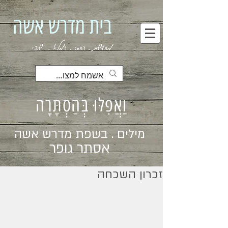
בית מדרש אשה
מחדשת . החסר . המלא . שבי
וַאֲפִלּוּ בְּהַסְתָּרָה
מילים . בשפת מדרש אשה
אסתר גופר
זכרון השכחה