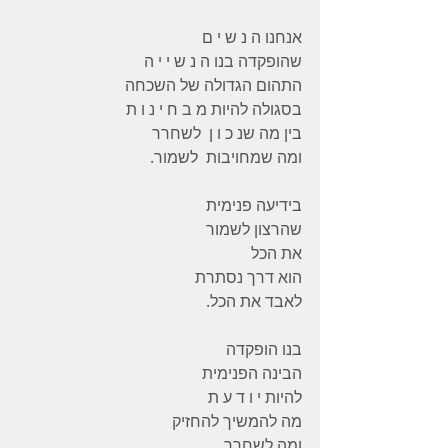
אנחנו ה נ ש י ם
שהופקדה בנו ה נ ש י י ה
התהום הגדולה של השכחה
בסגולה להיות מ ב ח י נ ו ת
בין מה שנ כ ו ן  לשחרר
ומה שמחויבות  לשמור.
בידיעה פנימית
שהרצון לשמור
את הכל
הוא דרך נסתרת
לאבד את הכל.
בנו הופקדה
הבינה הפנימית
להיות י ו ד ע ת
מה להמשיך להחזיק
ומה לשחרר.