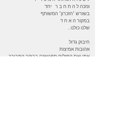
ונזכה ל ה ת ח ב ר   יחד
בשורש ׳הזכרון׳ המשותף
במקור ה א ח ד
שלנו כולנו .
חיבוק גדול
אהובות אמיצות
אמן ואת המילים תפגושנה בבוקר המבורך 
שלכן
*
׳ז י כ ר ו נ ו ת
‎מעוצבים על ידי ה ש כ ח ה
‎ כשם שקו החוף נוצר על ידי הים׳