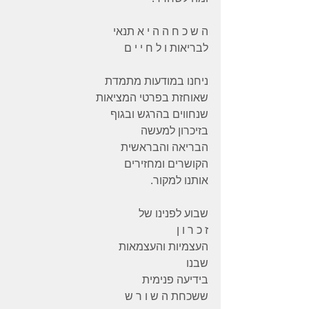
ה ש כ ח ה ה י א תנאי
לבריאות ו ל ח י י ם
ניחנו במודעות מתמדת
שאוחזת בפרטי המציאות
שנחווים בהרגש ובגוף
בזיכרון למעשה
הבריאה והבראשית
הקושרים ומחזירים
אותנו למקור.
שבוע לפנינו של
ז כ ר ו ן
העצמיות והעצמאות
שבנו
בידיעה פנימית
ששכחת ה ש ו ר ש