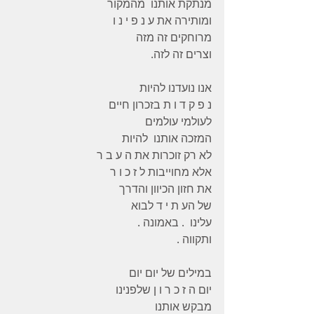
מנתקת אותנו  מהמקור
ומותירה את ע נ פ י נ ו
מרוחקים זה מזה
וצרים זה לזה.
אנו נועדנו להיות
נ פ ק ד ו ת בזכרון חיים
לעולמי עולמים
המזכה אותנו  להיות
לא רק זוכרות את ה ע ב ר
אלא מחוייבות ל ז כ ו ר
את חזון הכיוון והדרך
של הע ת י ד לבוא
עלינו  . באמונה .
ותקווה .
במילים של יום יום
יום ה ז כ ר ו ן שלפנינו
מבקש אותנו