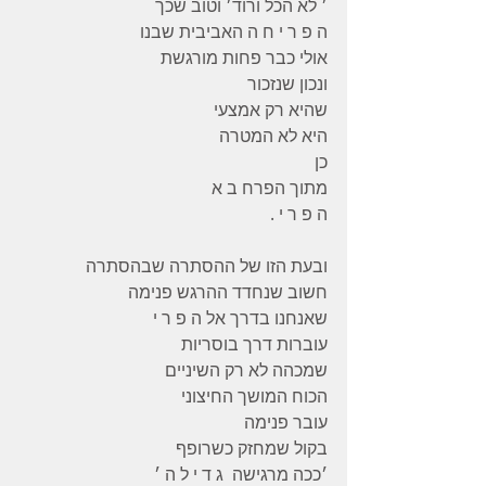
׳ לא הכל ורוד׳ וטוב שכך
ה פ ר י ח ה האביבית שבנו
אולי כבר פחות מורגשת
ונכון שנזכור
שהיא רק אמצעי
היא לא המטרה
כן
מתוך הפרח ב א
ה פ ר י .
ובעת הזו של ההסתרה שבהסתרה
חשוב שנחדד ההרגש פנימה
שאנחנו בדרך אל ה פ ר י
עוברות דרך בוסריות
שמכהה לא רק השיניים
הכוח המושך החיצוני
עובר פנימה
בקול שמחזק כשרופף
׳ככה מרגישה  ג ד י ל ה ׳