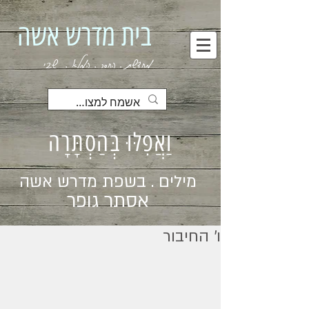
בית מדרש אשה
מחדשת . החסר . המלא . שבי
וַאֲפִלּוּ בְּהַסְתָּרָה
מילים . בשפת מדרש אשה
אסתר גופר
ו׳ החיבור