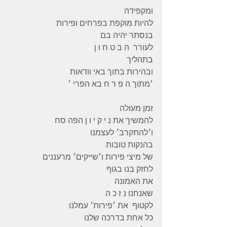
ומקפידה
להיות מוקפת בפרחים ופירות
בנסתר יהיה בם
לעורר  ה ב ט ח ו ן
בתהליך
ובהירות בתוך באי וודאות
׳מתוך ה פ ר ח בא הפרי ׳
זמן מעולה
להמשיך את נ י ק י ו ן הפה סח
ו׳להתקרב׳ לעצמנו
בהנקות טובות
של מיצי פירות ו׳שייקים׳ מרעננים
לחזק בנו בגוף
את האמונה
שאנחנו נ ז כ ה
לקטוף  את ׳פירות׳ עמלנו
כל אחת בדרכה שלנו