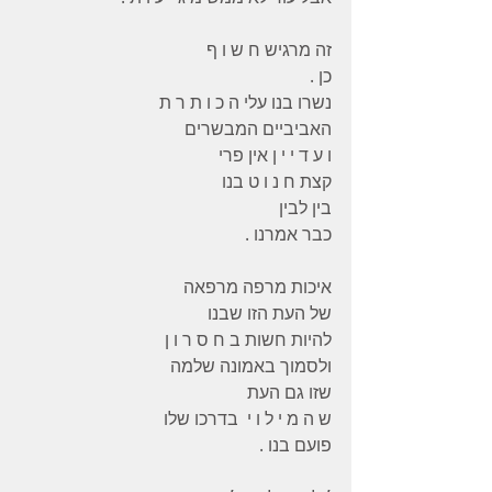
זה מרגיש ח ש ו ף
כן .
נשרו בנו עלי ה כ ו ת ר ת
האביביים המבשרים
ו ע ד י י ן אין פרי
קצת ח נ ו ט בנו
בין לבין
כבר אמרנו .
איכות מרפה מרפאה
של העת הזו שבנו
להיות חשות ב ח ס ר ו ן
ולסמוך באמונה שלמה
שזו גם העת
ש ה מ י ל ו י  בדרכו שלו
פועם בנו .