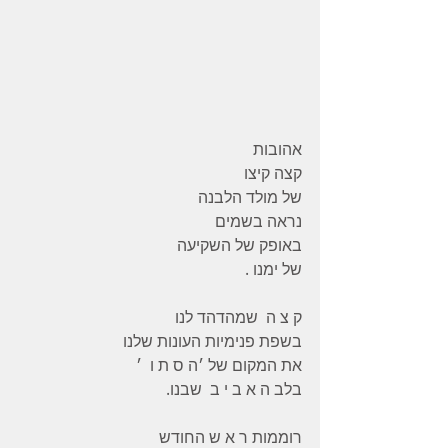
אהובות
קצה קיצו
של מולד הלבנה
נראה בשמים
באופק של השקיעה
של ימנו .
ק צ ה  שמהדהד לנו
בשפת פנימיות העונות שלנו
את המקום של ׳ה ס ת ו  ׳
בלב ה א ב י ב  שבנו.
רוממות ר א ש החודש