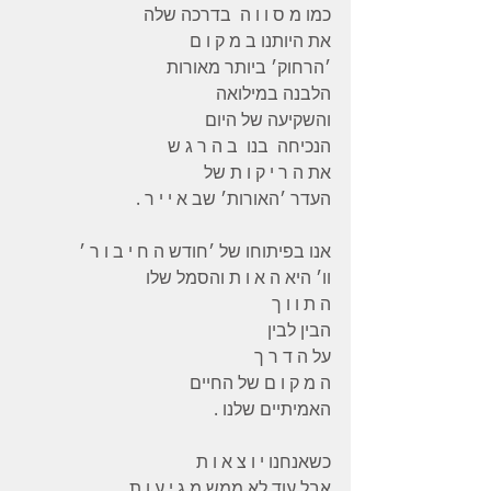
כמו מ ס ו ו ה  בדרכה שלה
את היותנו ב מ ק ו ם
׳הרחוק׳ ביותר מאורות
הלבנה במילואה
והשקיעה של היום
הנכיחה  בנו  ב ה ר ג ש
את ה ר י ק ו ת של
העדר ׳האורות׳ שב א י י ר .
אנו בפיתוחו של ׳חודש ה ח י ב ו ר ׳
וו׳ היא ה א ו ת והסמל שלו
ה ת ו ו ך
הבין לבין
על ה ד ר ך
ה מ ק ו ם של החיים
האמיתיים שלנו .
כשאנחנו י ו צ א ו ת
אבל עוד לא ממש מ ג י ע ו ת .