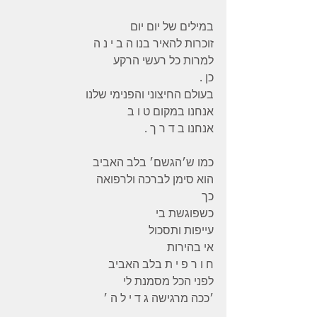
במילים של יום יום
זוכרות להאיר בנו ה ב י נ ה
למרות כל רעשי הרקע
כן .
בעולם החיצוני והפנימי שלנו
אנחנו במקום ט ו ב
אנחנו ב ד ר ך .
כמו ש׳הגשם׳ בלב האביב
הוא סימן לברכה ולרפואה
כך
כשפוגשת בי
עייפות ותסכול
אי בהירות
ח ו ר פ י ת בלב האביב
לפני הכל מסמנת לי
׳ככה מרגישה ג ד י ל ה ׳