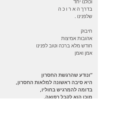
וכולנו יחד
בדרך ה א ר ו כ ה
שלפנינו .
חיבוק
אהובות אמיצות
חודש מלא ברכה וטוב לפנינו
אמן ואמן
“ונודע שהרגשת החסרון
היא סיבה ראשונה למלאות החסרון,
בדומה להמרגיש בחוליו,
מוכן הוא לקבל רפואה,
אבל האינו מרגיש כי חולה הוא,
נמצא נמנע בודאי מכל רפואה”
(הקדמה לפנים מאירות, אות ט”ו).
ככה זה מ ר ג י ש 