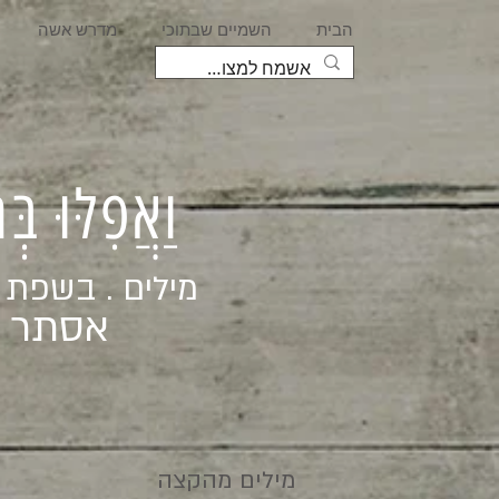
הבית
השמיים שבתוכי
מדרש אשה
וַאֲפִלּוּ בּ
מילים . בשפת
אסתר ג
מילים מהקצה