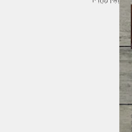
וְאֵין מַחֲרִיד
מילים ליוחנן
26 פוסטים
28 פוסטים
33 פוסטים