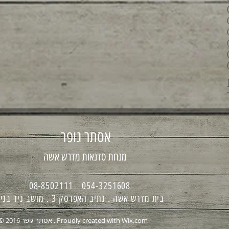
6 פוסטים
4 פוסטים
2 פוסטים
3 פוסטים
פוסט 1
6 פוסטים
אסתר גופר
מנחת סדנאות מדרש אשה
054-3251608 08-8502111
בית מדרש אשה . נתיב האפרסק 3 . מושב ניר בנים
Wix.com
© 2016 אסתר גופר . Proudly created with