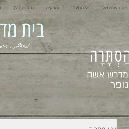
מה העונה שלך
אי תנועה
המרקיה
כתר יתנו לך
ה
בית מדרש אשה
מחדשת . החסר . המלא . שבי
ְהַסְתָּרָה
 מדרש אשה
ופר