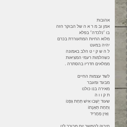
34 פוסטים
31 פוסטים
34 פוסטים
אהובות 
35 פוסטים
אמן וב מ ר א ה של הבוקר הזה 
32 פוסטים
בו ׳נלכדה׳ בפלא 
35 פוסטים
מלוא החיות המתעוררת בכרם 
38 פוסטים
יהיה במעט 
43 פוסטים
ל ה ש ק י ט הלב באמונה 
37 פוסטים
כשהלמות רעמי המציאות 
45 פוסטים
ממלאים חדריו בהסתרה .
36 פוסטים
53 פוסטים
לשד עצמות החיים 
36 פוסטים
מבעד ומעבר 
41 פוסטים
מאירה בנו כולנו 
27 פוסטים
ת ק ו ו ה 
פוסט 1
שעוד יָשְׁבוּ אִישׁ תַּחַת גַּפְנוֹ 
פוסט 1
וְתַחַת תְּאֵנָתוֹ
2 פוסטים
 וְאֵין מַחֲרִיד 
3 פוסטים
2 פוסטים
חיבוק להמשך יום מבורך לנו 