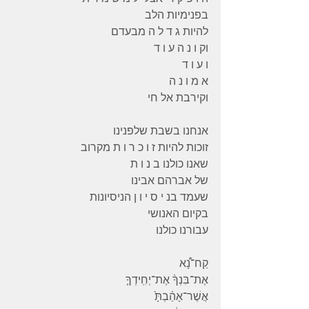
בפנימיות הלב
להיות ג ד ל ה מבעדם
וק ו נ ה ע ו ד
ו ע ו ד
א מ ו נ ה
וקירבת אל חי
אנחנו בשבת שלפנינו
זוכות להיות ז ו כ ר ו ת מקרוב
שאנו כולנו ב נ ו ת
של אברהם אבינו
שעמד בנ י ס י ו ן הניסיונות
בקיום האנושי
עבורנו כולנו
קַח־נָ֠א
אֶת־בִּנְךָ֨ אֶת־יְחִֽידְךָ֤
אֲשֶׁר־אָהַ֨בְתָּ֙