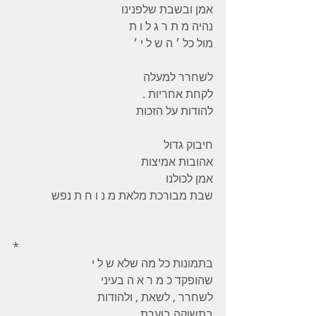
אמן ובשבת שלפנינו
נהיה מ ת ר ג ל ו ת
מול כל ׳ ה ש ל י ׳
לשחרר למעלה
לקחת אחריות .
להודות על הזכות
חיבוק גדול
אהובות אמיצות
אמן לכולנו
שבת מבורכת מלאת מ נ ו ח ת נפש
*
בתמונות כל מה שלא ש ל י
שהופקד כ מ ר א ה בעיני
לשחרר , לשאת , ולהודות
בתשוקה בוערת