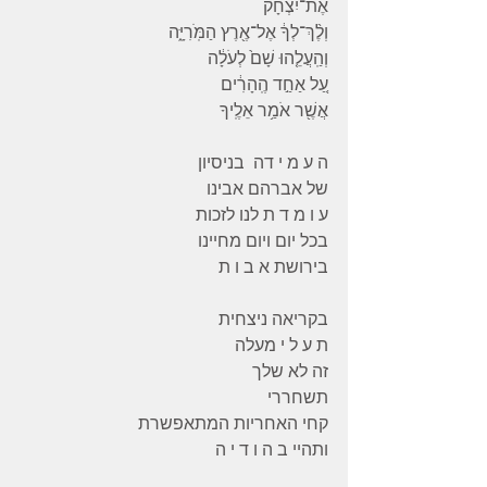
אֶת־יִצְחָ֔ק
וְלֶ֨ךְ־לְךָ֔ אֶל־אֶ֖רֶץ הַמֹּֽרִיָּ֑ה
וְהַֽעֲלֵ֤הוּ שָׁם֙ לְעֹלָ֔ה
עַ֚ל אַחַ֣ד הֶֽהָרִ֔ים
אֲשֶׁ֖ר אֹמַ֥ר אֵלֶֽיךָ
ה ע מ י דה  בניסיון   
של אברהם אבינו
ע ו מ ד ת לנו לזכות
בכל יום ויום מחיינו
בירושת א ב ו ת
בקריאה ניצחית
ת ע ל י מעלה
זה לא שלך
תשחררי
קחי האחריות המתאפשרת
ותהיי ב ה ו ד י ה