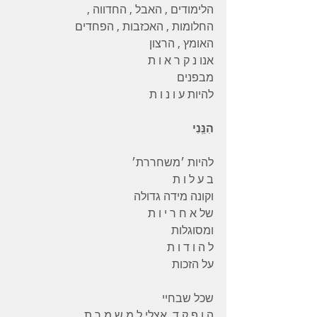
הלימודים , האבל , החדווה ,
החלומות , האכזבות , הפחדים
האומץ , הרצון
אנו נ ק ר א ו ת
מבפנים
להיות ע ו נ ו ת
הִנֵּֽנִי
להיות ׳משחררת׳
ב ע ל ו ת
וקונה מידה גדולה
של א ח ר י ו ת
ומסוגלות
ל ה ו ד ו ת
על הזכות
שכל שבחיי
ה ו פ ק ד  אצלי ל מ ש מ ר ת