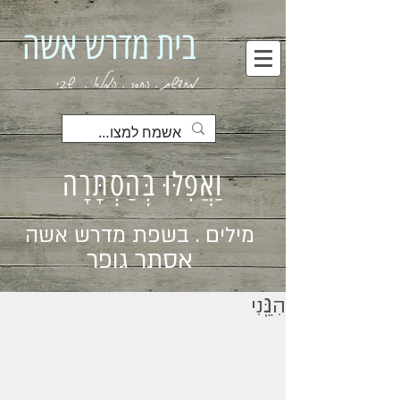
בית מדרש אשה
מחדשת . החסר . המלא . שבי
וַאֲפִלּוּ בְּהַסְתָּרָה
מילים . בשפת מדרש אשה
אסתר גופר
הִנֵּֽנִי