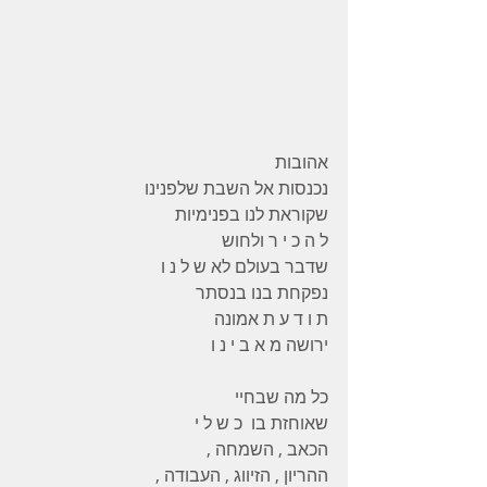
אהובות
נכנסות אל השבת שלפנינו
שקוראת לנו בפנימיות
ל ה כ י ר ולחוש
שדבר בעולם לא ש ל נ ו
נפקחת בנו בנסתר
ת ו ד ע ת אמונה
ירושה מ א ב י נ ו
כל מה שבחיי
שאוחזת בו  כ ש ל י
הכאב , השמחה ,
ההריון , הזיווג , העבודה ,