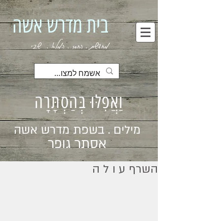
בית מדרש אשה
מחדשת . החסר . המלא . שבי
וַאֲפִלּוּ בְּהַסְתָּרָה
מילים . בשפת מדרש אשה
אסתר גופר
השרף ע ו ל ה