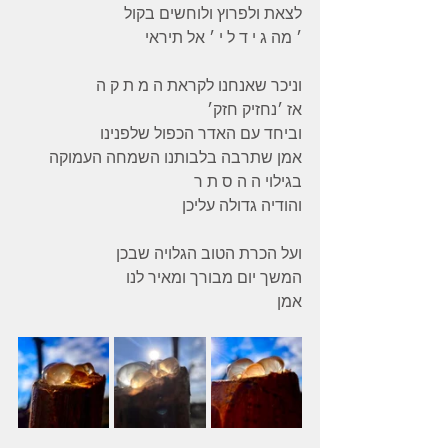
לצאת ולפרוץ ולוחשים בקול 
׳ מה ג י ד ל י ׳ אל תיראי 
וניכר שאנחנו לקראת ה מ ת ק ה 
אז ׳נחזיק חזק׳ 
וביחד עם האדר הכפול שלפנינו 
אמן שתרבה בלבותנו השמחה העמוקה 
בגילוי ה ה ס ת ר 
והודיה גדולה עליכן 
ועל הכרת הטוב הגלויה שבכן 
המשך יום מבורך ומאיר לנו 
אמן