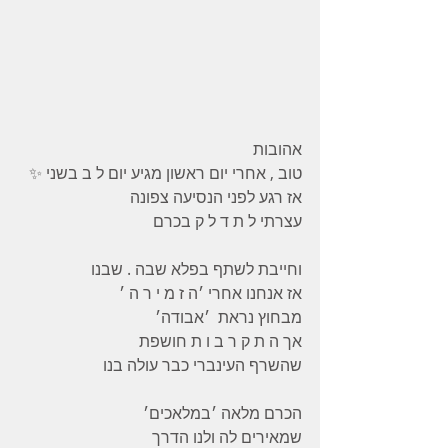
אהובות 
טוב , אחרי יום ראשון מגיע יום ל ב בשני ✨
אז רגע לפני הנסיעה צפונה 
עצרתי ל ת ד ל ק בכרם 
וחייבת לשתף בפלא שבה . שבנו 
אז אנחנו אחרי ׳ה ז מ י ר ה ׳ 
מבחוץ נראת  ׳אבודה׳ 
אך ה ת ק ר ב ו ת חושפת 
שהשרף העינברי כבר עולה בנו 
הכרם מלאה ׳במלאכים׳ 
שמאירים לה ולנו הדרך 