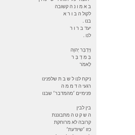
ב א מ ו נ ה קשובה
לקול ה ב ו ר א
בנו .
יעד ב ר ו ר
לנו .
וַיְדַבֵּר יְהוָה
בְּ מִ דְ בַּ ר
לֵאמֹר
ניקח לנו ל ש ב ת שלפנינו
רגעי ה ד מ מ ה
פנימיים ׳מהמדבר׳ שבנו
בין לבין
ה ש ק ט ה מתבוננת
קרובה לא מרוחקת
כזו ׳שיודעת׳