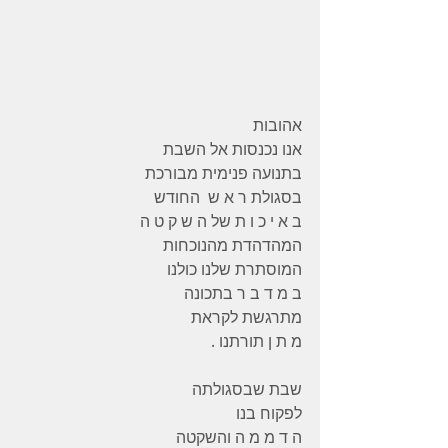
אהובות
אנו נכנסות אל השבת
בתנועה פנימית מבורכת
בסגולת ר א ש  החודש
ב א י כ ו ת של ה ש ק ט ה
המהדהדת מהנוכחות
המוסתרת שלנו כולנו
ב מ ד ב ר בתכונה
מתרגשת לקראת
מ ת ן תורתנו .
שבת שבסגולתה
לפקוח בנו
ה ד מ מ ה והשקטה