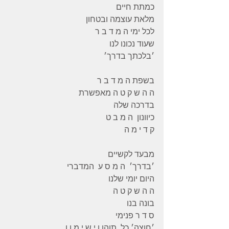
כמתת חיים
מלאת עוצמה ובטחון
לכל ימי ה מ ד ב ר
שעוד נכונו לנו
׳בלכתך בדרך׳
בשפת ה מ ד ב ר
ה ה ש ק ט ה מאפשרת
בדרכה שלה
כיוונון  ה מ ב ט
ק ד י מ ה
מבעד לקשיים
׳בדרך׳  ה מ ס ע  המדברי
היום יומי שלנו
ה ה ש ק ט ה
בונה בנו
ס ד ר פנימי
׳חוצה׳ כל  תוהו ו י ש י מ ו ן