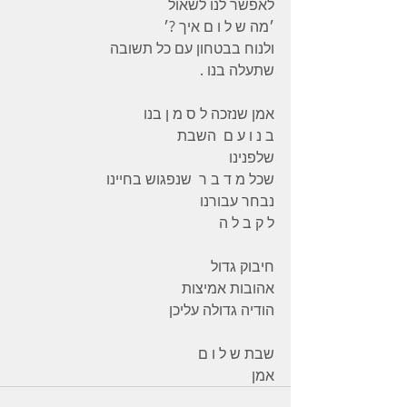
לאפשר לנו לשאול
׳מה ש ל ו ם איך ?׳
ולנוח בבטחון עם כל תשובה
שתעלה בנו .
אמן שנזכה ל ס מ ן בנו
ב נ ו ע ם  השבת
שלפנינו
שכל מ ד ב ר  שנפגוש בחיינו
נבחר עבורנו
ל ק ב ל ה
חיבוק גדול
אהובות אמיצות
הודיה גדולה עליכן
שבת ש ל ו ם
אמן