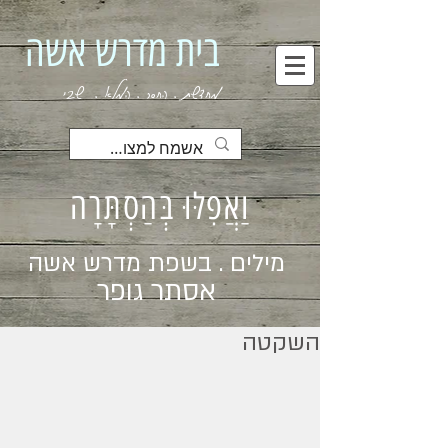
בית מדרש אשה
מחדשת . החסר . המלא . שבי
וַאֲפִלּוּ בְּהַסְתָּרָה
מילים . בשפת מדרש אשה
אסתר גופר
השקטה